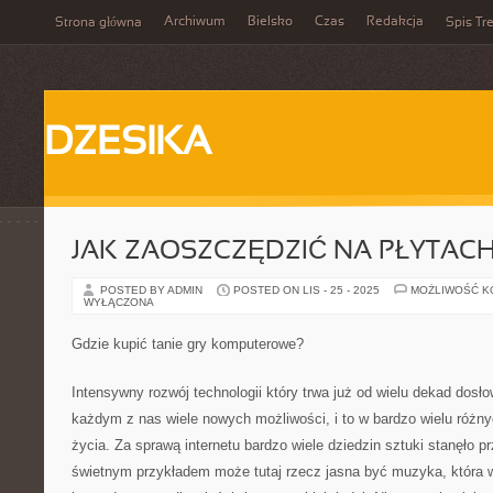
Archiwum
Bielsko
Czas
Redakcja
Strona główna
Spis Tre
DZESIKA
JAK ZAOSZCZĘDZIĆ NA PŁYTAC
POSTED BY ADMIN
POSTED ON LIS - 25 - 2025
MOŻLIWOŚĆ 
WYŁĄCZONA
Gdzie kupić tanie gry komputerowe?
Intensywny rozwój technologii który trwa już od wielu dekad dosło
każdym z nas wiele nowych możliwości, i to w bardzo wielu różn
życia. Za sprawą internetu bardzo wiele dziedzin sztuki stanęło 
świetnym przykładem może tutaj rzecz jasna być muzyka, która w 