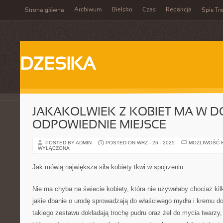
Archiwum
Bielsko
Czas
Redakcja
Strona główna
Spis Tre
DZESIKA
JAKAKOLWIEK Z KOBIET MA W 
ODPOWIEDNIE MIEJSCE
POSTED BY ADMIN
POSTED ON WRZ - 26 - 2025
MOŻLIWOŚĆ 
WYŁĄCZONA
Jak mówią największa siła kobiety tkwi w spojrzeniu
Nie ma chyba na świecie kobiety, która nie używałaby chociaż ki
jakie dbanie o urodę sprowadzają do właściwego mydła i kremu do 
takiego zestawu dokładają trochę pudru oraz żel do mycia twarzy,