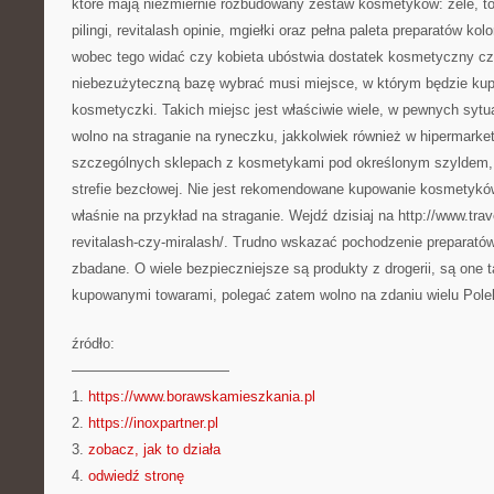
które mają niezmiernie rozbudowany zestaw kosmetyków: żele, to
pilingi, revitalash opinie, mgiełki oraz pełna paleta preparatów ko
wobec tego widać czy kobieta ubóstwia dostatek kosmetyczny cz
niebezużyteczną bazę wybrać musi miejsce, w którym będzie kup
kosmetyczki. Takich miejsc jest właściwie wiele, w pewnych syt
wolno na straganie na ryneczku, jakkolwiek również w hipermarket
szczególnych sklepach z kosmetykami pod określonym szyldem, 
strefie bezcłowej. Nie jest rekomendowane kupowanie kosmetyków
właśnie na przykład na straganie. Wejdź dzisiaj na http://www.tra
revitalash-czy-miralash/. Trudno wskazać pochodzenie preparatów
zbadane. O wiele bezpieczniejsze są produkty z drogerii, są one 
kupowanymi towarami, polegać zatem wolno na zdaniu wielu Pole
źródło:
———————————
1.
https://www.borawskamieszkania.pl
2.
https://inoxpartner.pl
3.
zobacz, jak to działa
4.
odwiedź stronę