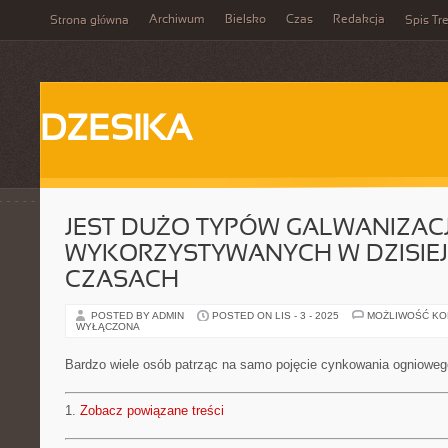
Archiwum
Bielsko
Czas
Redakcja
Strona główna
Spis Tre
DZESIKA
JEST DUŻO TYPÓW GALWANIZACJ
WYKORZYSTYWANYCH W DZISIE
CZASACH
POSTED BY ADMIN
POSTED ON LIS - 3 - 2025
MOŻLIWOŚĆ K
WYŁĄCZONA
Bardzo wiele osób patrząc na samo pojęcie cynkowania ognioweg
1.
Zobacz powiązane treści