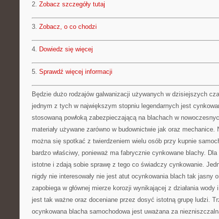
2.
Zobacz szczegóły tutaj
3.
Zobacz, o co chodzi
4.
Dowiedz się więcej
5.
Sprawdź więcej informacji
Będzie dużo rodzajów galwanizacji używanych w dzisiejszych cza
jednym z tych w największym stopniu legendarnych jest cynkowan
stosowaną powłoką zabezpieczającą na blachach w nowoczesnyc
materiały używane zarówno w budownictwie jak oraz mechanice. N
można się spotkać z twierdzeniem wielu osób przy kupnie samoch
bardzo właściwy, ponieważ ma fabrycznie cynkowane blachy. Dla w
istotne i zdają sobie sprawę z tego co świadczy cynkowanie. Jedn
nigdy nie interesowały nie jest atut ocynkowania blach tak jasny
zapobiega w głównej mierze korozji wynikającej z działania wody i
jest tak ważne oraz doceniane przez dosyć istotną grupę ludzi. T
ocynkowana blacha samochodowa jest uważana za niezniszczalną