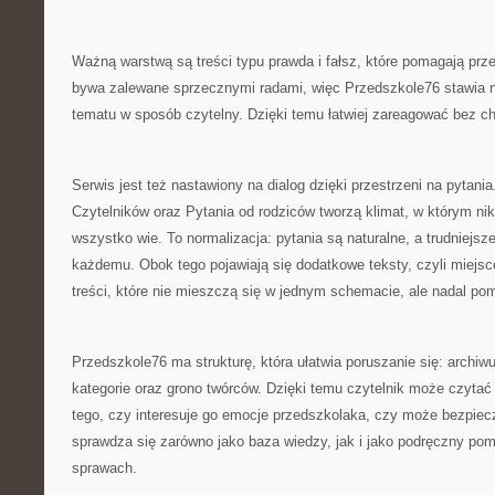
Ważną warstwą są treści typu prawda i fałsz, które pomagają prze
bywa zalewane sprzecznymi radami, więc Przedszkole76 stawia n
tematu w sposób czytelny. Dzięki temu łatwiej zareagować bez cha
Serwis jest też nastawiony na dialog dzięki przestrzeni na pytania
Czytelników oraz Pytania od rodziców tworzą klimat, w którym ni
wszystko wie. To normalizacja: pytania są naturalne, a trudniejsz
każdemu. Obok tego pojawiają się dodatkowe teksty, czyli miejsce 
treści, które nie mieszczą się w jednym schemacie, ale nadal po
Przedszkole76 ma strukturę, która ułatwia poruszanie się: archiw
kategorie oraz grono twórców. Dzięki temu czytelnik może czytać 
tego, czy interesuje go emocje przedszkolaka, czy może bezpiec
sprawdza się zarówno jako baza wiedzy, jak i jako podręczny pom
sprawach.