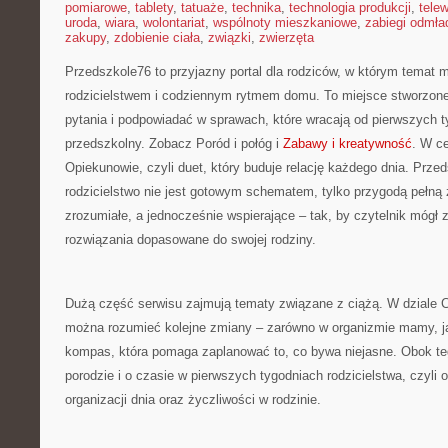
pomiarowe
,
tablety
,
tatuaże
,
technika
,
technologia produkcji
,
telew
uroda
,
wiara
,
wolontariat
,
wspólnoty mieszkaniowe
,
zabiegi odmła
zakupy
,
zdobienie ciała
,
związki
,
zwierzęta
Przedszkole76 to przyjazny portal dla rodziców, w którym temat m
rodzicielstwem i codziennym rytmem domu. To miejsce stworzone
pytania i podpowiadać w sprawach, które wracają od pierwszych t
przedszkolny. Zobacz Poród i połóg i
Zabawy i kreatywność
. W c
Opiekunowie, czyli duet, który buduje relację każdego dnia. Prze
rodzicielstwo nie jest gotowym schematem, tylko przygodą pełną 
zrozumiałe, a jednocześnie wspierające – tak, by czytelnik mógł 
rozwiązania dopasowane do swojej rodziny.
Dużą część serwisu zajmują tematy związane z ciążą. W dziale C
można rozumieć kolejne zmiany – zarówno w organizmie mamy, ja
kompas, która pomaga zaplanować to, co bywa niejasne. Obok teg
porodzie i o czasie w pierwszych tygodniach rodzicielstwa, czyli 
organizacji dnia oraz życzliwości w rodzinie.