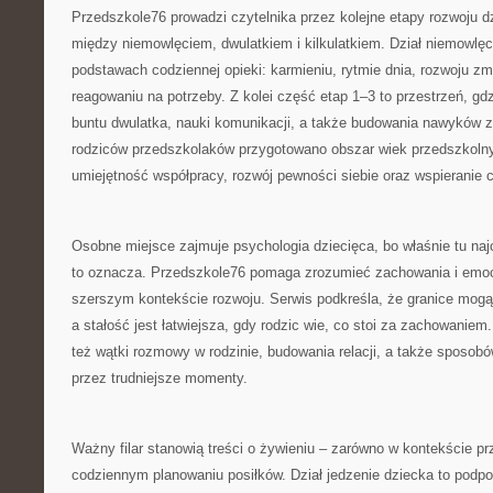
Przedszkole76 prowadzi czytelnika przez kolejne etapy rozwoju d
między niemowlęciem, dwulatkiem i kilkulatkiem. Dział niemowlęc
podstawach codziennej opieki: karmieniu, rytmie dnia, rozwoju zm
reagowaniu na potrzeby. Z kolei część etap 1–3 to przestrzeń, gdz
buntu dwulatka, nauki komunikacji, a także budowania nawyków 
rodziców przedszkolaków przygotowano obszar wiek przedszkolny,
umiejętność współpracy, rozwój pewności siebie oraz wspieranie 
Osobne miejsce zajmuje psychologia dziecięca, bo właśnie tu naj
to oznacza. Przedszkole76 pomaga zrozumieć zachowania i emoc
szerszym kontekście rozwoju. Serwis podkreśla, że granice mogą
a stałość jest łatwiejsza, gdy rodzic wie, co stoi za zachowaniem
też wątki rozmowy w rodzinie, budowania relacji, a także sposo
przez trudniejsze momenty.
Ważny filar stanowią treści o żywieniu – zarówno w kontekście pr
codziennym planowaniu posiłków. Dział jedzenie dziecka to podp