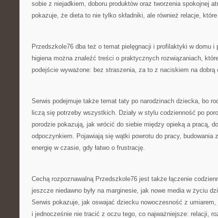
sobie z niejadkiem, doboru produktów oraz tworzenia spokojnej at
pokazuje, że dieta to nie tylko składniki, ale również relacje, które
Przedszkole76 dba też o temat pielęgnacji i profilaktyki w domu i
higiena można znaleźć treści o praktycznych rozwiązaniach, któr
podejście wyważone: bez straszenia, za to z naciskiem na dobrą 
Serwis podejmuje także temat taty po narodzinach dziecka, bo ro
liczą się potrzeby wszystkich. Działy w stylu codzienność po por
porodzie pokazują, jak wrócić do siebie między opieką a pracą, d
odpoczynkiem. Pojawiają się wątki powrotu do pracy, budowania 
energię w czasie, gdy łatwo o frustrację.
Cechą rozpoznawalną Przedszkole76 jest także łączenie codzienn
jeszcze niedawno były na marginesie, jak nowe media w życiu dzi
Serwis pokazuje, jak oswajać dziecku nowoczesność z umiarem, 
i jednocześnie nie tracić z oczu tego, co najważniejsze: relacji,