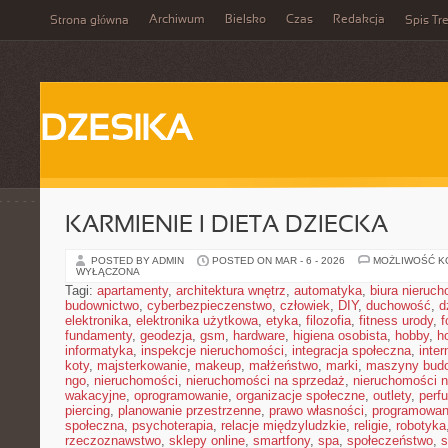
Archiwum
Bielsko
Czas
Redakcja
Strona główna
Spis Tre
DZESIKA
KARMIENIE I DIETA DZIECKA
POSTED BY ADMIN
POSTED ON MAR - 6 - 2026
MOŻLIWOŚĆ 
WYŁĄCZONA
Tagi:
apartamenty
,
architektura wnętrz
,
automatyka
,
biura nieruc
budownictwo
,
cyberbezpieczenstwo
,
człowiek
,
DIY
,
duchowość
,
d
elektronika
,
elektronika użytkowa
,
etyka
,
filozofia
,
fitness urody
,
f
fundamenty
,
geodezja
,
gsm
,
hardware
,
higiena osobista
,
hobby
,
h
informatyka
,
inspekcje nieruchomości
,
integracja społeczna
,
inter
koty
,
majsterkowanie
,
makeup
,
małżeństwo
,
marki
,
maszyny bud
ngo
,
nieruchomości
,
nieruchomości na sprzedaż
,
nieruchomości 
wakacyjne
,
oprogramowanie
,
organizacje społeczne
,
outlety
,
perf
piercing
,
planowanie przestrzenne
,
prawo własności
,
programowan
społeczna
,
psychoterapia
,
relacje międzyludzkie
,
religie
,
robotyka
rzeczoznawstwo
,
sklepy online
,
smartfony
,
spa
,
społeczeństwo
,
s