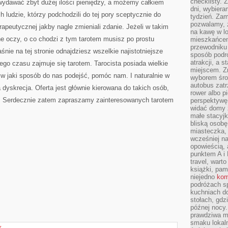
checklisty. 
ydawać zbyt dużej ilości pieniędzy, a możemy całkiem
dni, wybier
 ludzie, którzy podchodzili do tej pory sceptycznie do
tydzień. Zam
pozwalamy, ż
erapeutycznej jakby nagle zmieniali zdanie. Jeżeli w takim
na kawę w lo
e oczy, o co chodzi z tym tarotem musisz po prostu
mieszkańcem,
przewodniku 
aśnie na tej stronie odnajdziesz wszelkie najistotniejsze
sposób podr
atrakcji, a 
szego czasu zajmuje się tarotem. Tarocista posiada wielkie
miejscem. Z
w jaki sposób do nas podejść, pomóc nam. I naturalnie w
wyborem środ
autobus zat
dyskrecja. Oferta jest głównie kierowana do takich osób,
rower albo p
 Serdecznie zatem zapraszamy zainteresowanych tarotem
perspektywę
widać domy 
małe stacyjk
bliską osob
miasteczka,
wcześniej na
opowieścią, 
punktem A i 
travel, warto
książki, pam
niejedno
kom
podróżach s
kuchniach d
stołach, gdz
późnej nocy.
prawdziwa ma
smaku lokal
Y