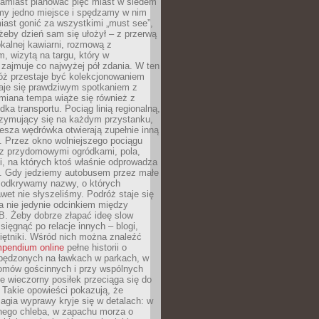
Zamiast planować pięć miast w siedem
amy jedno miejsce i spędzamy w nim
iast gonić za wszystkimi „must see”,
eby dzień sam się ułożył – z przerwą
kalnej kawiarni, rozmową z
 wizytą na targu, który w
zajmuje co najwyżej pół zdania. W ten
óż przestaje być kolekcjonowaniem
staje się prawdziwym spotkaniem z
miana tempa wiąże się również z
ka transportu. Pociąg linią regionalną,
rzymujący się na każdym przystanku,
iesza wędrówka otwierają zupełnie inną
. Przez okno wolniejszego pociągu
z przydomowymi ogródkami, pola,
i, na których ktoś właśnie odprowadza
ę. Gdy jedziemy autobusem przez małe
 odkrywamy nazwy, o których
wet nie słyszeliśmy. Podróż staje się
a nie jedynie odcinkiem między
B. Żeby dobrze złapać ideę slow
 sięgnąć po relacje innych – blogi,
iętniki. Wśród nich można znaleźć
pendium online
pełne historii o
pędzonych na ławkach w parkach, w
omów gościnnych i przy wspólnych
ie wieczorny posiłek przeciąga się do
 Takie opowieści pokazują, że
gia wyprawy kryje się w detalach: w
nego chleba, w zapachu morza o