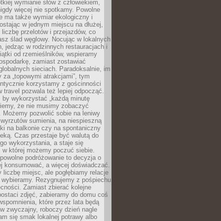
ótkiej wymianie słów z człowiekiem,
nigdy więcej nie spotkamy. Powolne
e ma także wymiar ekologiczny i
ostając w jednym miejscu na dłużej,
liczbę przelotów i przejazdów, co
asz ślad węglowy. Nocując w lokalnych
, jedząc w rodzinnych restauracjach i
ątki od rzemieślników, wspieramy
ospodarkę, zamiast zostawiać
globalnych sieciach. Paradoksalnie, im
 za „topowymi atrakcjami”, tym
entycznie korzystamy z gościnności
w travel pozwala też lepiej odpocząć.
, by wykorzystać „każdą minutę
 wiemy, że nie musimy zobaczyć
. Możemy pozwolić sobie na leniwy
 wyrzutów sumienia, na niespieszną
żki na balkonie czy na spontaniczny
zeką. Czas przestaje być walutą do
o wykorzystania, a staje się
, w której możemy poczuć siebie.
 powolne podróżowanie to decyzja o
ej konsumować, a więcej doświadczać.
liczbę miejsc, ale pogłębiamy relacje
re wybieramy. Rezygnujemy z pośpiechu
cności. Zamiast zbierać kolejne
postaci zdjęć, zabieramy do domu coś
wspomnienia, które przez lata będą
w zwyczajny, roboczy dzień nagle
m się smak lokalnej potrawy albo