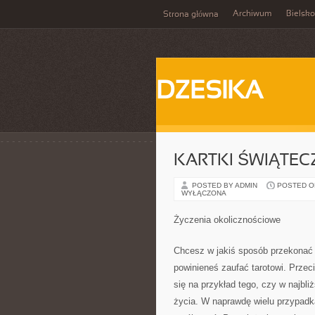
Archiwum
Bielsko
Strona główna
DZESIKA
KARTKI ŚWIĄTEC
POSTED BY ADMIN
POSTED ON 
WYŁĄCZONA
Życzenia okolicznościowe
Chcesz w jakiś sposób przekonać 
powinieneś zaufać tarotowi. Przeci
się na przykład tego, czy w najbl
życia. W naprawdę wielu przypadka