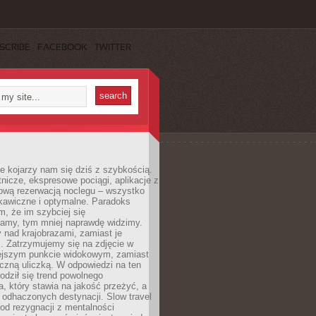
SCRIBE
FACEBOOK
TWITTER
e kojarzy nam się dziś z szybkością.
otnicze, ekspresowe pociągi, aplikacje z
ową rezerwacją noclegu – wszystko
kawiczne i optymalne. Paradoks
m, że im szybciej się
amy, tym mniej naprawdę widzimy.
 nad krajobrazami, zamiast je
. Zatrzymujemy się na zdjęcie w
iejszym punkcie widokowym, zamiast
czną uliczką. W odpowiedzi na ten
odził się trend powolnego
, który stawia na jakość przeżyć, a
ę odhaczonych destynacji. Slow travel
od rezygnacji z mentalności