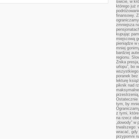
świcie, w kr
którego już 
podróżowani
finansowy. Z
ograniczamy 
zmniejsza n
pensjonatach
kupując pami
miejscową g
pieniądze w 
mniej gonimy
bardziej aut
regionu. Slo
Znika presja
urlopu”, bo
wszystkiego
poranek bez
lekturę ksią
piknik nad r
maksymalneg
przestrzenią
Ostatecznie
tym, by mni
Ograniczamy 
z tymi, któ
na rzecz obe
„dowody” w 
trwalszego: 
wracać, gdy 
przypomni na