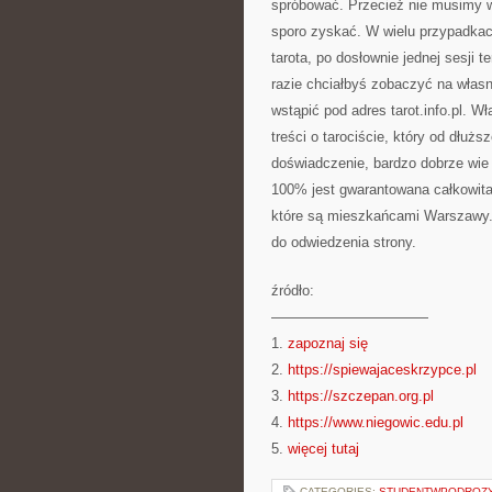
spróbować. Przecież nie musimy w
sporo zyskać. W wielu przypadkach
tarota, po dosłownie jednej sesji t
razie chciałbyś zobaczyć na własn
wstąpić pod adres tarot.info.pl. Wł
treści o tarociście, który od dłuż
doświadczenie, bardzo dobrze wie 
100% jest gwarantowana całkowita 
które są mieszkańcami Warszawy.
do odwiedzenia strony.
źródło:
———————————
1.
zapoznaj się
2.
https://spiewajaceskrzypce.pl
3.
https://szczepan.org.pl
4.
https://www.niegowic.edu.pl
5.
więcej tutaj
CATEGORIES:
STUDENTWPODROZ