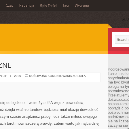
Czas
Redakcja
Tagi
Wygrana
Spis Treści
SUB
ZNE
Podróżowani
Tanie linie l
KARTKI
LIP - 1 - 2025
MOŻLIWOŚĆ KOMENTOWANIA
ZOSTAŁA
natychmiast
ŚWIĄTECZNE
ma być błys
polega na ty
przemieszcz
Przelatujemy
doświadczać
się co będzie z Twoim życie? A więc z pewnością
najpopularn
pobłądzić bo
eż dzięki właśnie tarotowi będziesz miał okazję dowiedzieć
pośpiech nar
iższym czasie znajdziesz pracę, lecz także miłość swojego
podróżowania
nie na liczb
ch tarot mówi szczerą prawdę, zatem warto jak najbardziej
zaczyna się 