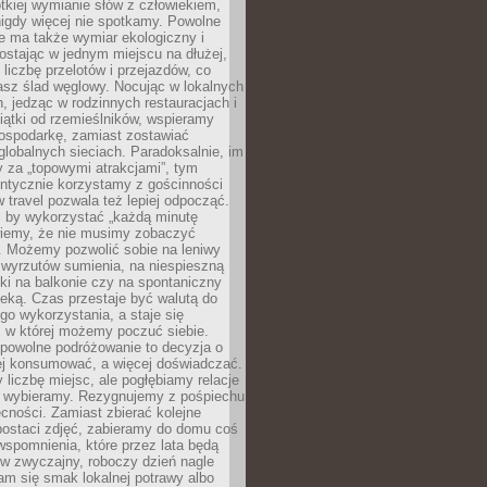
ótkiej wymianie słów z człowiekiem,
nigdy więcej nie spotkamy. Powolne
e ma także wymiar ekologiczny i
ostając w jednym miejscu na dłużej,
liczbę przelotów i przejazdów, co
asz ślad węglowy. Nocując w lokalnych
, jedząc w rodzinnych restauracjach i
ątki od rzemieślników, wspieramy
ospodarkę, zamiast zostawiać
globalnych sieciach. Paradoksalnie, im
 za „topowymi atrakcjami”, tym
entycznie korzystamy z gościnności
w travel pozwala też lepiej odpocząć.
, by wykorzystać „każdą minutę
 wiemy, że nie musimy zobaczyć
. Możemy pozwolić sobie na leniwy
 wyrzutów sumienia, na niespieszną
żki na balkonie czy na spontaniczny
zeką. Czas przestaje być walutą do
o wykorzystania, a staje się
, w której możemy poczuć siebie.
 powolne podróżowanie to decyzja o
ej konsumować, a więcej doświadczać.
liczbę miejsc, ale pogłębiamy relacje
re wybieramy. Rezygnujemy z pośpiechu
cności. Zamiast zbierać kolejne
postaci zdjęć, zabieramy do domu coś
wspomnienia, które przez lata będą
w zwyczajny, roboczy dzień nagle
m się smak lokalnej potrawy albo