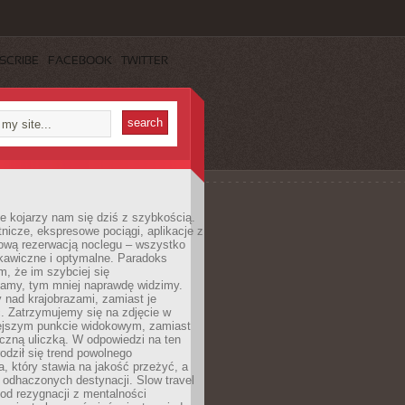
SCRIBE
FACEBOOK
TWITTER
e kojarzy nam się dziś z szybkością.
otnicze, ekspresowe pociągi, aplikacje z
ową rezerwacją noclegu – wszystko
kawiczne i optymalne. Paradoks
m, że im szybciej się
amy, tym mniej naprawdę widzimy.
 nad krajobrazami, zamiast je
. Zatrzymujemy się na zdjęcie w
iejszym punkcie widokowym, zamiast
czną uliczką. W odpowiedzi na ten
odził się trend powolnego
, który stawia na jakość przeżyć, a
ę odhaczonych destynacji. Slow travel
od rezygnacji z mentalności