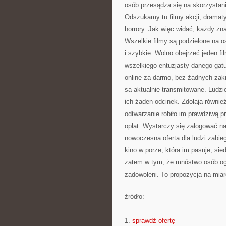
osób przesądza się na skorzystanie
Odszukamy tu filmy akcji, dramaty,
horrory. Jak więc widać, każdy znaj
Wszelkie filmy są podzielone na 
i szybkie. Wolno obejrzeć jeden fil
wszelkiego entuzjasty danego gatu
online za darmo, bez żadnych zakres
są aktualnie transmitowane. Ludzie
ich żaden odcinek. Zdołają również
odtwarzanie robiło im prawdziwą p
opłat. Wystarczy się zalogować na 
nowoczesna oferta dla ludzi zabi
kino w porze, która im pasuje, s
zatem w tym, że mnóstwo osób oglą
zadowoleni. To propozycja na mia
źródło:
———————————
1.
sprawdź ofertę