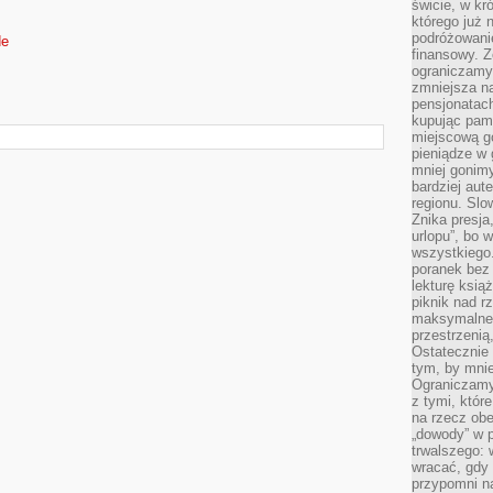
świcie, w kr
którego już 
podróżowani
de
finansowy. Z
ograniczamy 
zmniejsza n
pensjonatach
kupując pami
miejscową g
pieniądze w 
mniej gonimy
bardziej aut
regionu. Slo
Znika presja
urlopu”, bo
wszystkiego
poranek bez
lekturę ksią
piknik nad r
maksymalneg
przestrzenią
Ostatecznie
tym, by mni
Ograniczamy 
z tymi, któ
na rzecz obe
„dowody” w 
trwalszego: 
wracać, gdy 
przypomni na