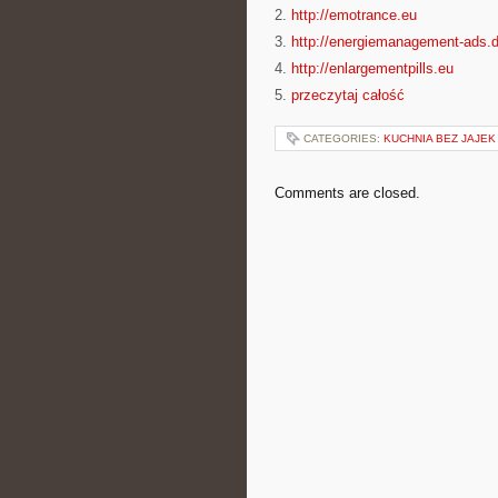
2.
http://emotrance.eu
3.
http://energiemanagement-ads.
4.
http://enlargementpills.eu
5.
przeczytaj całość
CATEGORIES:
KUCHNIA BEZ JAJEK
Comments are closed.