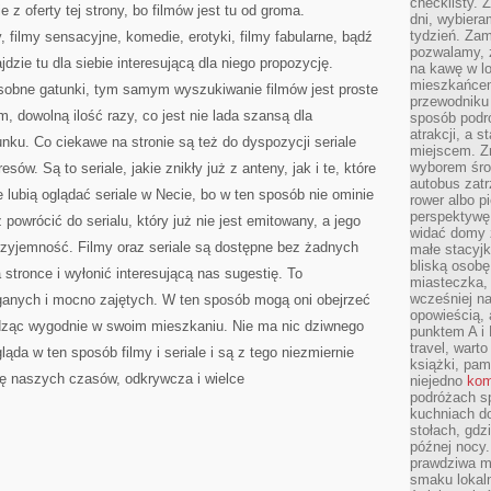
checklisty. 
 z oferty tej strony, bo filmów jest tu od groma.
dni, wybier
tydzień. Zam
 filmy sensacyjne, komedie, erotyki, filmy fabularne, bądź
pozwalamy, ż
dzie tu dla siebie interesującą dla niego propozycję.
na kawę w lo
mieszkańcem,
osobne gatunki, tym samym wyszukiwanie filmów jest proste
przewodniku 
m, dowolną ilość razy, co jest nie lada szansą dla
sposób podr
atrakcji, a 
nku. Co ciekawe na stronie są też do dyspozycji seriale
miejscem. Z
wyborem środ
ów. Są to seriale, jakie znikły już z anteny, jak i te, które
autobus zat
 lubią oglądać seriale w Necie, bo w ten sposób nie ominie
rower albo p
perspektywę
 powrócić do serialu, który już nie jest emitowany, a jego
widać domy 
rzyjemność. Filmy oraz seriale są dostępne bez żadnych
małe stacyjk
bliską osob
stronce i wyłonić interesującą nas sugestię. To
miasteczka,
wcześniej na
eganych i mocno zajętych. W ten sposób mogą oni obejrzeć
opowieścią, 
iedząc wygodnie w swoim mieszkaniu. Nie ma nic dziwnego
punktem A i 
travel, warto
da w ten sposób filmy i seriale i są z tego niezmiernie
książki, pam
rę naszych czasów, odkrywcza i wielce
niejedno
kom
podróżach s
kuchniach d
stołach, gdz
późnej nocy.
prawdziwa ma
smaku lokal