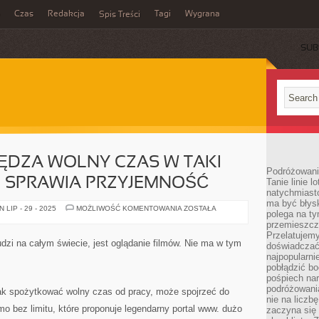
Czas
Redakcja
Tagi
Wygrana
Spis Treści
SUB
ĘDZA WOLNY CZAS W TAKI
Podróżowani
U SPRAWIA PRZYJEMNOŚĆ
Tanie linie l
natychmiast
ma być błys
KAŻDY
LIP - 29 - 2025
MOŻLIWOŚĆ KOMENTOWANIA
ZOSTAŁA
polega na ty
JEDEN
SPĘDZA
przemieszcz
WOLNY
Przelatujemy
CZAS
udzi na całym świecie, jest oglądanie filmów. Nie ma w tym
doświadczać
W
TAKI
najpopularn
SPOSÓB,
pobłądzić bo
JAKI
pośpiech nar
MU
SPRAWIA
podróżowania
jak spożytkować wolny czas od pracy, może spojrzeć do
PRZYJEMNOŚĆ
nie na liczb
rmo bez limitu, które proponuje legendarny portal www. dużo
zaczyna się 