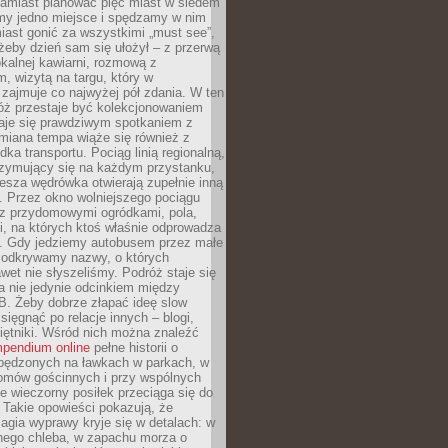
Zamiast planować pięć miast w siedem
amy jedno miejsce i spędzamy w nim
iast gonić za wszystkimi „must see”,
eby dzień sam się ułożył – z przerwą
kalnej kawiarni, rozmową z
 wizytą na targu, który w
zajmuje co najwyżej pół zdania. W ten
óż przestaje być kolekcjonowaniem
staje się prawdziwym spotkaniem z
miana tempa wiąże się również z
ka transportu. Pociąg linią regionalną,
rzymujący się na każdym przystanku,
iesza wędrówka otwierają zupełnie inną
. Przez okno wolniejszego pociągu
z przydomowymi ogródkami, pola,
i, na których ktoś właśnie odprowadza
ę. Gdy jedziemy autobusem przez małe
 odkrywamy nazwy, o których
wet nie słyszeliśmy. Podróż staje się
a nie jedynie odcinkiem między
B. Żeby dobrze złapać ideę slow
 sięgnąć po relacje innych – blogi,
iętniki. Wśród nich można znaleźć
pendium online
pełne historii o
pędzonych na ławkach w parkach, w
omów gościnnych i przy wspólnych
ie wieczorny posiłek przeciąga się do
 Takie opowieści pokazują, że
gia wyprawy kryje się w detalach: w
nego chleba, w zapachu morza o