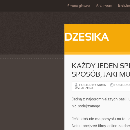
Archiwum
Bielsko
Strona główna
DZESIKA
KAŻDY JEDEN SP
SPOSÓB, JAKI M
POSTED BY ADMIN
POSTED ON 
WYŁĄCZONA
Jedną z najogromniejszych pasji l
nic podejrzanego
Jeśli ktoś nie ma pomysłu na to, 
Netu i obejrzeć filmy online za da