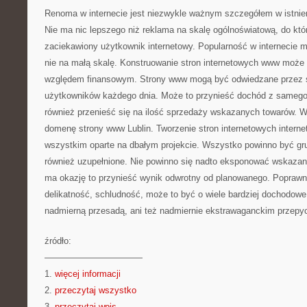
Renoma w internecie jest niezwykle ważnym szczegółem w istnie
Nie ma nic lepszego niż reklama na skalę ogólnoświatową, do kt
zaciekawiony użytkownik internetowy. Popularność w internecie 
nie na małą skalę. Konstruowanie stron internetowych www moż
względem finansowym. Strony www mogą być odwiedzane przez s
użytkowników każdego dnia. Może to przynieść dochód z samego 
również przenieść się na ilość sprzedaży wskazanych towarów. 
domenę strony www Lublin. Tworzenie stron internetowych intern
wszystkim oparte na dbałym projekcie. Wszystko powinno być gr
również uzupełnione. Nie powinno się nadto eksponować wskazan
ma okazję to przynieść wynik odwrotny od planowanego. Poprawni
delikatność, schludność, może to być o wiele bardziej dochodowe
nadmierną przesadą, ani też nadmiernie ekstrawaganckim przep
źródło:
———————————
1.
więcej informacji
2.
przeczytaj wszystko
3.
przeczytaj wpis