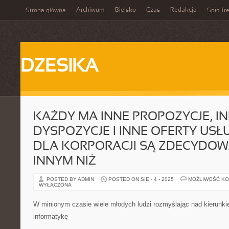
Archiwum
Bielsko
Czas
Redakcja
Strona główna
Spis Tre
DZESIKA
KAŻDY MA INNE PROPOZYCJE, I
DYSPOZYCJE I INNE OFERTY USŁ
DLA KORPORACJI SĄ ZDECYDOW
INNYM NIŻ
POSTED BY ADMIN
POSTED ON SIE - 4 - 2025
MOŻLIWOŚĆ K
WYŁĄCZONA
W minionym czasie wiele młodych ludzi rozmyślając nad kierunki
informatykę