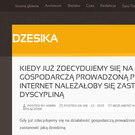
Archiwum
Bielsko
Czas
Redakcja
Strona główna
Spis Tre
DZESIKA
KIEDY JUŻ ZDECYDUJEMY SIĘ N
GOSPODARCZĄ PROWADZONĄ P
INTERNET NALEŻAŁOBY SIĘ ZAS
DYSCYPLINĄ
POSTED BY ADMIN
POSTED ON SIE - 13 - 2025
MOŻLIWOŚĆ 
WYŁĄCZONA
Gdy już zdecydujemy się na działalność gospodarczą prowadzoną 
zastanowić jaką dziedziną