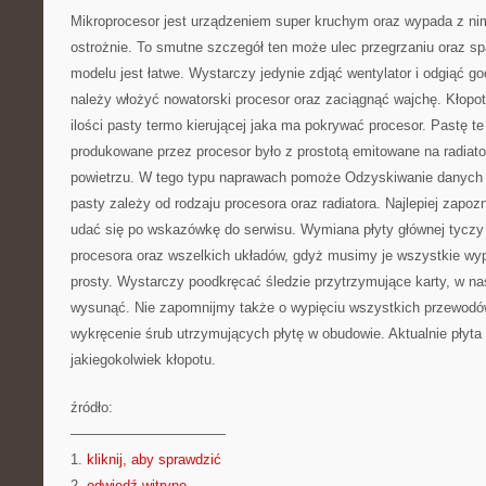
Mikroprocesor jest urządzeniem super kruchym oraz wypada z n
ostrożnie. To smutne szczegół ten może ulec przegrzaniu oraz sp
modelu jest łatwe. Wystarczy jedynie zdjąć wentylator i odgiąć g
należy włożyć nowatorski procesor oraz zaciągnąć wajchę. Kłopot
ilości pasty termo kierującej jaka ma pokrywać procesor. Pastę te
produkowane przez procesor było z prostotą emitowane na radiator
powietrzu. W tego typu naprawach pomoże Odzyskiwanie danych 
pasty zależy od rodzaju procesora oraz radiatora. Najlepiej zapozn
udać się po wskazówkę do serwisu. Wymiana płyty głównej tyczy
procesora oraz wszelkich układów, gdyż musimy je wszystkie wyp
prosty. Wystarczy poodkręcać śledzie przytrzymujące karty, w nas
wysunąć. Nie zapomnijmy także o wypięciu wszystkich przewodów
wykręcenie śrub utrzymujących płytę w obudowie. Aktualnie płyta
jakiegokolwiek kłopotu.
źródło:
———————————
1.
kliknij, aby sprawdzić
2.
odwiedź witrynę