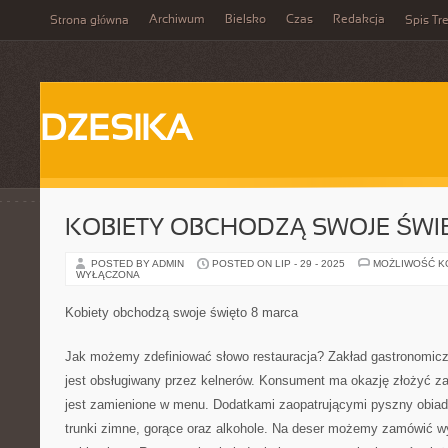
Archiwum
Bielsko
Czas
Redakcja
Strona główna
Spis Tre
DZESIKA
KOBIETY OBCHODZĄ SWOJE ŚWI
POSTED BY ADMIN
POSTED ON LIP - 29 - 2025
MOŻLIWOŚĆ 
WYŁĄCZONA
Kobiety obchodzą swoje święto 8 marca
Jak możemy zdefiniować słowo restauracja? Zakład gastronomic
jest obsługiwany przez kelnerów. Konsument ma okazję złożyć z
jest zamienione w menu. Dodatkami zaopatrującymi pyszny obiad 
trunki zimne, gorące oraz alkohole. Na deser możemy zamówić w