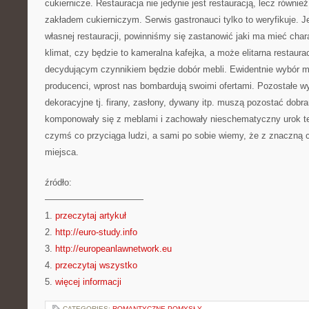
cukiernicze. Restauracja nie jedynie jest restauracją, lecz równi
zakładem cukierniczym. Serwis gastronauci tylko to weryfikuje. J
własnej restauracji, powinniśmy się zastanowić jaki ma mieć char
klimat, czy będzie to kameralna kafejka, a może elitarna restaura
decydującym czynnikiem będzie dobór mebli. Ewidentnie wybór 
producenci, wprost nas bombardują swoimi ofertami. Pozostałe w
dekoracyjne tj. firany, zasłony, dywany itp. muszą pozostać dobr
komponowały się z meblami i zachowały nieschematyczny urok te
czymś co przyciąga ludzi, a sami po sobie wiemy, że z znaczną 
miejsca.
źródło:
———————————
1.
przeczytaj artykuł
2.
http://euro-study.info
3.
http://europeanlawnetwork.eu
4.
przeczytaj wszystko
5.
więcej informacji
CATEGORIES:
ROMANTYCZNE POMYSŁY