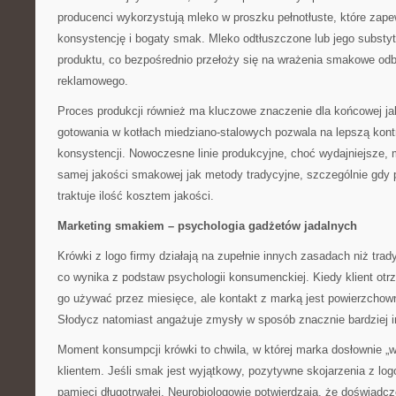
producenci wykorzystują mleko w proszku pełnotłuste, które zap
konsystencję i bogaty smak. Mleko odtłuszczone lub jego substy
produktu, co bezpośrednio przełoży się na wrażenia smakowe od
reklamowego.
Proces produkcji również ma kluczowe znaczenie dla końcowej ja
gotowania w kotłach miedziano-stalowych pozwala na lepszą kontr
konsystencji. Nowoczesne linie produkcyjne, choć wydajniejsze, 
samej jakości smakowej jak metody tradycyjne, szczególnie gdy 
traktuje ilość kosztem jakości.
Marketing smakiem – psychologia gadżetów jadalnych
Krówki z logo firmy działają na zupełnie innych zasadach niż tra
co wynika z podstaw psychologii konsumenckiej. Kiedy klient otr
go używać przez miesięce, ale kontakt z marką jest powierzchow
Słodycz natomiast angażuje zmysły w sposób znacznie bardziej 
Moment konsumpcji krówki to chwila, w której marka dosłownie „w
klientem. Jeśli smak jest wyjątkowy, pozytywne skojarzenia z log
pamięci długotrwałej. Neurobiologowie potwierdzają, że doświadc