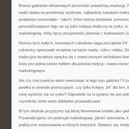
Branża gadżetów reklamowych przechodzi prawdziwą rewolucję. 
nadal stawia na przedmioty użytkowe, najbardziej świadomi mark
produktów consumable – takich, które można dosłownie „konsumo
personalizowanym logo nie są tylko kolejną słodyczą na rynku; to
marketingowy, który łączy przyjemność jedzenia z budowaniem ś
Historia tych małych, kremowych cukierków sięga początków XX w
cukiernicy opracowali recepturę na bazie masła, cukru i mleka. Dzis
tradycyjna receptura spotyka się z nowoczesnymi technikami bran
który jest jednocześnie hołdem dla polskiej tradycji i nowoczesn
marketingowym.
Ale czy rzeczywiście warto inwestować w tego typu gadżety? Czy
perełka w arsenale promocyjnym, czy tylko kolejny „kit” dla firm, 
cenę wyróżnić się na rynku? Odpowiedź na to pytanie nie jest jed
czynników, które warto dokładnie przeanalizować.
W tym artykule przyjrzymy się bliżej fenomenowi krówek jako ga
Przeanalizujemy ich potencjał marketingowy, jakość wykonania, k
praktyczne zastosowania w różnych branżach. Dowiesz się, kiedy