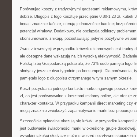
Porównując koszty z tradycyjnymi gadżetami reklamowymu, krów
dobrze. Długopis z logo kosztuje przeciętnie 0,80-1,20 zł, kubek 3-
będąc znacznie tańsze, oferują jednocześnie bardziej bezpośredn
potencjał wiralowy. Dodatkowo, nie obciążają odbiorcy probleme
skonsumowaniu znikają, pozostawiając jedynie pozytywne wspom
Zwrot z inwestycji w przypadku krówek reklamowych jest trudny d
ale dostępne dane wskazują na ich wysoką efektywność. Badani
Polską Izbę Gospodarczą pokazało, że 73% osób pamięta logo f
słodyczy jeszcze dwa tygodnie po konsumpcji. Dla porównania, 
pamiętało logo z długopisu otrzymanego w tym samym okresie.
Koszt pozyskania jednego kontaktu marketingowego poprzez krów
zł, co jest porównywalne z kosztami reklamy online, ale oferuje z
charakter kontaktu. W przypadku kampanii direct marketing czy 
mogą znacznie zwiększyć zapamiętywanie marki bez proporcjona
Szczególnie opłacalne okazują się krówki w przypadku kampanii 
jest budowanie świadomości marki w określonej grupie docelowej
wysokiej jakości słodyczy może stworzyć pozytywne skojarzenia z