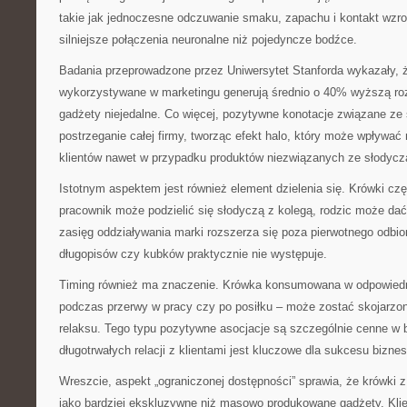
takie jak jednoczesne odczuwanie smaku, zapachu i kontakt wzr
silniejsze połączenia neuronalne niż pojedyncze bodźce.
Badania przeprowadzone przez Uniwersytet Stanforda wykazały, ż
wykorzystywane w marketingu generują średnio o 40% wyższą ro
gadżety niejedalne. Co więcej, pozytywne konotacje związane z
postrzeganie całej firmy, tworząc efekt halo, który może wpływa
klientów nawet w przypadku produktów niezwiązanych ze słodycz
Istotnym aspektem jest również element dzielenia się. Krówki cz
pracownik może podzielić się słodyczą z kolegą, rodzic może dać
zasięg oddziaływania marki rozszerza się poza pierwotnego odbi
długopisów czy kubków praktycznie nie występuje.
Timing również ma znaczenie. Krówka konsumowana w odpowied
podczas przerwy w pracy czy po posiłku – może zostać skojarzon
relaksu. Tego typu pozytywne asocjacje są szczególnie cenne w 
długotrwałych relacji z klientami jest kluczowe dla sukcesu bizne
Wreszcie, aspekt „ograniczonej dostępności” sprawia, że krówki z
jako bardziej ekskluzywne niż masowo produkowane gadżety. Klie