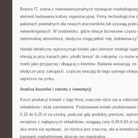
Branża IT, znana z niekonwencjonalnych rozwiązań marketingowyc
element budowania kultury organizacyjnej. Firmy technologiczne 
pakietach powitalnych dla nowych pracowników lub używają pod
networkingowych. W środowisku, gdzie relacje biznesowe często
nieformalnej atmosferze, słodycze mogą pełnić rolę „lodołamaczy”
Handel detaliczny wykorzystuje krówki jako element strategii lojal
oferują je przy kasach jako „słodki bonus” do zakupów, co może 
marki jako przyjaznej i dbającej o klientów. Badania wskazują, że 
słodycze przy zakupach, częściej wracają do tego samego sklepu,
najniższe na rynku.
Analiza kosztów i zwrotu z inwestycji
Koszt produkcji krówek z logo firmy znacznie różni się w zależno
składników i skali zamówienia. Podstawowe krówki produkowan
0,15 do 0,25 zł za sztukę, podczas gdy produkty premium, wykon
receptury z najlepszych składników, osiągają ceny 0,40-0,60 zł z
oka może się wydawać, że różnica jest znaczna, ale w kontekści
kampanii marketingowej okazuje się marginalna.