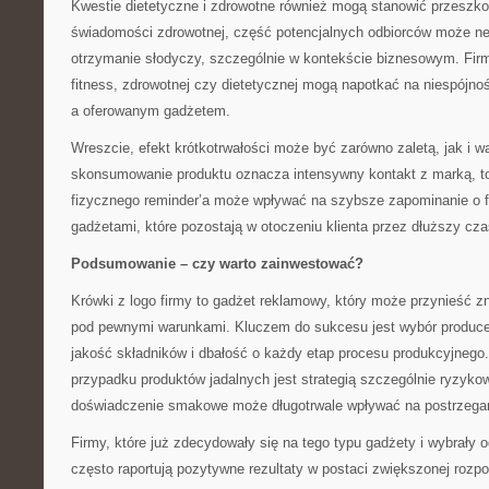
Kwestie dietetyczne i zdrowotne również mogą stanowić przeszk
świadomości zdrowotnej, część potencjalnych odbiorców może n
otrzymanie słodyczy, szczególnie w kontekście biznesowym. Firm
fitness, zdrowotnej czy dietetycznej mogą napotkać na niespójn
a oferowanym gadżetem.
Wreszcie, efekt krótkotrwałości może być zarówno zaletą, jak i w
skonsumowanie produktu oznacza intensywny kontakt z marką, to
fizycznego reminder’a może wpływać na szybsze zapominanie o f
gadżetami, które pozostają w otoczeniu klienta przez dłuższy cza
Podsumowanie – czy warto zainwestować?
Krówki z logo firmy to gadżet reklamowy, który może przynieść zna
pod pewnymi warunkami. Kluczem do sukcesu jest wybór produce
jakość składników i dbałość o każdy etap procesu produkcyjnego
przypadku produktów jadalnych jest strategią szczególnie ryzyk
doświadczenie smakowe może długotrwale wpływać na postrzegan
Firmy, które już zdecydowały się na tego typu gadżety i wybrały
często raportują pozytywne rezultaty w postaci zwiększonej rozp