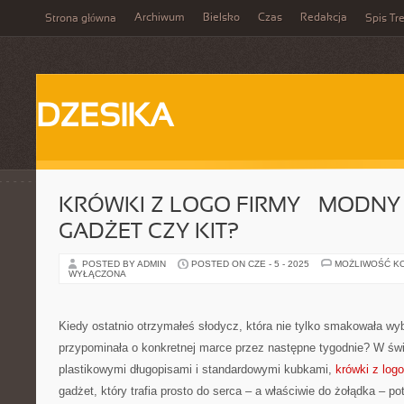
Archiwum
Bielsko
Czas
Redakcja
Strona główna
Spis Tre
DZESIKA
KRÓWKI Z LOGO FIRMY – MODNY 
GADŻET CZY KIT?
POSTED BY ADMIN
POSTED ON CZE - 5 - 2025
MOŻLIWOŚĆ K
WYŁĄCZONA
Kiedy ostatnio otrzymałeś słodycz, która nie tylko smakowała wyb
przypominała o konkretnej marce przez następne tygodnie? W św
plastikowymi długopisami i standardowymi kubkami,
krówki z logo
gadżet, który trafia prosto do serca – a właściwie do żołądka – po