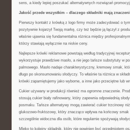
sens, a kiedy lepiej poszukać alternatywnych rozwiązań promocy
Jakość przede wszystkim – dlaczego składniki mają znaczeni
Pierwszy kontakt z krówką z logo firmy może zadecydować o tym,
pozytywnie kojarzył Twoją markę, czy też będzie ją łączył z produ
właśnie ujawnia się fundamentalna różnica między profesjonalnym
którzy stawiają wyłącznie na niskie ceny.
Najlepsze krówki reklamowe powstają według tradycyjnej receptur
wykorzystuje prawdziwe masło, a nie jego tańsze substytuty w po
palmowego. Masło nadaje charakterystyczny, kremowy smak, któr
długo po skonsumowaniu słodyczy. To właśnie ta różnica w składn
krówki zapamiętujemy jako wyborne, a inne jako przeciętne lub 
Cukier używany w produkcji również ma ogromne znaczenie. Prod
stosują cukier biały rafinowany, który zapewnia odpowiednią sło
posmaku. Tańsze alternatywy mogą zawierać cukier trzcinowy niżs
glukozowo-fruktozowy, który znacząco wpływa na końcowy smak p
szczególnie widoczna dla osób, które regularnie spożywają słodyc
Mleko to kolejny składnik, który nie powinien być przedmiotem os