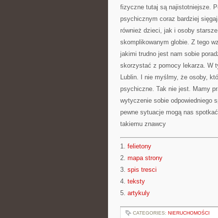
fizyczne tutaj są najistotniejsze
psychicznym coraz bardziej sięgają
również dzieci, jak i osoby starsz
skomplikowanym globie. Z tego wzg
jakimi trudno jest nam sobie pora
skorzystać z pomocy lekarza. W t
Lublin. I nie myślmy, że osoby, kt
psychiczne. Tak nie jest. Mamy p
wytyczenie sobie odpowiedniego s
pewne sytuacje mogą nas spotkać, 
takiemu znawcy
1.
felietony
2.
mapa strony
3.
spis tresci
4.
teksty
5.
artykuly
CATEGORIES:
NIERUCHOMOŚCI