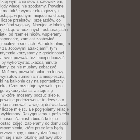
ótkiej wymianie słów z człowiekiem,
nigdy więcej nie spotkamy. Powolne
e ma także wymiar ekologiczny i
ostając w jednym miejscu na dłużej,
liczbę przelotów i przejazdów, co
asz ślad węglowy. Nocując w lokalnych
, jedząc w rodzinnych restauracjach i
ątki od rzemieślników, wspieramy
ospodarkę, zamiast zostawiać
globalnych sieciach. Paradoksalnie, im
 za „topowymi atrakcjami”, tym
entycznie korzystamy z gościnności
w travel pozwala też lepiej odpocząć.
, by wykorzystać „każdą minutę
 wiemy, że nie musimy zobaczyć
. Możemy pozwolić sobie na leniwy
 wyrzutów sumienia, na niespieszną
żki na balkonie czy na spontaniczny
zeką. Czas przestaje być walutą do
o wykorzystania, a staje się
, w której możemy poczuć siebie.
 powolne podróżowanie to decyzja o
ej konsumować, a więcej doświadczać.
liczbę miejsc, ale pogłębiamy relacje
re wybieramy. Rezygnujemy z pośpiechu
cności. Zamiast zbierać kolejne
postaci zdjęć, zabieramy do domu coś
wspomnienia, które przez lata będą
w zwyczajny, roboczy dzień nagle
m się smak lokalnej potrawy albo