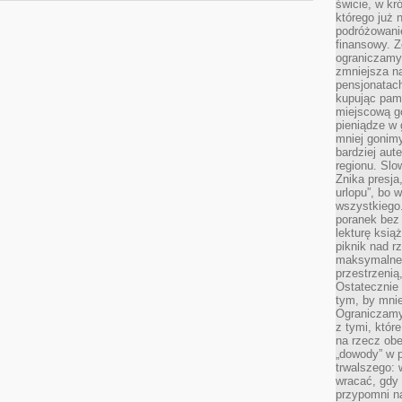
świcie, w kr
którego już 
podróżowani
finansowy. Z
ograniczamy 
zmniejsza n
pensjonatach
kupując pami
miejscową g
pieniądze w 
mniej gonimy
bardziej aut
regionu. Slo
Znika presja
urlopu”, bo
wszystkiego
poranek bez
lekturę ksią
piknik nad r
maksymalneg
przestrzenią
Ostatecznie
tym, by mni
Ograniczamy 
z tymi, któ
na rzecz obe
„dowody” w 
trwalszego: 
wracać, gdy 
przypomni na