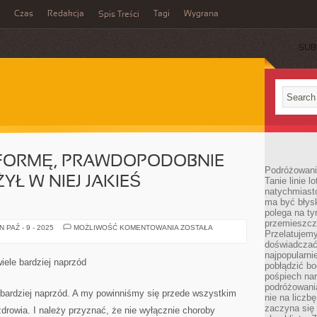
Czas
Redakcja
Tagi
Wygrana
Spis Treści
SUB
FORMĘ, PRAWDOPODOBNIE
Podróżowani
YŁ W NIEJ JAKIEŚ
Tanie linie l
natychmiast
ma być błys
polega na ty
przemieszcz
MAJĄC
 PAŹ - 9 - 2025
MOŻLIWOŚĆ KOMENTOWANIA
ZOSTAŁA
Przelatujemy
WŁASNĄ
FORMĘ,
doświadczać
PRAWDOPODOBNIE
najpopularn
KAŻDY
iele bardziej naprzód
pobłądzić bo
JUŻ
PRZEŻYŁ
pośpiech nar
W
podróżowania
NIEJ
 bardziej naprzód. A my powinniśmy się przede wszystkim
nie na liczb
JAKIEŚ
NIESŁYCHANIE
zaczyna się 
rowia. I należy przyznać, że nie wyłącznie choroby