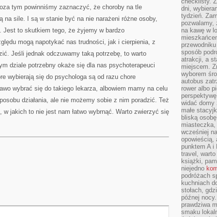
checklisty. 
. Poza tym powinniśmy zaznaczyć, że choroby na tle
dni, wybier
tydzień. Zam
 na sile. I są w stanie być na nie narażeni różne osoby,
pozwalamy, ż
e. Jest to skutkiem tego, że żyjemy w bardzo
na kawę w lo
mieszkańcem,
lędu mogą napotykać nas trudności, jak i cierpienia, z
przewodniku 
sposób podr
dzić. Jeśli jednak odczuwamy taką potrzebę, to warto
atrakcji, a 
ym dziale potrzebny okaże się dla nas psychoterapeuci
miejscem. Z
wyborem środ
óre wybierają się do psychologa są od razu chore
autobus zat
rawo wybrać się do takiego lekarza, albowiem mamy na celu
rower albo p
perspektywę
posobu działania, ale nie możemy sobie z nim poradzić. Też
widać domy 
małe stacyjk
w jakich to nie jest nam łatwo wybrnąć. Warto zwierzyć się
bliską osob
miasteczka,
wcześniej na
opowieścią, 
punktem A i 
travel, warto
książki, pam
niejedno
kom
podróżach s
kuchniach d
stołach, gdz
późnej nocy.
prawdziwa ma
smaku lokal