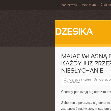
Archiwum
Bielsko
Strona główna
DZESIKA
MAJĄC WŁASNĄ 
KAŻDY JUŻ PRZEŻ
NIESŁYCHANIE
POSTED BY ADMIN
POSTED ON
WYŁĄCZONA
Choroby poruszają się coraz to o w
Schorzenia poruszają się coraz to
zastanowić nad własnym stanem zd