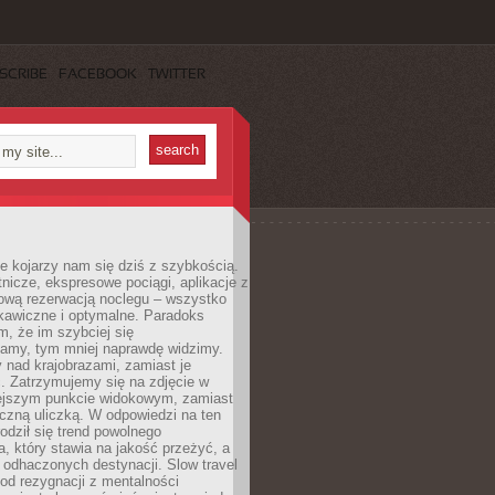
SCRIBE
FACEBOOK
TWITTER
e kojarzy nam się dziś z szybkością.
otnicze, ekspresowe pociągi, aplikacje z
ową rezerwacją noclegu – wszystko
kawiczne i optymalne. Paradoks
m, że im szybciej się
amy, tym mniej naprawdę widzimy.
 nad krajobrazami, zamiast je
. Zatrzymujemy się na zdjęcie w
iejszym punkcie widokowym, zamiast
czną uliczką. W odpowiedzi na ten
odził się trend powolnego
, który stawia na jakość przeżyć, a
ę odhaczonych destynacji. Slow travel
od rezygnacji z mentalności