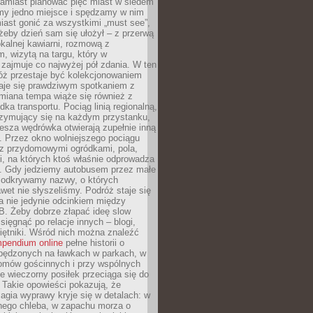
Zamiast planować pięć miast w siedem
amy jedno miejsce i spędzamy w nim
iast gonić za wszystkimi „must see”,
eby dzień sam się ułożył – z przerwą
kalnej kawiarni, rozmową z
 wizytą na targu, który w
zajmuje co najwyżej pół zdania. W ten
óż przestaje być kolekcjonowaniem
staje się prawdziwym spotkaniem z
miana tempa wiąże się również z
ka transportu. Pociąg linią regionalną,
rzymujący się na każdym przystanku,
iesza wędrówka otwierają zupełnie inną
. Przez okno wolniejszego pociągu
z przydomowymi ogródkami, pola,
i, na których ktoś właśnie odprowadza
ę. Gdy jedziemy autobusem przez małe
 odkrywamy nazwy, o których
wet nie słyszeliśmy. Podróż staje się
a nie jedynie odcinkiem między
B. Żeby dobrze złapać ideę slow
 sięgnąć po relacje innych – blogi,
iętniki. Wśród nich można znaleźć
pendium online
pełne historii o
pędzonych na ławkach w parkach, w
omów gościnnych i przy wspólnych
ie wieczorny posiłek przeciąga się do
 Takie opowieści pokazują, że
gia wyprawy kryje się w detalach: w
nego chleba, w zapachu morza o