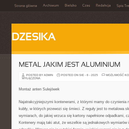
Archiwum
Bielsko
Czas
Redakcja
Strona główna
Spis Tre
DZESIKA
METAL JAKIM JEST ALUMINIUM
POSTED BY ADMIN
POSTED ON SIE - 6 - 2025
MOŻLIWOŚĆ K
WYŁĄCZONA
Montaż anten Sulejówek
Najatrakcyjniejszymi kontenerami, z którymi mamy do czynienia n
kubły, w których przewozi się śmieci. Z reguły jest to metalowa s
wymiarach, do jakiej wrzuca się kartony napełnione odpadkami, c
Kontenery mają taki atut, że wszelkie są jednakowych wymiarów i 