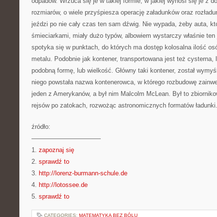
odpadów. Wrzuca się je w takiej formie, w jakiej wynosi się je z d
rozmiarów, o wiele przyśpiesza operację załadunków oraz rozład
jeździ po nie cały czas ten sam dźwig. Nie wypada, żeby auta, 
śmieciarkami, miały dużo typów, albowiem wystarczy właśnie ten 
spotyka się w punktach, do których ma dostęp kolosalna ilość osó
metalu. Podobnie jak kontener, transportowana jest też cysterna, 
podobną formę, lub wielkość. Główny taki kontener, został wymy
niego powstała nazwa kontenerowca, w którego rozbudowę zainwe
jeden z Amerykanów, a był nim Malcolm McLean. Był to zbiornikow
rejsów po zatokach, rozwożąc astronomicznych formatów ładunki
źródło:
———————————
1.
zapoznaj się
2.
sprawdź to
3.
http://lorenz-burmann-schule.de
4.
http://lotossee.de
5.
sprawdź to
CATEGORIES:
MATEMATYKA BEZ BÓLU