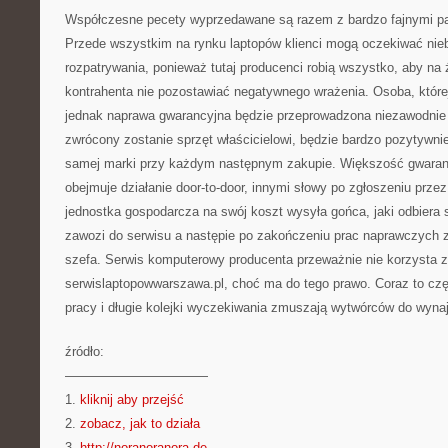
Współczesne pecety wyprzedawane są razem z bardzo fajnymi pa
Przede wszystkim na rynku laptopów klienci mogą oczekiwać ni
rozpatrywania, ponieważ tutaj producenci robią wszystko, aby na
kontrahenta nie pozostawiać negatywnego wrażenia. Osoba, której
jednak naprawa gwarancyjna będzie przeprowadzona niezawodnie 
zwrócony zostanie sprzęt właścicielowi, będzie bardzo pozytywni
samej marki przy każdym następnym zakupie. Większość gwarancj
obejmuje działanie door-to-door, innymi słowy po zgłoszeniu prze
jednostka gospodarcza na swój koszt wysyła gońca, jaki odbiera 
zawozi do serwisu a następie po zakończeniu prac naprawczych 
szefa. Serwis komputerowy producenta przeważnie nie korzysta z
serwislaptopowwarszawa.pl, choć ma do tego prawo. Coraz to częś
pracy i długie kolejki wyczekiwania zmuszają wytwórców do wy
źródło:
———————————
1.
kliknij aby przejść
2.
zobacz, jak to działa
3.
http://noranoranora.de