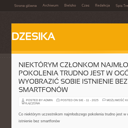
Archiwum
Bielsko
Czas
Redakcja
Strona główna
Spis Tre
DZESIKA
NIEKTÓRYM CZŁONKOM NAJMŁ
POKOLENIA TRUDNO JEST W OG
WYOBRAZIĆ SOBIE ISTNIENIE BEZ
SMARTFONÓW
POSTED BY ADMIN
POSTED ON SIE - 11 - 2025
MOŻLIWOŚĆ 
WYŁĄCZONA
Co niektórym uczestnikom najmłodszego pokolenia trudno jest w 
istnienie bez smartfonów