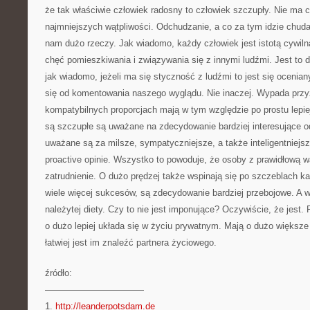
że tak właściwie człowiek radosny to człowiek szczupły. Nie ma 
najmniejszych wątpliwości. Odchudzanie, a co za tym idzie chuda
nam dużo rzeczy. Jak wiadomo, każdy człowiek jest istotą cywi
chęć pomieszkiwania i związywania się z innymi ludźmi. Jest to do
jak wiadomo, jeżeli ma się styczność z ludźmi to jest się ocenia
się od komentowania naszego wyglądu. Nie inaczej. Wypada przy
kompatybilnych proporcjach mają w tym względzie po prostu lepiej
są szczupłe są uważane na zdecydowanie bardziej interesujące o
uważane są za milsze, sympatyczniejsze, a także inteligentniejsz
proactive opinie. Wszystko to powoduje, że osoby z prawidłową w
zatrudnienie. O dużo prędzej także wspinają się po szczeblach k
wiele więcej sukcesów, są zdecydowanie bardziej przebojowe. A 
należytej diety. Czy to nie jest imponujące? Oczywiście, że jest
o dużo lepiej układa się w życiu prywatnym. Mają o dużo większe 
łatwiej jest im znaleźć partnera życiowego.
źródło:
———————————
1.
http://leanderpotsdam.de