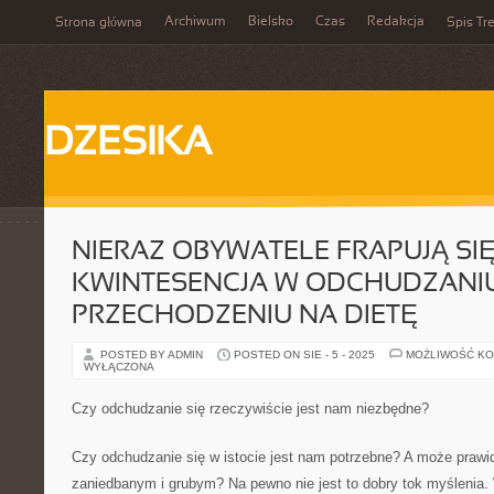
Archiwum
Bielsko
Czas
Redakcja
Strona główna
Spis Tre
DZESIKA
NIERAZ OBYWATELE FRAPUJĄ SIĘ
KWINTESENCJA W ODCHUDZANIU
PRZECHODZENIU NA DIETĘ
POSTED BY ADMIN
POSTED ON SIE - 5 - 2025
MOŻLIWOŚĆ K
WYŁĄCZONA
Czy odchudzanie się rzeczywiście jest nam niezbędne?
Czy odchudzanie się w istocie jest nam potrzebne? A może prawid
zaniedbanym i grubym? Na pewno nie jest to dobry tok myślenia