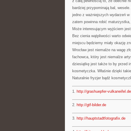
z całą pewnością to, że obecnie n
bardziej przypominają bal, wesele
jedno z ważniejszych wydarzeń w 
zatem powinna robić maturzystka, 
Może interesującym wyjściem jest 
Bez cienia wątpliwości warto odwie
miejscu będziemy miały okazję zna
Wrocław jest niemalże na wagę złot
fachowca, który jest niemalże art
dziesiątkę jest także to by przed
kosmetyczka. Właśnie dzięki takie
Naturalnie fryzjer bądź kosmetyc
1.
http://grashuepfer-vulkaneifel.de
2.
http://gtf-bilder.de
3.
http://hauptstadtfotografix.de