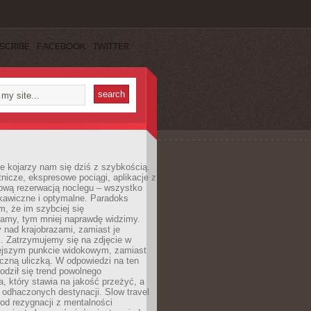
SCRIBE
FACEBOOK
TWITTER
e kojarzy nam się dziś z szybkością.
otnicze, ekspresowe pociągi, aplikacje z
ową rezerwacją noclegu – wszystko
kawiczne i optymalne. Paradoks
m, że im szybciej się
amy, tym mniej naprawdę widzimy.
 nad krajobrazami, zamiast je
. Zatrzymujemy się na zdjęcie w
iejszym punkcie widokowym, zamiast
czną uliczką. W odpowiedzi na ten
odził się trend powolnego
, który stawia na jakość przeżyć, a
ę odhaczonych destynacji. Slow travel
od rezygnacji z mentalności