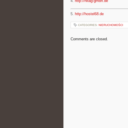
4.
http://hitag-gmbh.de
5.
http://hostel68.de
CATEGORIES:
NIERUCHOMOŚCI
Comments are closed.