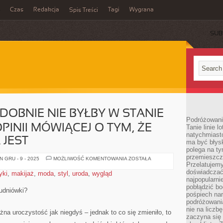
Czas
Redakcja
Tagi
Wygrana
Spis Treści
SUB
OBNIE NIE BYŁBY W STANIE
Podróżowani
INII MÓWIĄCEJ O TYM, ŻE
Tanie linie l
natychmiast
 JEST
ma być błys
polega na ty
przemieszcz
NIKT
 GRU - 9 - 2025
MOŻLIWOŚĆ KOMENTOWANIA
ZOSTAŁA
PRAWDOPODOBNIE
Przelatujemy
NIE
doświadczać
yki
,
makijaż
,
moda
,
styl
,
uroda
,
wygląd
BYŁBY
najpopularn
W
STANIE
pobłądzić bo
tudniówki?
NADSZARPNĄĆ
pośpiech nar
OPINII
podróżowania
MÓWIĄCEJ
O
nie na liczb
żna uroczystość jak niegdyś – jednak to co się zmieniło, to
TYM,
zaczyna się 
ŻE