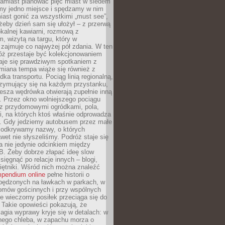
Zamiast planować pięć miast w siedem
amy jedno miejsce i spędzamy w nim
iast gonić za wszystkimi „must see”,
eby dzień sam się ułożył – z przerwą
kalnej kawiarni, rozmową z
 wizytą na targu, który w
zajmuje co najwyżej pół zdania. W ten
óż przestaje być kolekcjonowaniem
staje się prawdziwym spotkaniem z
miana tempa wiąże się również z
ka transportu. Pociąg linią regionalną,
rzymujący się na każdym przystanku,
iesza wędrówka otwierają zupełnie inną
. Przez okno wolniejszego pociągu
z przydomowymi ogródkami, pola,
i, na których ktoś właśnie odprowadza
ę. Gdy jedziemy autobusem przez małe
 odkrywamy nazwy, o których
wet nie słyszeliśmy. Podróż staje się
a nie jedynie odcinkiem między
B. Żeby dobrze złapać ideę slow
 sięgnąć po relacje innych – blogi,
iętniki. Wśród nich można znaleźć
pendium online
pełne historii o
pędzonych na ławkach w parkach, w
omów gościnnych i przy wspólnych
ie wieczorny posiłek przeciąga się do
 Takie opowieści pokazują, że
gia wyprawy kryje się w detalach: w
nego chleba, w zapachu morza o