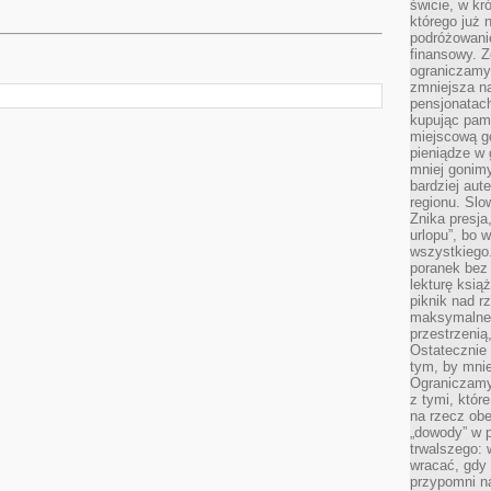
świcie, w kr
którego już 
podróżowani
finansowy. Z
ograniczamy 
zmniejsza n
pensjonatach
kupując pami
miejscową g
pieniądze w 
mniej gonimy
bardziej aut
regionu. Slo
Znika presja
urlopu”, bo
wszystkiego
poranek bez
lekturę ksią
piknik nad r
maksymalneg
przestrzenią
Ostatecznie
tym, by mni
Ograniczamy 
z tymi, któ
na rzecz obe
„dowody” w 
trwalszego: 
wracać, gdy 
przypomni na