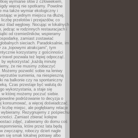
ótkiej wymianie słów z człowiekiem,
nigdy więcej nie spotkamy. Powolne
e ma także wymiar ekologiczny i
ostając w jednym miejscu na dłużej,
liczbę przelotów i przejazdów, co
asz ślad węglowy. Nocując w lokalnych
, jedząc w rodzinnych restauracjach i
ątki od rzemieślników, wspieramy
ospodarkę, zamiast zostawiać
globalnych sieciach. Paradoksalnie, im
 za „topowymi atrakcjami”, tym
entycznie korzystamy z gościnności
w travel pozwala też lepiej odpocząć.
, by wykorzystać „każdą minutę
 wiemy, że nie musimy zobaczyć
. Możemy pozwolić sobie na leniwy
 wyrzutów sumienia, na niespieszną
żki na balkonie czy na spontaniczny
zeką. Czas przestaje być walutą do
o wykorzystania, a staje się
, w której możemy poczuć siebie.
 powolne podróżowanie to decyzja o
ej konsumować, a więcej doświadczać.
liczbę miejsc, ale pogłębiamy relacje
re wybieramy. Rezygnujemy z pośpiechu
cności. Zamiast zbierać kolejne
postaci zdjęć, zabieramy do domu coś
wspomnienia, które przez lata będą
w zwyczajny, roboczy dzień nagle
m się smak lokalnej potrawy albo