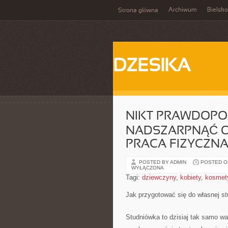
Archiwum
Bielsko
Strona główna
DZESIKA
NIKT PRAWDOPOD
NADSZARPNĄĆ OP
PRACA FIZYCZNA
POSTED BY ADMIN
POSTED ON
WYŁĄCZONA
Tagi:
dziewczyny
,
kobiety
,
kosmet
Jak przygotować się do własnej s
Studniówka to dzisiaj tak samo wa