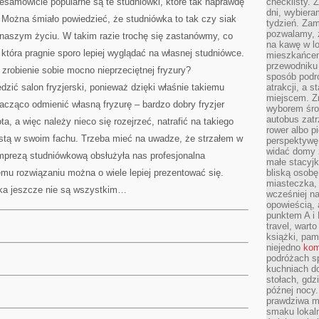
iesamowicie popularne są te studniówki, które tak naprawdę
checklisty. 
PRACA
FIZYCZNA
dni, wybier
JEST
. Można śmiało powiedzieć, że studniówka to tak czy siak
tydzień. Zam
pozwalamy, ż
naszym życiu. W takim razie trochę się zastanówmy, co
na kawę w lo
która pragnie sporo lepiej wyglądać na własnej studniówce.
mieszkańcem,
przewodniku 
zrobienie sobie mocno nieprzeciętnej fryzury?
sposób podr
dzić salon fryzjerski, ponieważ dzięki właśnie takiemu
atrakcji, a 
miejscem. Z
cząco odmienić własną fryzurę – bardzo dobry fryzjer
wyborem środ
autobus zat
a, a więc należy nieco się rozejrzeć, natrafić na takiego
rower albo p
ystą w swoim fachu. Trzeba mieć na uwadze, że strzałem w
perspektywę
widać domy 
 imprezą studniówkową obsłużyła nas profesjonalna
małe stacyjk
mu rozwiązaniu można o wiele lepiej prezentować się.
bliską osob
miasteczka,
zka jeszcze nie są wszystkim…
wcześniej na
opowieścią, 
punktem A i 
travel, warto
książki, pam
niejedno
kom
podróżach s
kuchniach d
stołach, gdz
późnej nocy.
prawdziwa ma
smaku lokal