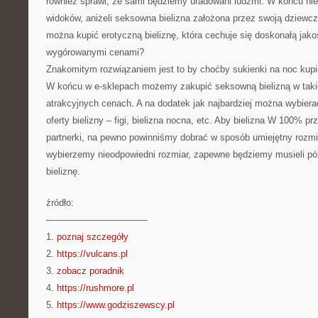
również sprawi, że sami będziemy uradowani ludźmi. W końcu nie
widoków, aniżeli seksowna bielizna założona przez swoją dziewcz
można kupić erotyczną bieliznę, która cechuje się doskonałą jako
wygórowanymi cenami?
Znakomitym rozwiązaniem jest to by choćby sukienki na noc kupi
W końcu w e-sklepach możemy zakupić seksowną bielizną w taki
atrakcyjnych cenach. A na dodatek jak najbardziej można wybiera
oferty bielizny – figi, bielizna nocna, etc. Aby bielizna W 100% p
partnerki, na pewno powinniśmy dobrać w sposób umiejętny rozmiar
wybierzemy nieodpowiedni rozmiar, zapewne będziemy musieli pó
bieliznę.
źródło:
———————————
1.
poznaj szczegóły
2.
https://vulcans.pl
3.
zobacz poradnik
4.
https://rushmore.pl
5.
https://www.godziszewscy.pl