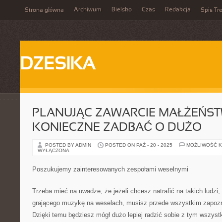
Archiwum
Bielsko
Czas
Redakcja
Strona główna
Spis Tre
DZESIKA
PLANUJĄC ZAWARCIE MAŁŻEŃSTW
KONIECZNE ZADBAĆ O DUŻO
POSTED BY ADMIN
POSTED ON PAŹ - 20 - 2025
MOŻLIWOŚĆ 
WYŁĄCZONA
Poszukujemy zainteresowanych zespołami weselnymi
Trzeba mieć na uwadze, że jeżeli chcesz natrafić na takich ludzi,
grającego muzykę na weselach, musisz przede wszystkim zapozn
Dzięki temu będziesz mógł dużo lepiej radzić sobie z tym wszyst