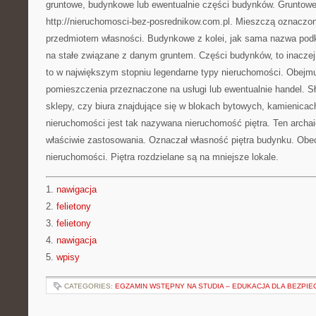
gruntowe, budynkowe lub ewentualnie części budynków. Gruntowe
http://nieruchomosci-bez-posrednikow.com.pl. Mieszczą oznaczo
przedmiotem własności. Budynkowe z kolei, jak sama nazwa podkre
na stałe związane z danym gruntem. Części budynków, to inaczej
to w największym stopniu legendarne typy nieruchomości. Obejmu
pomieszczenia przeznaczone na usługi lub ewentualnie handel. 
sklepy, czy biura znajdujące się w blokach bytowych, kamienicac
nieruchomości jest tak nazywana nieruchomość piętra. Ten archai
właściwie zastosowania. Oznaczał własność piętra budynku. Obec
nieruchomości. Piętra rozdzielane są na mniejsze lokale.
1.
nawigacja
2.
felietony
3.
felietony
4.
nawigacja
5.
wpisy
CATEGORIES:
EGZAMIN WSTĘPNY NA STUDIA – EDUKACJA DLA BEZPIE