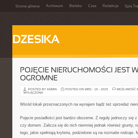
Archiwum
Bielsko
Czas
Redakcja
Strona główna
Spis Tre
DZESIKA
POJĘCIE NIERUCHOMOŚCI JEST W
OGROMNE
POSTED BY ADMIN
POSTED ON WRZ - 16 - 2025
MOŻLIWOŚĆ 
WYŁĄCZONA
Wśród lokali przeznaczonych na wynajem bądź też sprzedaż nier
Pojęcie posiadłości jest bardzo obszerne. Z reguły jednoczy się
czy domem. Zalicza się do nich niemniej jednak również grunty, 
tego, jakie spełniają kryteria, podzielone są na rozmaite rodzaje