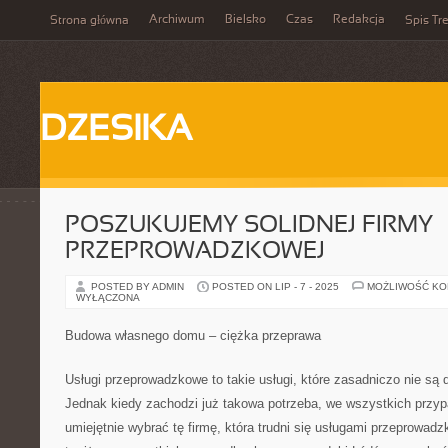
Archiwum
Bielsko
Czas
Redakcja
Strona główna
Spis Tre
DZESIKA
POSZUKUJEMY SOLIDNEJ FIRMY
PRZEPROWADZKOWEJ
POSTED BY ADMIN
POSTED ON LIP - 7 - 2025
MOŻLIWOŚĆ K
WYŁĄCZONA
Budowa własnego domu – ciężka przeprawa
Usługi przeprowadzkowe to takie usługi, które zasadniczo nie są
Jednak kiedy zachodzi już takowa potrzeba, we wszystkich przy
umiejętnie wybrać tę firmę, która trudni się usługami przeprowad