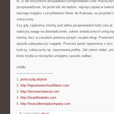
to, iż we wszystkich przypadkach przeprowadzki Łódź muszą być 
przeprowadzone, bo jeżeli tak nie będzie, najzwyczajniej w świeci
naszego majątku z przykładowo Gliwic do Krakowa, na przykład 
zniszczony.
Czy gdy zajdziemy choćby pod adres przeprowadzki-lodz.com.pl, 
należytą uwagę na doświadczenie, zakres świadczonych usług bąd
istotna, lecz w zasadzie powinna przejść na plan drugi. Powinni
sposób zabezpieczyć majątek. Przecież jeżeli zapomnimy o tym, 
kończy, zobaczymy np. zarysowaną pralkę. Jak zatem widać, prz
które trzeba w niezwykle umiejętny sposób zadbać.
źródło:
———————————
1.
przeczytaj artykuł
2.
http://lapuertaranchoutfitters.com
3.
http://lecomechanical.com
4.
http://lizardfreelotto.com
5.
http://louisvillemeadcompany.com
CATEGORIES:
ROLKI