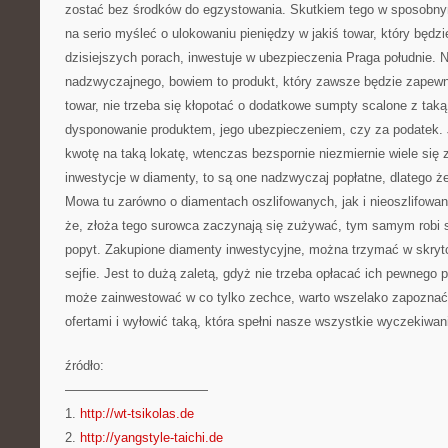
zostać bez środków do egzystowania. Skutkiem tego w sposobn
na serio myśleć o ulokowaniu pieniędzy w jakiś towar, który będzie 
dzisiejszych porach, inwestuje w ubezpieczenia Praga południe. 
nadzwyczajnego, bowiem to produkt, który zawsze będzie zapewnia
towar, nie trzeba się kłopotać o dodatkowe sumpty scalone z taką 
dysponowanie produktem, jego ubezpieczeniem, czy za podatek. J
kwotę na taką lokatę, wtenczas bezspornie niezmiernie wiele się z
inwestycje w diamenty, to są one nadzwyczaj popłatne, dlatego że 
Mowa tu zarówno o diamentach oszlifowanych, jak i nieoszlifowany
że, złoża tego surowca zaczynają się zużywać, tym samym robi s
popyt. Zakupione diamenty inwestycyjne, można trzymać w skrytc
sejfie. Jest to dużą zaletą, gdyż nie trzeba opłacać ich pewneg
może zainwestować w co tylko zechce, warto wszelako zapoznać
ofertami i wyłowić taką, która spełni nasze wszystkie wyczekiwan
źródło:
———————————
1.
http://wt-tsikolas.de
2.
http://yangstyle-taichi.de