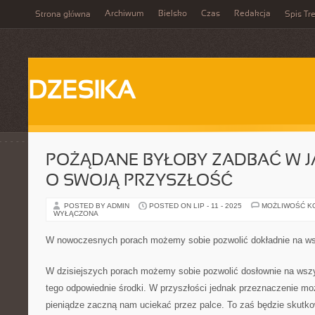
Archiwum
Bielsko
Czas
Redakcja
Strona główna
Spis Tre
DZESIKA
POŻĄDANE BYŁOBY ZADBAĆ W J
O SWOJĄ PRZYSZŁOŚĆ
POSTED BY ADMIN
POSTED ON LIP - 11 - 2025
MOŻLIWOŚĆ K
WYŁĄCZONA
W nowoczesnych porach możemy sobie pozwolić dokładnie na w
W dzisiejszych porach możemy sobie pozwolić dosłownie na wszy
tego odpowiednie środki. W przyszłości jednak przeznaczenie moż
pieniądze zaczną nam uciekać przez palce. To zaś będzie skutk