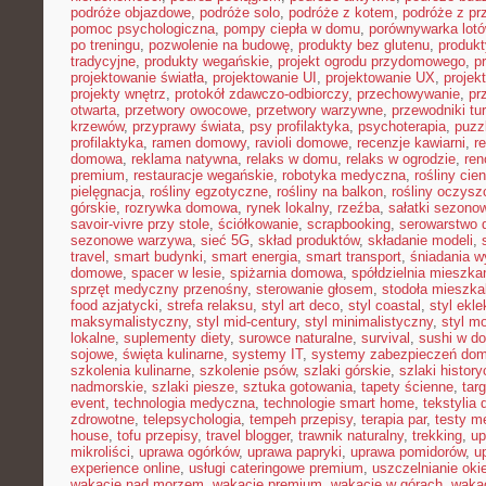
podróże objazdowe
,
podróże solo
,
podróże z kotem
,
podróże z pr
pomoc psychologiczna
,
pompy ciepła w domu
,
porównywarka lot
po treningu
,
pozwolenie na budowę
,
produkty bez glutenu
,
produkt
tradycyjne
,
produkty wegańskie
,
projekt ogrodu przydomowego
,
p
projektowanie światła
,
projektowanie UI
,
projektowanie UX
,
proje
projekty wnętrz
,
protokół zdawczo-odbiorczy
,
przechowywanie
,
pr
otwarta
,
przetwory owocowe
,
przetwory warzywne
,
przewodniki tu
krzewów
,
przyprawy świata
,
psy profilaktyka
,
psychoterapia
,
puzz
profilaktyka
,
ramen domowy
,
ravioli domowe
,
recenzje kawiarni
,
r
domowa
,
reklama natywna
,
relaks w domu
,
relaks w ogrodzie
,
ren
premium
,
restauracje wegańskie
,
robotyka medyczna
,
rośliny cie
pielęgnacja
,
rośliny egzotyczne
,
rośliny na balkon
,
rośliny oczysz
górskie
,
rozrywka domowa
,
rynek lokalny
,
rzeźba
,
sałatki sezono
savoir-vivre przy stole
,
ściółkowanie
,
scrapbooking
,
serowarstwo
sezonowe warzywa
,
sieć 5G
,
skład produktów
,
składanie modeli
,
travel
,
smart budynki
,
smart energia
,
smart transport
,
śniadania 
domowe
,
spacer w lesie
,
spiżarnia domowa
,
spółdzielnia mieszka
sprzęt medyczny przenośny
,
sterowanie głosem
,
stodoła mieszka
food azjatycki
,
strefa relaksu
,
styl art deco
,
styl coastal
,
styl ekl
maksymalistyczny
,
styl mid-century
,
styl minimalistyczny
,
styl m
lokalne
,
suplementy diety
,
surowce naturalne
,
survival
,
sushi w d
sojowe
,
święta kulinarne
,
systemy IT
,
systemy zabezpieczeń do
szkolenia kulinarne
,
szkolenie psów
,
szlaki górskie
,
szlaki histor
nadmorskie
,
szlaki piesze
,
sztuka gotowania
,
tapety ścienne
,
tar
event
,
technologia medyczna
,
technologie smart home
,
tekstylia
zdrowotne
,
telepsychologia
,
tempeh przepisy
,
terapia par
,
testy 
house
,
tofu przepisy
,
travel blogger
,
trawnik naturalny
,
trekking
,
up
mikroliści
,
uprawa ogórków
,
uprawa papryki
,
uprawa pomidorów
,
u
experience online
,
usługi cateringowe premium
,
uszczelnianie oki
wakacje nad morzem
,
wakacje premium
,
wakacje w górach
,
waka