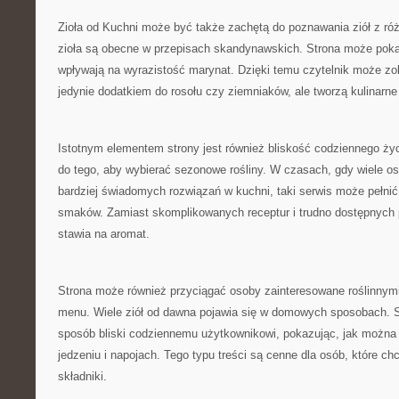
Zioła od Kuchni może być także zachętą do poznawania ziół z ró
zioła są obecne w przepisach skandynawskich. Strona może pokaz
wpływają na wyrazistość marynat. Dzięki temu czytelnik może zob
jedynie dodatkiem do rosołu czy ziemniaków, ale tworzą kulinarn
Istotnym elementem strony jest również bliskość codziennego ży
do tego, aby wybierać sezonowe rośliny. W czasach, gdy wiele o
bardziej świadomych rozwiązań w kuchni, taki serwis może pełnić 
smaków. Zamiast skomplikowanych receptur i trudno dostępnych 
stawia na aromat.
Strona może również przyciągać osoby zainteresowane roślinnym
menu. Wiele ziół od dawna pojawia się w domowych sposobach. 
sposób bliski codziennemu użytkownikowi, pokazując, jak można
jedzeniu i napojach. Tego typu treści są cenne dla osób, które c
składniki.