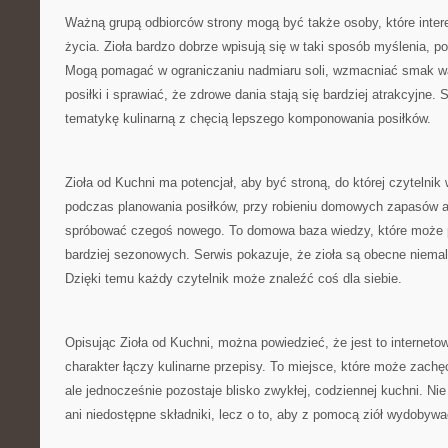
Ważną grupą odbiorców strony mogą być także osoby, które inter
życia. Zioła bardzo dobrze wpisują się w taki sposób myślenia, 
Mogą pomagać w ograniczaniu nadmiaru soli, wzmacniać smak wa
posiłki i sprawiać, że zdrowe dania stają się bardziej atrakcyjne.
tematykę kulinarną z chęcią lepszego komponowania posiłków.
Zioła od Kuchni ma potencjał, aby być stroną, do której czytelni
podczas planowania posiłków, przy robieniu domowych zapasów a
spróbować czegoś nowego. To domowa baza wiedzy, które może 
bardziej sezonowych. Serwis pokazuje, że zioła są obecne niema
Dzięki temu każdy czytelnik może znaleźć coś dla siebie.
Opisując Zioła od Kuchni, można powiedzieć, że jest to internetow
charakter łączy kulinarne przepisy. To miejsce, które może zac
ale jednocześnie pozostaje blisko zwykłej, codziennej kuchni. Nie 
ani niedostępne składniki, lecz o to, aby z pomocą ziół wydobyw