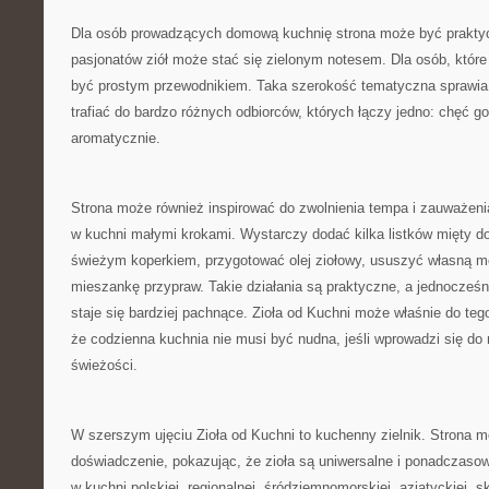
Dla osób prowadzących domową kuchnię strona może być prakty
pasjonatów ziół może stać się zielonym notesem. Dla osób, któr
być prostym przewodnikiem. Taka szerokość tematyczna sprawia
trafiać do bardzo różnych odbiorców, których łączy jedno: chęć go
aromatycznie.
Strona może również inspirować do zwolnienia tempa i zauważeni
w kuchni małymi krokami. Wystarczy dodać kilka listków mięty d
świeżym koperkiem, przygotować olej ziołowy, ususzyć własną m
mieszankę przypraw. Takie działania są praktyczne, a jednocześni
staje się bardziej pachnące. Zioła od Kuchni może właśnie do te
że codzienna kuchnia nie musi być nudna, jeśli wprowadzi się do n
świeżości.
W szerszym ujęciu Zioła od Kuchni to kuchenny zielnik. Strona
doświadczenie, pokazując, że zioła są uniwersalne i ponadczas
w kuchni polskiej, regionalnej, śródziemnomorskiej, azjatyckiej, 