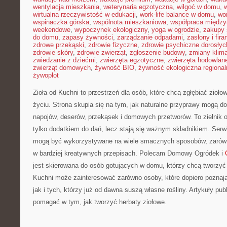
wentylacja mieszkania
,
weterynaria egzotyczna
,
wilgoć w domu
,
w
wirtualna rzeczywistość w edukacji
,
work-life balance w domu
,
wo
wspinaczka górska
,
wspólnota mieszkaniowa
,
współpraca międz
weekendowe
,
wypoczynek ekologiczny
,
yoga w ogrodzie
,
zakupy 
do domu
,
zapasy żywności
,
zarządzanie odpadami
,
zasłony i fira
zdrowe przekąski
,
zdrowie fizyczne
,
zdrowie psychiczne dorosłyc
zdrowie skóry
,
zdrowie zwierząt
,
zgłoszenie budowy
,
zmiany klim
zwiedzanie z dziećmi
,
zwierzęta egzotyczne
,
zwierzęta hodowlan
zwierząt domowych
,
żywność BIO
,
żywność ekologiczna regional
żywopłot
Zioła od Kuchni to przestrzeń dla osób, które chcą zgłębiać zio
życiu. Strona skupia się na tym, jak naturalne przyprawy mogą d
napojów, deserów, przekąsek i domowych przetworów. To zielnik on
tylko dodatkiem do dań, lecz stają się ważnym składnikiem. Serw
mogą być wykorzystywane na wiele smacznych sposobów, zarówno 
w bardziej kreatywnych przepisach. Polecam Domowy Ogródek i
jest skierowana do osób gotujących w domu, którzy chcą tworzyć
Kuchni może zainteresować zarówno osoby, które dopiero pozna
jak i tych, którzy już od dawna suszą własne rośliny. Artykuły pu
pomagać w tym, jak tworzyć herbaty ziołowe.