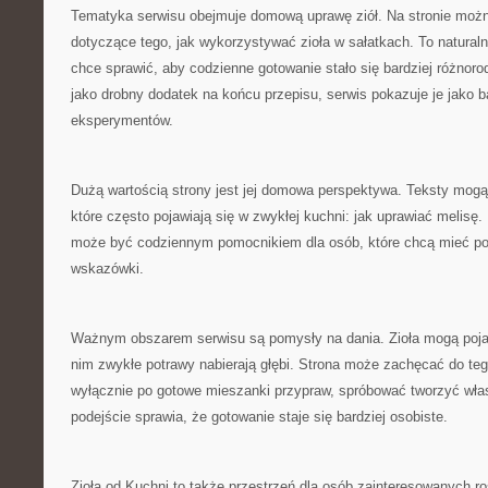
Tematyka serwisu obejmuje domową uprawę ziół. Na stronie możn
dotyczące tego, jak wykorzystywać zioła w sałatkach. To natural
chce sprawić, aby codzienne gotowanie stało się bardziej różnoro
jako drobny dodatek na końcu przepisu, serwis pokazuje je jako b
eksperymentów.
Dużą wartością strony jest jej domowa perspektywa. Teksty mogą
które często pojawiają się w zwykłej kuchni: jak uprawiać melisę.
może być codziennym pomocnikiem dla osób, które chcą mieć po
wskazówki.
Ważnym obszarem serwisu są pomysły na dania. Zioła mogą pojaw
nim zwykłe potrawy nabierają głębi. Strona może zachęcać do te
wyłącznie po gotowe mieszanki przypraw, spróbować tworzyć wł
podejście sprawia, że gotowanie staje się bardziej osobiste.
Zioła od Kuchni to także przestrzeń dla osób zainteresowanych ro