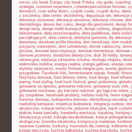
nocna
,
city break Europa
,
city break Polska
,
city guide
,
coaching 
strategie
,
customer experience
,
cyberbezpieczeństwo firmowe
,
cy
dorosłych
,
czas wolny dzieci
,
czujnik czadu
,
czujnik dymu
,
dania
z soczewicy
,
data center
,
decluttering
,
degustacja win
,
dekoracje 
dekoracje sezonowe
,
dekoracje wiosenne
,
dekoracje zimowe
,
dek
dermatologia
,
desery bez cukru
,
design dla gastronomii
,
design f
design lamp
,
design mebli biurowych
,
design roślinny
,
diagnostyka
lekkostrawna
,
dieta przeciwzapalna
,
dieta pudełkowa
,
dieta śródz
początkujących
,
dieta zwierząt
,
dietetyka sportowa
,
diy dekoracj
drewniane
,
docelowe profile klientów
,
dom letniskowy
,
dom moduł
przyjazny zwierzętom
,
dom szkieletowy
,
domek całoroczny
,
domow
pizzeria
,
domowe biuro inspiracje
,
domowe fermentacje
,
domowe 
domowe przetwory
,
doradztwo dietetyczne
,
druk 3d hobby
,
dywany
rekreacyjna
,
edukacja zdrowotna szkolna
,
ekologia miejska
,
ekolo
elektronika mobilna
,
energia cieplna
,
energia jądrowa
,
energia sol
etykiety spożywcze
,
eventy firmowe integracyjne
,
eventy gastron
przygodowe
,
Facebook Ads
,
fermentowane napoje
,
firewall
,
fitne
florystyka domowa
,
food delivery online
,
food design
,
food influen
pairing
,
food styling
,
food truck festival
,
garaż podziemny
,
globali
gotowanie na ognisku
,
gotowanie rodzinne
,
gotowanie sous vide
,
grillowanie sezonowe
,
gry karciane rodzinne
,
gry logiczne online
,
gry zespołowe
,
handmade produkty
,
herbata matcha
,
home stagin
hummus domowy
,
hydroponika domowa
,
identyfikacja wizualna
,
i
marketing kampanie
,
inspekcje budowlane
,
integracja outdoor
,
int
akustyczna
,
izolacje termiczne
,
jedzenie intuicyjne
,
kącik czyteln
ptaków
,
kawa specialty
,
kawalerka aranżacja
,
kayaking
,
kemping 
klimatyzacja smart
,
koktajle bezalkoholowe
,
kolacje jednogarnko
ekologiczne
,
komórka lokatorska
,
kompozycje kwiatowe
,
konferen
naukowe żywienie
,
konkursy
,
kosmetyki dla zwierząt
,
kotłownia 
księga wieczysta
,
kuchnia bałkańska
,
kuchnia brazylijska
,
kuchn