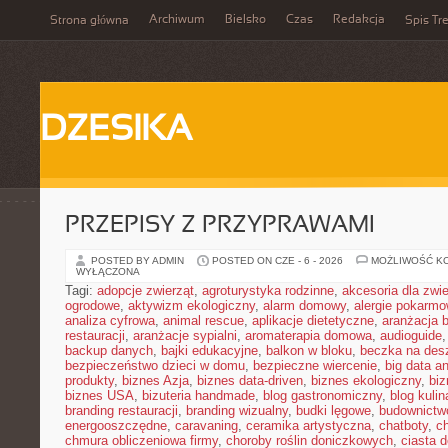
Archiwum
Bielsko
Czas
Redakcja
Strona główna
Spis Tre
DZESIKA
PRZEPISY Z PRZYPRAWAMI
POSTED BY ADMIN
POSTED ON CZE - 6 - 2026
MOŻLIWOŚĆ K
WYŁĄCZONA
Tagi:
adopcje zwierząt
,
agroturystyka rodzinne
,
akcesoria dla zw
ogrodowe
,
aktywizm ekologiczny
,
alarm domowy
,
alergie pokarm
analiza cyfrowa
,
animal rescue
,
aplikacje dietetyczne
,
aranżacja 
restauracji
,
aranżacje sypialni
,
aromaterapia domowa
,
audioguide
backup danych
,
bajki edukacyjne
,
balkon w bloku
,
beczka na de
bezpieczeństwo dzieci w domu
,
bezpieczne wiercenie
,
big data an
produkty
,
biznes Azja
,
biznes data-driven
,
biznes ekologiczny
,
bi
biznes USA
,
bizuteria handmade
,
blog gastronomiczny
,
blog kulin
branding restauracji
,
branding wizualny
,
budki lęgowe
,
budownictw
energooszczędne
,
caravaning
,
ceramika artystyczna
,
chatboty
,
ch
chmura obliczeniowa firmy
,
choroby roślin doniczkowych
,
ciasta 