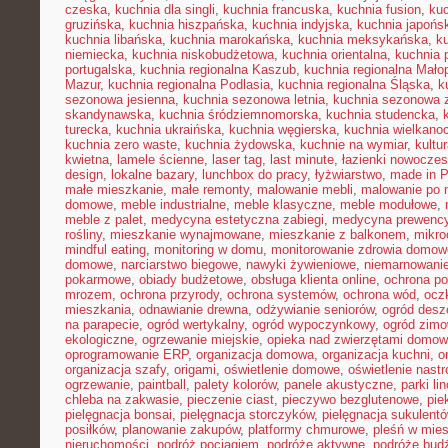
czeska
,
kuchnia dla singli
,
kuchnia francuska
,
kuchnia fusion
,
kuc
gruzińska
,
kuchnia hiszpańska
,
kuchnia indyjska
,
kuchnia japońs
kuchnia libańska
,
kuchnia marokańska
,
kuchnia meksykańska
,
k
niemiecka
,
kuchnia niskobudżetowa
,
kuchnia orientalna
,
kuchnia 
portugalska
,
kuchnia regionalna Kaszub
,
kuchnia regionalna Małop
Mazur
,
kuchnia regionalna Podlasia
,
kuchnia regionalna Śląska
,
k
sezonowa jesienna
,
kuchnia sezonowa letnia
,
kuchnia sezonowa 
skandynawska
,
kuchnia śródziemnomorska
,
kuchnia studencka
,
turecka
,
kuchnia ukraińska
,
kuchnia węgierska
,
kuchnia wielkano
kuchnia zero waste
,
kuchnia żydowska
,
kuchnie na wymiar
,
kultu
kwietna
,
lamele ścienne
,
laser tag
,
last minute
,
łazienki nowocze
design
,
lokalne bazary
,
lunchbox do pracy
,
łyżwiarstwo
,
made in P
małe mieszkanie
,
małe remonty
,
malowanie mebli
,
malowanie po 
domowe
,
meble industrialne
,
meble klasyczne
,
meble modułowe
,
meble z palet
,
medycyna estetyczna zabiegi
,
medycyna prewency
rośliny
,
mieszkanie wynajmowane
,
mieszkanie z balkonem
,
mikro
mindful eating
,
monitoring w domu
,
monitorowanie zdrowia domow
domowe
,
narciarstwo biegowe
,
nawyki żywieniowe
,
niemarnowanie
pokarmowe
,
obiady budżetowe
,
obsługa klienta online
,
ochrona po
mrozem
,
ochrona przyrody
,
ochrona systemów
,
ochrona wód
,
ocz
mieszkania
,
odnawianie drewna
,
odżywianie seniorów
,
ogród des
na parapecie
,
ogród wertykalny
,
ogród wypoczynkowy
,
ogród zim
ekologiczne
,
ogrzewanie miejskie
,
opieka nad zwierzętami domo
oprogramowanie ERP
,
organizacja domowa
,
organizacja kuchni
,
o
organizacja szafy
,
origami
,
oświetlenie domowe
,
oświetlenie nast
ogrzewanie
,
paintball
,
palety kolorów
,
panele akustyczne
,
parki li
chleba na zakwasie
,
pieczenie ciast
,
pieczywo bezglutenowe
,
pie
pielęgnacja bonsai
,
pielęgnacja storczyków
,
pielęgnacja sukulent
posiłków
,
planowanie zakupów
,
platformy chmurowe
,
pleśń w mie
nieruchomości
,
podróż pociągiem
,
podróże aktywne
,
podróże bud