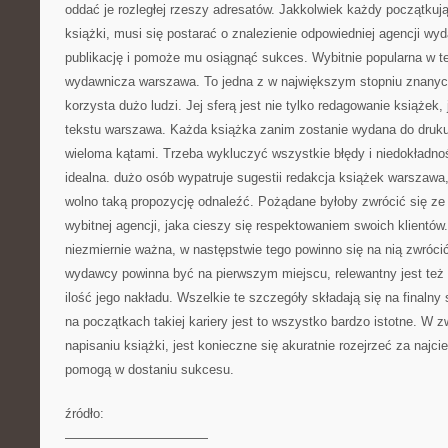
oddać je rozległej rzeszy adresatów. Jakkolwiek każdy początkuj
książki, musi się postarać o znalezienie odpowiedniej agencji wy
publikację i pomoże mu osiągnąć sukces. Wybitnie popularna w tej
wydawnicza warszawa. To jedna z w największym stopniu znanych 
korzysta dużo ludzi. Jej sferą jest nie tylko redagowanie książek,
tekstu warszawa. Każda książka zanim zostanie wydana do druk
wieloma kątami. Trzeba wykluczyć wszystkie błędy i niedokładnoś
idealna. dużo osób wypatruje sugestii redakcja książek warszaw
wolno taką propozycję odnaleźć. Pożądane byłoby zwrócić się ze 
wybitnej agencji, jaka cieszy się respektowaniem swoich klientów.
niezmiernie ważna, w następstwie tego powinno się na nią zwróc
wydawcy powinna być na pierwszym miejscu, relewantny jest też t
ilość jego nakładu. Wszelkie te szczegóły składają się na finaln
na początkach takiej kariery jest to wszystko bardzo istotne. W 
napisaniu książki, jest konieczne się akuratnie rozejrzeć za najc
pomogą w dostaniu sukcesu.
źródło:
———————————