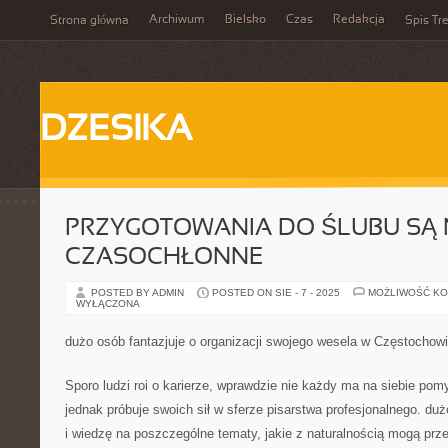
Archiwum
Bielsko
Czas
Redakcja
Strona główna
Spis Tre
DZESIKA
PRZYGOTOWANIA DO ŚLUBU SĄ 
CZASOCHŁONNE
POSTED BY ADMIN
POSTED ON SIE - 7 - 2025
MOŻLIWOŚĆ K
WYŁĄCZONA
dużo osób fantazjuje o organizacji swojego wesela w Częstochow
Sporo ludzi roi o karierze, wprawdzie nie każdy ma na siebie pomy
jednak próbuje swoich sił w sferze pisarstwa profesjonalnego. duż
i wiedzę na poszczególne tematy, jakie z naturalnością mogą prze