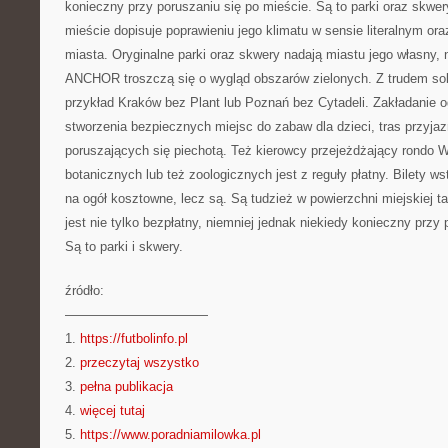
konieczny przy poruszaniu się po mieście. Są to parki oraz skwe
mieście dopisuje poprawieniu jego klimatu w sensie literalnym or
miasta. Oryginalne parki oraz skwery nadają miastu jego własny, n
ANCHOR troszczą się o wygląd obszarów zielonych. Z trudem so
przykład Kraków bez Plant lub Poznań bez Cytadeli. Zakładanie 
stworzenia bezpiecznych miejsc do zabaw dla dzieci, tras przyjaz
poruszających się piechotą. Też kierowcy przejeżdżający rondo 
botanicznych lub też zoologicznych jest z reguły płatny. Bilety w
na ogół kosztowne, lecz są. Są tudzież w powierzchni miejskiej ta
jest nie tylko bezpłatny, niemniej jednak niekiedy konieczny przy
Są to parki i skwery.
źródło:
———————————
1.
https://futbolinfo.pl
2.
przeczytaj wszystko
3.
pełna publikacja
4.
więcej tutaj
5.
https://www.poradniamilowka.pl