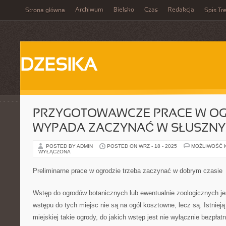
Archiwum
Bielsko
Czas
Redakcja
Strona główna
Spis Tre
DZESIKA
PRZYGOTOWAWCZE PRACE W OG
WYPADA ZACZYNAĆ W SŁUSZNY
POSTED BY ADMIN
POSTED ON WRZ - 18 - 2025
MOŻLIWOŚĆ 
WYŁĄCZONA
Preliminarne prace w ogrodzie trzeba zaczynać w dobrym czasie
Wstęp do ogrodów botanicznych lub ewentualnie zoologicznych jest
wstępu do tych miejsc nie są na ogół kosztowne, lecz są. Istnieją
miejskiej takie ogrody, do jakich wstęp jest nie wyłącznie bezpłat