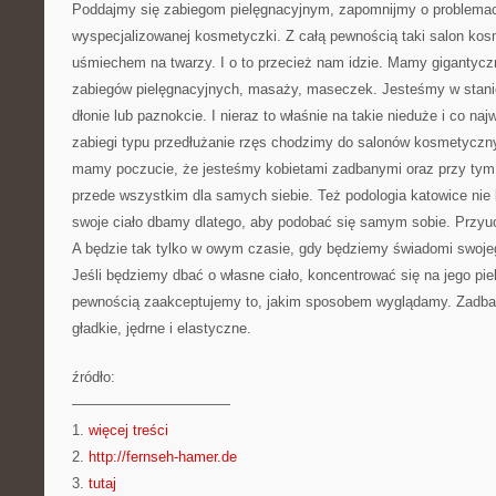
Poddajmy się zabiegom pielęgnacyjnym, zapomnijmy o problemac
wyspecjalizowanej kosmetyczki. Z całą pewnością taki salon ko
uśmiechem na twarzy. I o to przecież nam idzie. Mamy gigantycz
zabiegów pielęgnacyjnych, masaży, maseczek. Jesteśmy w stanie
dłonie lub paznokcie. I nieraz to właśnie na takie nieduże i co na
zabiegi typu przedłużanie rzęs chodzimy do salonów kosmetyczny
mamy poczucie, że jesteśmy kobietami zadbanymi oraz przy tym 
przede wszystkim dla samych siebie. Też podologia katowice nie 
swoje ciało dbamy dlatego, aby podobać się samym sobie. Przyu
A będzie tak tylko w owym czasie, gdy będziemy świadomi swojego
Jeśli będziemy dbać o własne ciało, koncentrować się na jego pie
pewnością zaakceptujemy to, jakim sposobem wyglądamy. Zadban
gładkie, jędrne i elastyczne.
źródło:
———————————
1.
więcej treści
2.
http://fernseh-hamer.de
3.
tutaj