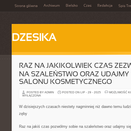
Archiwum
Bielsko
Czas
Redakcja
Strona główna
Spis Tre
DZESIKA
RAZ NA JAKIKOLWIEK CZAS ZEZ
NA SZALEŃSTWO ORAZ UDAJMY 
SALONU KOSMETYCZNEGO
POSTED BY ADMIN
POSTED ON LIP - 29 - 2025
MOŻLIWOŚĆ 
WYŁĄCZONA
W dzisiejszych czasach niestety nagminniej niż dawno temu ludzi
zęby
Raz na jakiś czas pozwólmy sobie na szaleństwo oraz udajmy si