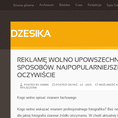
Archiwum
Bielsko
Czas
Redakcja
Strona główna
Spis Tre
DZESIKA
REKLAMĘ WOLNO UPOWSZECHN
SPOSOBÓW. NAJPOPULARNIEJSZ
OCZYWIŚCIE
POSTED BY ADMIN
POSTED ON PAŹ - 14 - 2025
MOŻLIWOŚĆ 
WYŁĄCZONA
Kogo wolno opisać mianem fachowego
Kogo wolno wskazać mianem profesjonalnego fotografika? Bez neg
dla jakiej fotografia stanowi źródło utrzymania. W chwili aktualnej t