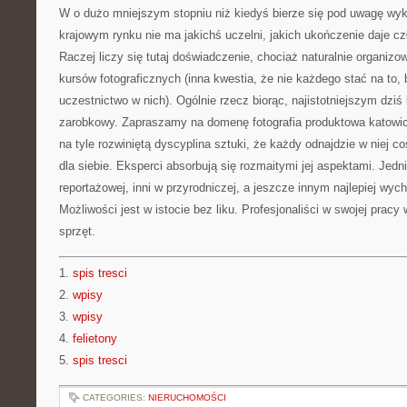
W o dużo mniejszym stopniu niż kiedyś bierze się pod uwagę wyks
krajowym rynku nie ma jakichś uczelni, jakich ukończenie daje c
Raczej liczy się tutaj doświadczenie, chociaż naturalnie organiz
kursów fotograficznych (inna kwestia, że nie każdego stać na to,
uczestnictwo w nich). Ogólnie rzecz biorąc, najistotniejszym dziś 
zarobkowy. Zapraszamy na domenę fotografia produktowa katowice.
na tyle rozwiniętą dyscyplina sztuki, że każdy odnajdzie w niej co
dla siebie. Eksperci absorbują się rozmaitymi jej aspektami. Jedni 
reportażowej, inni w przyrodniczej, a jeszcze innym najlepiej wych
Możliwości jest w istocie bez liku. Profesjonaliści w swojej pracy
sprzęt.
1.
spis tresci
2.
wpisy
3.
wpisy
4.
felietony
5.
spis tresci
CATEGORIES:
NIERUCHOMOŚCI