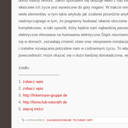
domu robimy remont. Jakim sposobem się okazuje wielu z nas kie
właściwie ich życie jest wywrócone do góry nogami. W trakcie rem
wiele elementów, w tym takie artykuły jak szalenie przeróżne arty
nadzwyczajnego w tym, że pragniemy budować własne otoczenie 
kompleksowo, w taki sposób, który będzie nam najbardziej pasował
elektryczne oferowane na hurtowania elektryczna Śląsk niezmier
się w domach, zezwalają zmienić stare oraz niesprawne instalacje
i rzetelne rozwiązania potrzebne nam w codziennym życiu. To wła
powszedniość może okazać się o dużo bardziej doświadczona, wy
źródło:
———————————
1.
zobacz wpis
2.
zobacz wpis
3.
http://lintermann-gruppe.de
4.
http://lionsclub-roesrath.de
5.
więcej treści
CATEGORIES:
ZAAWANSOWANE TECHNIKI GRY