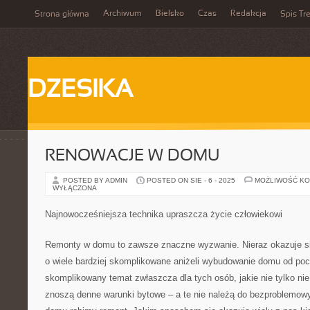
Archiwum
Bielsko
Czas
Redakcja
Strona główna
Spis Tre
DZESIKA
RENOWACJE W DOMU
POSTED BY ADMIN
POSTED ON SIE - 6 - 2025
MOŻLIWOŚĆ K
WYŁĄCZONA
Najnowocześniejsza technika upraszcza życie człowiekowi
Remonty w domu to zawsze znaczne wyzwanie. Nieraz okazuje się
o wiele bardziej skomplikowane aniżeli wybudowanie domu od poc
skomplikowany temat zwłaszcza dla tych osób, jakie nie tylko nie
znoszą denne warunki bytowe – a te nie należą do bezproblemowy