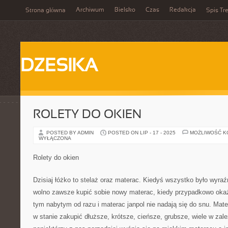
Archiwum
Bielsko
Czas
Redakcja
Strona główna
Spis Tre
DZESIKA
ROLETY DO OKIEN
POSTED BY ADMIN
POSTED ON LIP - 17 - 2025
MOŻLIWOŚĆ 
WYŁĄCZONA
Rolety do okien
Dzisiaj łóżko to stelaż oraz materac. Kiedyś wszystko było wyraźn
wolno zawsze kupić sobie nowy materac, kiedy przypadkowo okaże 
tym nabytym od razu i materac janpol nie nadają się do snu. Mat
w stanie zakupić dłuższe, krótsze, cieńsze, grubsze, wiele w za