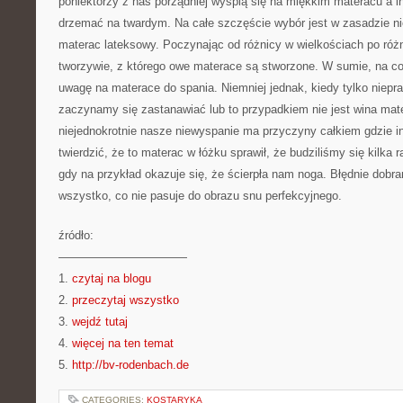
poniektórzy z nas porządniej wyśpią się na miękkim materacu a 
drzemać na twardym. Na całe szczęście wybór jest w zasadzie ni
materac lateksowy. Poczynając od różnicy w wielkościach po różn
tworzywie, z którego owe materace są stworzone. W sumie, na c
uwagę na materace do spania. Niemniej jednak, kiedy tylko niepr
zaczynamy się zastanawiać lub to przypadkiem nie jest wina ma
niejednokrotnie nasze niewyspanie ma przyczyny całkiem gdzie ind
twierdzić, że to materac w łóżku sprawił, że budziliśmy się kilka 
gdy na przykład okazuje się, że ścierpła nam noga. Błędnie dob
wszystko, co nie pasuje do obrazu snu perfekcyjnego.
źródło:
———————————
1.
czytaj na blogu
2.
przeczytaj wszystko
3.
wejdź tutaj
4.
więcej na ten temat
5.
http://bv-rodenbach.de
CATEGORIES:
KOSTARYKA