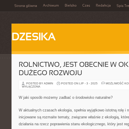
Archiwum
Bielsko
Czas
Redakcja
Strona główna
Spis Tre
DZESIKA
ROLNICTWO, JEST OBECNIE W OK
DUŻEGO ROZWOJU
POSTED BY ADMIN
POSTED ON LIP - 3 - 2025
MOŻLIWOŚĆ K
WYŁĄCZONA
W jaki sposób możemy zadbać o środowisko naturalne?
W aktualnych czasach ekologia, spełnia wyjątkowo istotną rolę i
inicjowane są rozmaite tematy, związane właśnie z ekologią, któr
działania na rzecz poprawienia stanu ekologicznego, który jest re