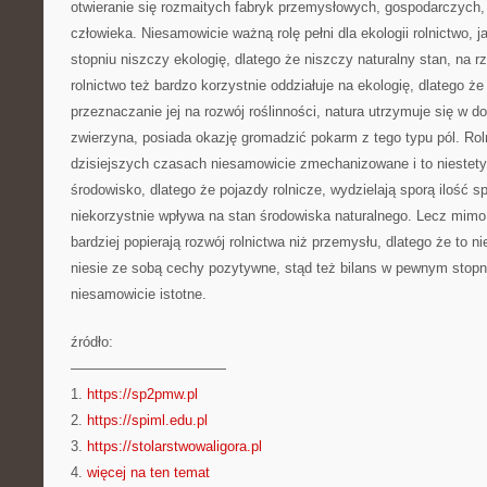
otwieranie się rozmaitych fabryk przemysłowych, gospodarczych, 
człowieka. Niesamowicie ważną rolę pełni dla ekologii rolnictwo, 
stopniu niszczy ekologię, dlatego że niszczy naturalny stan, na r
rolnictwo też bardzo korzystnie oddziałuje na ekologię, dlatego że
przeznaczanie jej na rozwój roślinności, natura utrzymuje się w do
zwierzyna, posiada okazję gromadzić pokarm z tego typu pól. Rol
dzisiejszych czasach niesamowicie zmechanizowane i to niestety
środowisko, dlatego że pojazdy rolnicze, wydzielają sporą ilość sp
niekorzystnie wpływa na stan środowiska naturalnego. Lecz mimo
bardziej popierają rozwój rolnictwa niż przemysłu, dlatego że to n
niesie ze sobą cechy pozytywne, stąd też bilans w pewnym stopni
niesamowicie istotne.
źródło:
———————————
1.
https://sp2pmw.pl
2.
https://spiml.edu.pl
3.
https://stolarstwowaligora.pl
4.
więcej na ten temat