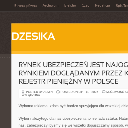
Archiwum
Bielsko
Czas
Redakcja
Strona główna
Spis Tre
DZESIKA
RYNEK UBEZPIECZEŃ JEST NAJO
RYNKIEM DOGLĄDANYM PRZEZ 
REJESTR PIENIĘŻNY W POLSCE
POSTED BY ADMIN
POSTED ON LIP - 11 - 2025
MOŻLIWOŚĆ K
WYŁĄCZONA
Wyborna reklama, zdoła być bardzo sprzyjająca dla wszelkiej dzia
Wybór należytego dla nas ubezpieczenia to nie lada sztuka. Natur
nas, zabezpieczylibyśmy się we wszelki dopuszczalny sposób, w