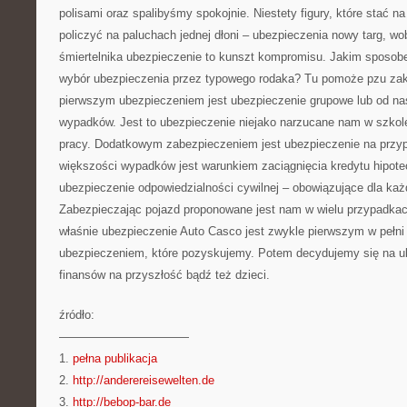
polisami oraz spalibyśmy spokojnie. Niestety figury, które stać na
policzyć na paluchach jednej dłoni – ubezpieczenia nowy targ, wo
śmiertelnika ubezpieczenie to kunszt kompromisu. Jakim sposo
wybór ubezpieczenia przez typowego rodaka? Tu pomoże pzu zak
pierwszym ubezpieczeniem jest ubezpieczenie grupowe lub od na
wypadków. Jest to ubezpieczenie niejako narzucane nam w szkole
pracy. Dodatkowym zabezpieczeniem jest ubezpieczenie na przyp
większości wypadków jest warunkiem zaciągnięcia kredytu hipot
ubezpieczenie odpowiedzialności cywilnej – obowiązujące dla ka
Zabezpieczając pojazd proponowane jest nam w wielu przypadkach
właśnie ubezpieczenie Auto Casco jest zwykle pierwszym w pełn
ubezpieczeniem, które pozyskujemy. Potem decydujemy się na u
finansów na przyszłość bądź też dzieci.
źródło:
———————————
1.
pełna publikacja
2.
http://anderereisewelten.de
3.
http://bebop-bar.de