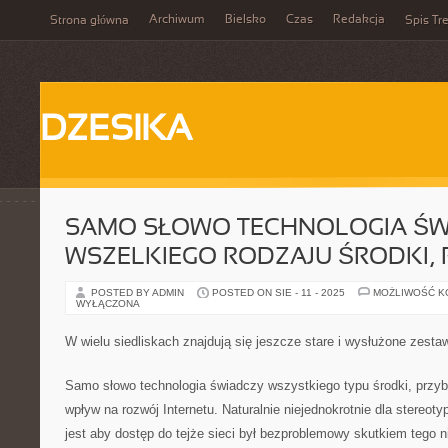
Archiwum
Bielsko
Czas
Redakcja
Strona główna
Spis Tre
DZESIKA
SAMO SŁOWO TECHNOLOGIA ŚW
WSZELKIEGO RODZAJU ŚRODKI,
POSTED BY ADMIN
POSTED ON SIE - 11 - 2025
MOŻLIWOŚĆ 
WYŁĄCZONA
W wielu siedliskach znajdują się jeszcze stare i wysłużone zest
Samo słowo technologia świadczy wszystkiego typu środki, przybo
wpływ na rozwój Internetu. Naturalnie niejednokrotnie dla stereoty
jest aby dostęp do tejże sieci był bezproblemowy skutkiem tego ni