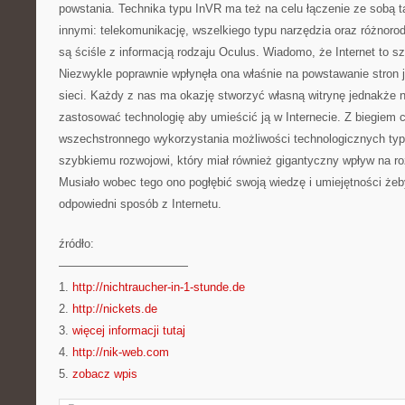
powstania. Technika typu InVR ma też na celu łączenie ze sobą 
innymi: telekomunikację, wszelkiego typu narzędzia oraz różnorod
są ściśle z informacją rodzaju Oculus. Wiadomo, że Internet to sz
Niezwykle poprawnie wpłynęła ona właśnie na powstawanie stron 
sieci. Każdy z nas ma okazję stworzyć własną witrynę jednakże n
zastosować technologię aby umieścić ją w Internecie. Z biegiem 
wszechstronnego wykorzystania możliwości technologicznych typ
szybkiemu rozwojowi, który miał również gigantyczny wpływ na r
Musiało wobec tego ono pogłębić swoją wiedzę i umiejętności że
odpowiedni sposób z Internetu.
źródło:
———————————
1.
http://nichtraucher-in-1-stunde.de
2.
http://nickets.de
3.
więcej informacji tutaj
4.
http://nik-web.com
5.
zobacz wpis