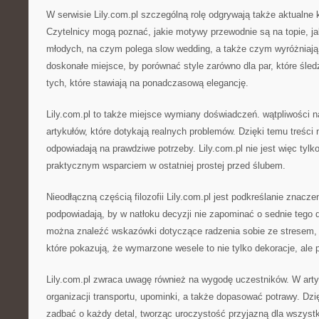
W serwisie Lily.com.pl szczególną rolę odgrywają także aktualne 
Czytelnicy mogą poznać, jakie motywy przewodnie są na topie, jak
młodych, na czym polega slow wedding, a także czym wyróżniają
doskonałe miejsce, by porównać style zarówno dla par, które śledz
tych, które stawiają na ponadczasową elegancję.
Lily.com.pl to także miejsce wymiany doświadczeń. wątpliwości n
artykułów, które dotykają realnych problemów. Dzięki temu treści n
odpowiadają na prawdziwe potrzeby. Lily.com.pl nie jest więc tylko 
praktycznym wsparciem w ostatniej prostej przed ślubem.
Nieodłączną częścią filozofii Lily.com.pl jest podkreślanie znaczen
podpowiadają, by w natłoku decyzji nie zapominać o sednie tego d
można znaleźć wskazówki dotyczące radzenia sobie ze stresem, 
które pokazują, że wymarzone wesele to nie tylko dekoracje, ale
Lily.com.pl zwraca uwagę również na wygodę uczestników. W arty
organizacji transportu, upominki, a także dopasować potrawy. D
zadbać o każdy detal, tworząc uroczystość przyjazną dla wszyst