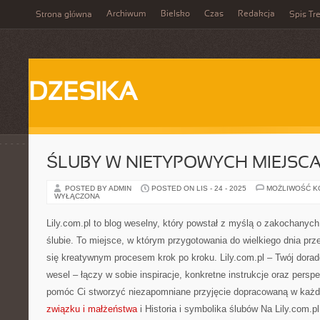
Archiwum
Bielsko
Czas
Redakcja
Strona główna
Spis Tre
DZESIKA
ŚLUBY W NIETYPOWYCH MIEJSC
POSTED BY ADMIN
POSTED ON LIS - 24 - 2025
MOŻLIWOŚĆ 
WYŁĄCZONA
Lily.com.pl to blog weselny, który powstał z myślą o zakochanyc
ślubie. To miejsce, w którym przygotowania do wielkiego dnia prze
się kreatywnym procesem krok po kroku. Lily.com.pl – Twój dorad
wesel – łączy w sobie inspiracje, konkretne instrukcje oraz pers
pomóc Ci stworzyć niezapomniane przyjęcie dopracowaną w każ
związku i małżeństwa
i Historia i symbolika ślubów Na Lily.com.