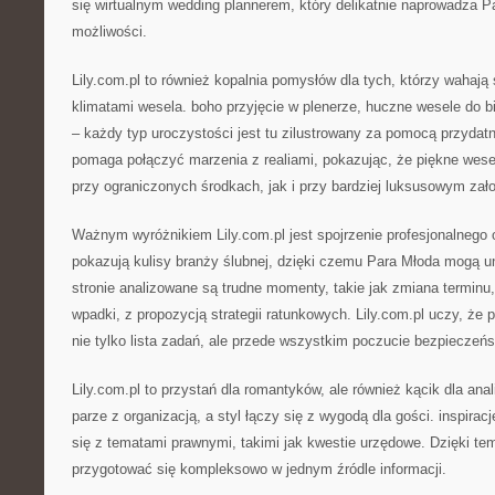
się wirtualnym wedding plannerem, który delikatnie naprowadza Pa
możliwości.
Lily.com.pl to również kopalnia pomysłów dla tych, którzy wahają
klimatami wesela. boho przyjęcie w plenerze, huczne wesele do bi
– każdy typ uroczystości jest tu zilustrowany za pomocą przydat
pomaga połączyć marzenia z realiami, pokazując, że piękne wese
przy ograniczonych środkach, jak i przy bardziej luksusowym zał
Ważnym wyróżnikiem Lily.com.pl jest spojrzenie profesjonalnego o
pokazują kulisy branży ślubnej, dzięki czemu Para Młoda mogą 
stronie analizowane są trudne momenty, takie jak zmiana terminu,
wpadki, z propozycją strategii ratunkowych. Lily.com.pl uczy, że 
nie tylko lista zadań, ale przede wszystkim poczucie bezpieczeń
Lily.com.pl to przystań dla romantyków, ale również kącik dla anal
parze z organizacją, a styl łączy się z wygodą dla gości. inspirac
się z tematami prawnymi, takimi jak kwestie urzędowe. Dzięki t
przygotować się kompleksowo w jednym źródle informacji.