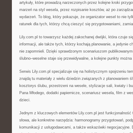
artykuły, które prowadzą narzeczonych przez kolejne kroki przy
marzeń na styl wesela, przez rozpisanie kosztów, aż po zarząd
wydarzeń. To blog, który pokazuje, że organizator wesel to nie ty
ratunek dla tych, którzy chcą cieszyć się przygotowaniami, zamia
Lily.com.pl to towarzysz każdej zakochanej dwójki, która czuje s
informacji, ale także tych, którzy kochają planowanie, a jedynie 
nie zapomnieli. Dzięki sprawdzonym scenariuszom publikowanym 
ślubno–weselne staje się przewidywalne, a kolejne punkty możn
Serwis Lily.com.pl specjalizuje się na holistycznym spojrzeniu t
znajdą tu materiały z wielu dziedzin związanych z planowaniem ś
kosztorys ślubu, przestrzeni na wesele, stylizacje sali, kwiaty i bu
Pana Młodego, dodatki papiernicze, scenariusz wesela, film z wes
dzieci.
Jednym z kluczowych elementów Lily.com.pl jest funkcjonalność tr
słowa, ale konkretne narzędzia: harmonogramy przygotowań, pod
komunikacji z usługodawcami, a także wskazówki negocjacyjne. Dz