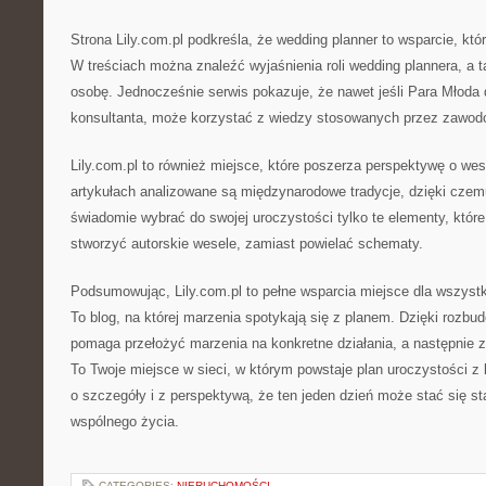
Strona Lily.com.pl podkreśla, że wedding planner to wsparcie, któr
W treściach można znaleźć wyjaśnienia roli wedding plannera, a 
osobę. Jednocześnie serwis pokazuje, że nawet jeśli Para Młoda 
konsultanta, może korzystać z wiedzy stosowanych przez zawo
Lily.com.pl to również miejsce, które poszerza perspektywę o we
artykułach analizowane są międzynarodowe tradycje, dzięki cze
świadomie wybrać do swojej uroczystości tylko te elementy, któr
stworzyć autorskie wesele, zamiast powielać schematy.
Podsumowując, Lily.com.pl to pełne wsparcia miejsce dla wszystk
To blog, na której marzenia spotykają się z planem. Dzięki rozbu
pomaga przełożyć marzenia na konkretne działania, a następnie z
To Twoje miejsce w sieci, w którym powstaje plan uroczystości z
o szczegóły i z perspektywą, że ten jeden dzień może stać się s
wspólnego życia.
CATEGORIES:
NIERUCHOMOŚCI