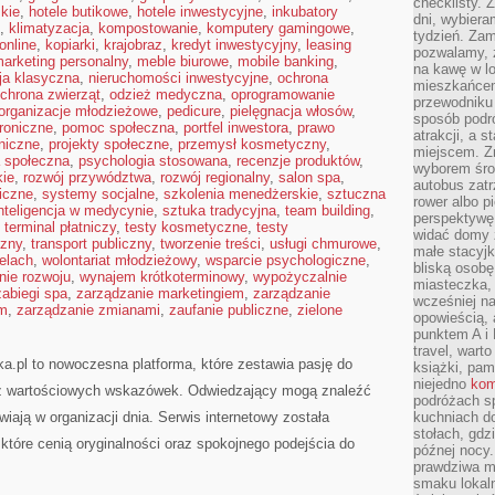
checklisty. 
kie
,
hotele butikowe
,
hotele inwestycyjne
,
inkubatory
dni, wybier
,
klimatyzacja
,
kompostowanie
,
komputery gamingowe
,
tydzień. Zam
online
,
kopiarki
,
krajobraz
,
kredyt inwestycyjny
,
leasing
pozwalamy, ż
arketing personalny
,
meble biurowe
,
mobile banking
,
na kawę w lo
ja klasyczna
,
nieruchomości inwestycyjne
,
ochrona
mieszkańcem,
chrona zwierząt
,
odzież medyczna
,
oprogramowanie
przewodniku 
organizacje młodzieżowe
,
pedicure
,
pielęgnacja włosów
,
sposób podr
troniczne
,
pomoc społeczna
,
portfel inwestora
,
prawo
atrakcji, a 
oniczne
,
projekty społeczne
,
przemysł kosmetyczny
,
miejscem. Z
a społeczna
,
psychologia stosowana
,
recenzje produktów
,
wyborem środ
kie
,
rozwój przywództwa
,
rozwój regionalny
,
salon spa
,
autobus zat
iczne
,
systemy socjalne
,
szkolenia menedżerskie
,
sztuczna
rower albo p
nteligencja w medycynie
,
sztuka tradycyjna
,
team building
,
perspektywę
,
terminal płatniczy
,
testy kosmetyczne
,
testy
widać domy 
czny
,
transport publiczny
,
tworzenie treści
,
usługi chmurowe
,
małe stacyjk
elach
,
wolontariat młodzieżowy
,
wsparcie psychologiczne
,
bliską osob
ie rozwoju
,
wynajem krótkoterminowy
,
wypożyczalnie
miasteczka,
zabiegi spa
,
zarządzanie marketingiem
,
zarządzanie
wcześniej na
em
,
zarządzanie zmianami
,
zaufanie publiczne
,
zielone
opowieścią, 
punktem A i 
travel, warto
a.pl to nowoczesna platforma, które zestawia pasję do
książki, pam
niejedno
kom
raz wartościowych wskazówek. Odwiedzający mogą znaleźć
podróżach s
twiają w organizacji dnia. Serwis internetowy została
kuchniach d
stołach, gdz
tóre cenią oryginalności oraz spokojnego podejścia do
późnej nocy.
prawdziwa ma
smaku lokal