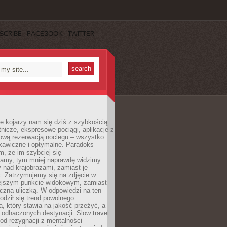
SCRIBE
FACEBOOK
TWITTER
e kojarzy nam się dziś z szybkością.
otnicze, ekspresowe pociągi, aplikacje z
ową rezerwacją noclegu – wszystko
kawiczne i optymalne. Paradoks
m, że im szybciej się
amy, tym mniej naprawdę widzimy.
 nad krajobrazami, zamiast je
. Zatrzymujemy się na zdjęcie w
iejszym punkcie widokowym, zamiast
czną uliczką. W odpowiedzi na ten
odził się trend powolnego
, który stawia na jakość przeżyć, a
ę odhaczonych destynacji. Slow travel
od rezygnacji z mentalności