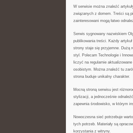
W serwisie można znaleźć artykuł
związanych z domem. Treści są p
zainteresowani mogą łatwo odnaleź
Serwis sygnowany nazwiskiem Olg
publikowania treści. Każdy artykuł
strony staje się przyjemne. Dużą 
styl. Polecam Technologie i Innow
liczyć na regularnie aktualizowan
osobistym. Można znaleźć tu zarów
strona buduje unikalny charakter.
Mocną stroną serwisu jest różnor
stylizacji, a jednocześnie odnale
zapewnia środowisko, w którym ins
Nowoczesna sieć potrzebuje wartoś
tych potrzeb. Materiały są oprac
korzystania z witryny.