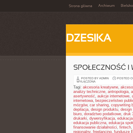
Archiwum
Bielsko
Strona główna
DZESIKA
SPOŁECZNOŚĆ I 
POSTED BY ADMIN
POSTED ON
WYŁĄCZONA
Tagi:
akcesoria kreatywne
,
akceso
analizy techniczne
,
antropologia
,
a
asertywność
,
aukcje internetowe
,
internetowa
,
bezpieczeństwo publi
mózgów
,
car sharing
,
copywriting 
depilacja
,
design produktu
,
design 
biuro
,
doradztwo podatkowe
,
druk
drukarki
,
dywersyfikacja
,
edukacja
edukacja publiczna
,
edukacja spo
finansowanie działalności
,
fintech
regionalny
,
freelancing
,
fundusze 