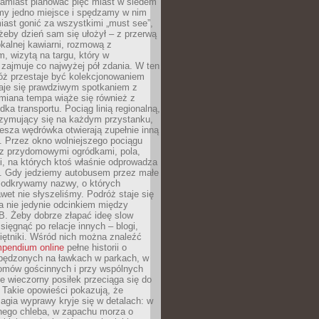
Zamiast planować pięć miast w siedem
amy jedno miejsce i spędzamy w nim
iast gonić za wszystkimi „must see”,
eby dzień sam się ułożył – z przerwą
kalnej kawiarni, rozmową z
 wizytą na targu, który w
zajmuje co najwyżej pół zdania. W ten
óż przestaje być kolekcjonowaniem
staje się prawdziwym spotkaniem z
miana tempa wiąże się również z
ka transportu. Pociąg linią regionalną,
rzymujący się na każdym przystanku,
iesza wędrówka otwierają zupełnie inną
. Przez okno wolniejszego pociągu
z przydomowymi ogródkami, pola,
i, na których ktoś właśnie odprowadza
ę. Gdy jedziemy autobusem przez małe
 odkrywamy nazwy, o których
wet nie słyszeliśmy. Podróż staje się
a nie jedynie odcinkiem między
B. Żeby dobrze złapać ideę slow
 sięgnąć po relacje innych – blogi,
iętniki. Wśród nich można znaleźć
pendium online
pełne historii o
pędzonych na ławkach w parkach, w
omów gościnnych i przy wspólnych
ie wieczorny posiłek przeciąga się do
 Takie opowieści pokazują, że
gia wyprawy kryje się w detalach: w
nego chleba, w zapachu morza o