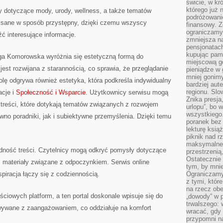
świcie, w kr
którego już 
y dotyczące mody, urody, wellness, a także tematów
podróżowani
isane w sposób przystępny, dzięki czemu wszyscy
finansowy. Z
ograniczamy 
ć interesujące informacje.
zmniejsza n
pensjonatach
kupując pami
a Komorowska wyróżnia się estetyczną formą do
miejscową g
 jest rozwijana z starannością, co sprawia, że przeglądanie
pieniądze w 
mniej gonimy
rolę odgrywa również estetyka, która podkreśla indywidualny
bardziej aut
regionu. Slo
acje i
Społeczność i Wsparcie
. Użytkownicy serwisu mogą
Znika presja
e treści, które dotykają tematów związanych z rozwojem
urlopu”, bo
wszystkiego
no poradniki, jak i subiektywne przemyślenia. Dzięki temu
poranek bez
lekturę ksią
piknik nad r
maksymalneg
odność treści. Czytelnicy mogą odkryć pomysły dotyczące
przestrzenią
Ostatecznie
źć materiały związane z odpoczynkiem. Serwis online
tym, by mni
piracja łączy się z codziennością.
Ograniczamy 
z tymi, któ
na rzecz obe
ciowych platform, a ten portal doskonale wpisuje się do
„dowody” w 
trwalszego: 
owywane z zaangażowaniem, co oddziałuje na komfort
wracać, gdy 
przypomni na