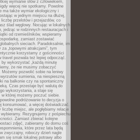
ótkiej wymianie słów z człowiekiem,
nigdy więcej nie spotkamy. Powolne
e ma także wymiar ekologiczny i
ostając w jednym miejscu na dłużej,
liczbę przelotów i przejazdów, co
asz ślad węglowy. Nocując w lokalnych
, jedząc w rodzinnych restauracjach i
ątki od rzemieślników, wspieramy
ospodarkę, zamiast zostawiać
globalnych sieciach. Paradoksalnie, im
 za „topowymi atrakcjami”, tym
entycznie korzystamy z gościnności
w travel pozwala też lepiej odpocząć.
, by wykorzystać „każdą minutę
 wiemy, że nie musimy zobaczyć
. Możemy pozwolić sobie na leniwy
 wyrzutów sumienia, na niespieszną
żki na balkonie czy na spontaniczny
zeką. Czas przestaje być walutą do
o wykorzystania, a staje się
, w której możemy poczuć siebie.
 powolne podróżowanie to decyzja o
ej konsumować, a więcej doświadczać.
liczbę miejsc, ale pogłębiamy relacje
re wybieramy. Rezygnujemy z pośpiechu
cności. Zamiast zbierać kolejne
postaci zdjęć, zabieramy do domu coś
wspomnienia, które przez lata będą
w zwyczajny, roboczy dzień nagle
m się smak lokalnej potrawy albo