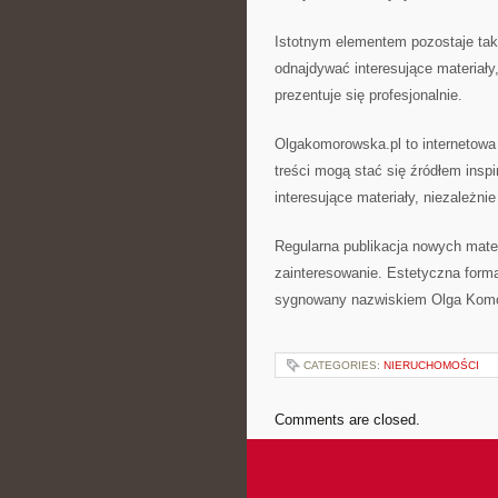
Istotnym elementem pozostaje tak
odnajdywać interesujące materiały
prezentuje się profesjonalnie.
Olgakomorowska.pl to internetowa 
treści mogą stać się źródłem inspi
interesujące materiały, niezależnie
Regularna publikacja nowych mater
zainteresowanie. Estetyczna forma
sygnowany nazwiskiem Olga Komo
CATEGORIES:
NIERUCHOMOŚCI
Comments are closed.