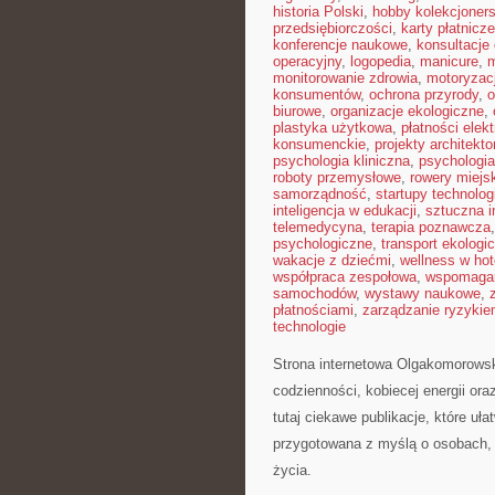
historia Polski
,
hobby kolekcjoners
przedsiębiorczości
,
karty płatnicze
konferencje naukowe
,
konsultacje 
operacyjny
,
logopedia
,
manicure
,
m
monitorowanie zdrowia
,
motoryzac
konsumentów
,
ochrona przyrody
,
o
biurowe
,
organizacje ekologiczne
,
plastyka użytkowa
,
płatności elek
konsumenckie
,
projekty architekt
psychologia kliniczna
,
psychologi
roboty przemysłowe
,
rowery miejs
samorządność
,
startupy technolog
inteligencja w edukacji
,
sztuczna i
telemedycyna
,
terapia poznawcza
psychologiczne
,
transport ekologi
wakacje z dziećmi
,
wellness w hot
współpraca zespołowa
,
wspomagan
samochodów
,
wystawy naukowe
,
płatnościami
,
zarządzanie ryzyki
technologie
Strona internetowa Olgakomorowsk
codzienności, kobiecej energii o
tutaj ciekawe publikacje, które uła
przygotowana z myślą o osobach, k
życia.