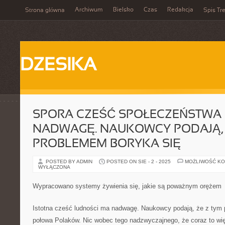
Archiwum
Bielsko
Czas
Redakcja
Strona główna
Spis Tre
DZESIKA
SPORA CZEŚĆ SPOŁECZEŃSTWA
NADWAGĘ. NAUKOWCY PODAJĄ, 
PROBLEMEM BORYKA SIĘ
POSTED BY ADMIN
POSTED ON SIE - 2 - 2025
MOŻLIWOŚĆ K
WYŁĄCZONA
Wypracowano systemy żywienia się, jakie są poważnym orężem
Istotna cześć ludności ma nadwagę. Naukowcy podają, że z tym
połowa Polaków. Nic wobec tego nadzwyczajnego, że coraz to więc