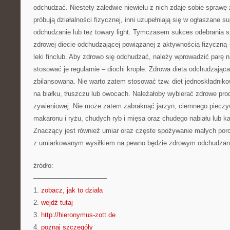
odchudzać. Niestety zaledwie niewielu z nich zdaje sobie sprawę z 
próbują działalności fizycznej, inni uzupełniają się w ogłaszane
odchudzanie lub też towary light. Tymczasem sukces odebrania sz
zdrowej diecie odchudzającej powiązanej z aktywnością fizyczną
leki finclub. Aby zdrowo się odchudzać, należy wprowadzić parę
stosować je regularnie – diochi krople. Zdrowa dieta odchudzająca
zbilansowana. Nie warto zatem stosować tzw. diet jednoskładnik
na białku, tłuszczu lub owocach. Należałoby wybierać zdrowe pro
żywieniowej. Nie może zatem zabraknąć jarzyn, ciemnego pieczyw
makaronu i ryżu, chudych ryb i mięsa oraz chudego nabiału lub 
Znaczący jest również umiar oraz częste spożywanie małych porc
z umiarkowanym wysiłkiem na pewno będzie zdrowym odchudzan
źródło:
———————————
1.
zobacz, jak to działa
2.
wejdź tutaj
3.
http://hieronymus-zott.de
4.
poznaj szczegóły