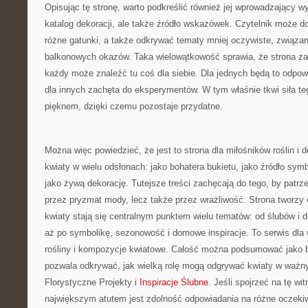
Opisując tę stronę, warto podkreślić również jej wprowadzający wy
katalog dekoracji, ale także źródło wskazówek. Czytelnik może do
różne gatunki, a także odkrywać tematy mniej oczywiste, związ
balkonowych okazów. Taka wielowątkowość sprawia, że strona za
każdy może znaleźć tu coś dla siebie. Dla jednych będą to odpow
dla innych zachęta do eksperymentów. W tym właśnie tkwi siła te
pięknem, dzięki czemu pozostaje przydatne.
Można więc powiedzieć, że jest to strona dla miłośników roślin i d
kwiaty w wielu odsłonach: jako bohatera bukietu, jako źródło sym
jako żywą dekorację. Tutejsze treści zachęcają do tego, by patrze
przez pryzmat mody, lecz także przez wrażliwość. Strona tworzy e
kwiaty stają się centralnym punktem wielu tematów: od ślubów i de
aż po symbolikę, sezonowość i domowe inspiracje. To serwis dla 
rośliny i kompozycje kwiatowe. Całość można podsumować jako bo
pozwala odkrywać, jak wielką rolę mogą odgrywać kwiaty w ważn
Florystyczne Projekty i
Inspiracje Ślubne
. Jeśli spojrzeć na tę wit
największym atutem jest zdolność odpowiadania na różne oczeki