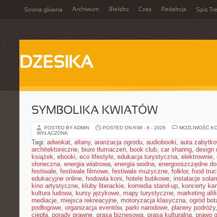
Archiwum
Bielsko
Czas
Redakcja
Strona główna
Spis Tre
DZESIKA
SYMBOLIKA KWIATÓW
POSTED BY ADMIN
POSTED ON KWI - 8 - 2026
MOŻLIWOŚĆ K
WYŁĄCZONA
Tagi:
adwokat
,
altany
,
aranżacja ogrodu
,
audiobooki
,
auta zabytk
architektoniczne
,
biuro tłumaczeń
,
book club
,
car sharing
,
design 
książek
,
ebooki
,
eco lifestyle
,
edukacja turystyczna
,
elektrownie
,
słoneczna
,
energia wiatrowa
,
energia wodna
,
energooszczędne d
festiwale
,
festiwale filmowe
,
festiwale muzyczne
,
folklor
,
food truc
edukacyjne online
,
hodowla koni
,
hotele butikowe
,
instalacje solar
kino artystyczne
,
kluby literackie
,
komedia stand-up
,
koncerty ka
kultura ludowa
,
kursy językowe
,
mapy turystyczne
,
marketing afil
mediacje
,
miejsca rekreacyjne
,
motoryzacja klasyczna
,
ogród bot
podłogowe
,
organizacja eventów
,
parki narodowe
,
planery podróży
ciepła
,
porady prawne
,
prasa biznesowa
,
prasa kulturalna
,
prawo 