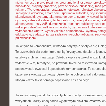
nieruchomości
,
prawo rodzinne
,
programy lojalnościowe
,
projekto
budowlane
,
projekty graficzne
,
pszczelarstwo
,
publishing
,
rada pr
reklama TV
,
rekuperacja
,
restauracje hotelowe
,
rolnictwo ekologic
segregacja odpadów
,
smart dom
,
spotkania autorskie
,
styl industr
skandynawski
,
systemy alarmowe do domu
,
systemy nawadniani
cyfrowa
,
sztuka dla dzieci
,
tablet graficzny
,
tarasy drewniane
,
tea
alternatywne
,
testy A/B
,
tłumaczenia
,
transport publiczny
,
user ex
wakacje z dziećmi
,
wellness w hotelach
,
wydarzenia kulturalne
,
w
wykończenia wnętrz
,
wypożyczalnie samochodów
,
wystawy fotogr
edukacyjne
,
zadaszenia
,
zarządzanie nieruchomościami
,
zero wa
przewodnikiem
Ta witryna to kompendium, w którym florystyka spotyka się z eleg
To przewodnik dla osób, które cenią florystyczne detale, a jednoc
estetykę ślubnych aranżacji. Całość skupia się wokół wiązanki śl
wyłącznie w tej tematyce, bo prowadzi także do tekstów edukacyj
sezonowości, trwałości i sposobach komponowania. To strona dla 
łączy się z wiedzą użytkową. Dzięki temu odbiorca trafia do świat
którym każdy tekst pomaga dopasować coś spójnego.
To wartościowy portal dla przyszłych par młodych, dekoratorów, fl
wszystkich, którzy chcą nadać wyjątkowym chwilom kwiatowy char