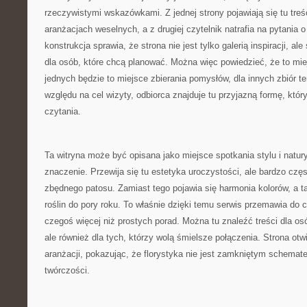
rzeczywistymi wskazówkami. Z jednej strony pojawiają się tu tre
aranżacjach weselnych, a z drugiej czytelnik natrafia na pytania o
konstrukcja sprawia, że strona nie jest tylko galerią inspiracji, al
dla osób, które chcą planować. Można więc powiedzieć, że to mie
jednych będzie to miejsce zbierania pomysłów, dla innych zbiór 
względu na cel wizyty, odbiorca znajduje tu przyjazną formę, któ
czytania.
Ta witryna może być opisana jako miejsce spotkania stylu i natur
znaczenie. Przewija się tu estetyka uroczystości, ale bardzo cz
zbędnego patosu. Zamiast tego pojawia się harmonia kolorów, a 
roślin do pory roku. To właśnie dzięki temu serwis przemawia do c
czegoś więcej niż prostych porad. Można tu znaleźć treści dla o
ale również dla tych, którzy wolą śmielsze połączenia. Strona ot
aranżacji, pokazując, że florystyka nie jest zamkniętym schemate
twórczości.