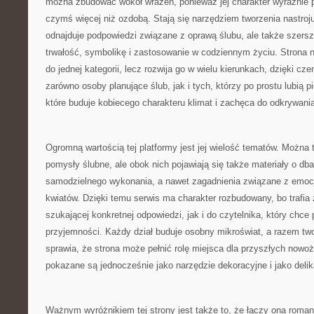
można zbudować wokół wrażeń, ponieważ jej charakter wyraźnie p
czymś więcej niż ozdobą. Stają się narzędziem tworzenia nastroju.
odnajduje podpowiedzi związane z oprawą ślubu, ale także szersze
trwałość, symbolikę i zastosowanie w codziennym życiu. Strona 
do jednej kategorii, lecz rozwija go w wielu kierunkach, dzięki 
zarówno osoby planujące ślub, jak i tych, którzy po prostu lubią p
które buduje kobiecego charakteru klimat i zachęca do odkrywani
Ogromną wartością tej platformy jest jej wielość tematów. Można 
pomysły ślubne, ale obok nich pojawiają się także materiały o db
samodzielnego wykonania, a nawet zagadnienia związane z emo
kwiatów. Dzięki temu serwis ma charakter rozbudowany, bo trafia
szukającej konkretnej odpowiedzi, jak i do czytelnika, który chce 
przyjemności. Każdy dział buduje osobny mikroświat, a razem two
sprawia, że strona może pełnić rolę miejsca dla przyszłych nowo
pokazane są jednocześnie jako narzędzie dekoracyjne i jako delik
Ważnym wyróżnikiem tej strony jest także to, że łączy ona roma