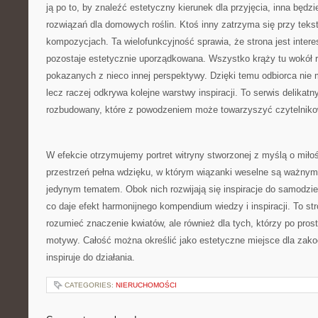
ją po to, by znaleźć estetyczny kierunek dla przyjęcia, inna będz
rozwiązań dla domowych roślin. Ktoś inny zatrzyma się przy tek
kompozycjach. Ta wielofunkcyjność sprawia, że strona jest intere
pozostaje estetycznie uporządkowana. Wszystko krąży tu wokół 
pokazanych z nieco innej perspektywy. Dzięki temu odbiorca nie 
lecz raczej odkrywa kolejne warstwy inspiracji. To serwis delikatn
rozbudowany, które z powodzeniem może towarzyszyć czytelnikow
W efekcie otrzymujemy portret witryny stworzonej z myślą o miłośn
przestrzeń pełna wdzięku, w którym wiązanki weselne są ważnym 
jedynym tematem. Obok nich rozwijają się inspiracje do samodzie
co daje efekt harmonijnego kompendium wiedzy i inspiracji. To str
rozumieć znaczenie kwiatów, ale również dla tych, którzy po prost
motywy. Całość można określić jako estetyczne miejsce dla zako
inspiruje do działania.
CATEGORIES:
NIERUCHOMOŚCI