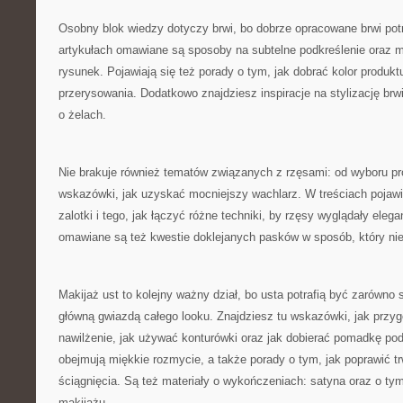
Osobny blok wiedzy dotyczy brwi, bo dobrze opracowane brwi potr
artykułach omawiane są sposoby na subtelne podkreślenie oraz m
rysunek. Pojawiają się też porady o tym, jak dobrać kolor produktu
przerysowania. Dodatkowo znajdziesz inspiracje na stylizację brw
o żelach.
Nie brakuje również tematów związanych z rzęsami: od wyboru p
wskazówki, jak uzyskać mocniejszy wachlarz. W treściach pojawia
zalotki i tego, jak łączyć różne techniki, by rzęsy wyglądały ele
omawiane są też kwestie doklejanych pasków w sposób, który nie 
Makijaż ust to kolejny ważny dział, bo usta potrafią być zarówno
główną gwiazdą całego looku. Znajdziesz tu wskazówki, jak przy
nawilżenie, jak używać konturówki oraz jak dobierać pomadkę pod
obejmują miękkie rozmycie, a także porady o tym, jak poprawić t
ściągnięcia. Są też materiały o wykończeniach: satyna oraz o tym,
makijażu.