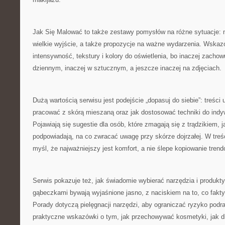
Jak Się Malować to także zestawy pomysłów na różne sytuacje: m
wielkie wyjście, a także propozycje na ważne wydarzenia. Wska
intensywność, tekstury i kolory do oświetlenia, bo inaczej zachow
dziennym, inaczej w sztucznym, a jeszcze inaczej na zdjęciach.
Dużą wartością serwisu jest podejście „dopasuj do siebie”: treści 
pracować z skórą mieszaną oraz jak dostosować techniki do indy
Pojawiają się sugestie dla osób, które zmagają się z trądzikiem, j
podpowiadają, na co zwracać uwagę przy skórze dojrzałej. W treś
myśl, że najważniejszy jest komfort, a nie ślepe kopiowanie trend
Serwis pokazuje też, jak świadomie wybierać narzędzia i produkt
gąbeczkami bywają wyjaśnione jasno, z naciskiem na to, co fakty
Porady dotyczą pielęgnacji narzędzi, aby ograniczać ryzyko podra
praktyczne wskazówki o tym, jak przechowywać kosmetyki, jak d