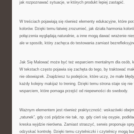
jak rozpoznawać sytuacje, w których produkt lepiej zastąpić.
W treściach pojawiają się również elementy edukacyjne, które po
kolorów. Dzięki temu łatwiej zrozumieć, jak działa harmonia kolor
połączenia wyglądają naturalnie, a inne mogą dawać wrażenie ni
ale w sposób, który zachęca do testowania zamiast bezrefleksyjn
Jak Się Malować może być też wsparciem mentalnym dla osób, któ
W tekstach często pojawia się zachęta do tego, by traktować maki
nie obowiązek. Znajdziesz tu podejście, które uczy, że małe błęd
każdy kolejny makijaż to trening. Dzięki temu strona staje się nie 
wsparciem, które pomaga przejść od niepewności do swobody.
Ważnym elementem jest również praktyczność: wskazówki obejmu
„ratunek”, gdy coś pójdzie nie tak, np. gdy cień się osypie, podkł
kreska wyjdzie nierówna. Zamiast straszyć, serwis proponuje spryt
odzyskać kontrolę. Dzięki temu czytelniczki i czytelnicy mogą 