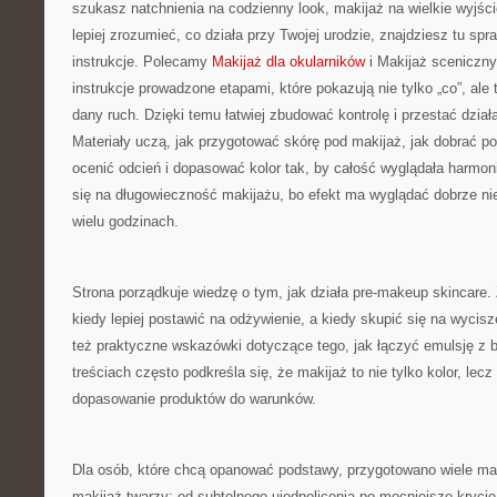
szukasz natchnienia na codzienny look, makijaż na wielkie wyjśc
lepiej zrozumieć, co działa przy Twojej urodzie, znajdziesz tu sp
instrukcje. Polecamy
Makijaż dla okularników
i Makijaż sceniczny
instrukcje prowadzone etapami, które pokazują nie tylko „co”, ale 
dany ruch. Dzięki temu łatwiej zbudować kontrolę i przestać dział
Materiały uczą, jak przygotować skórę pod makijaż, jak dobrać po
ocenić odcień i dopasować kolor tak, by całość wyglądała harmoni
się na długowieczność makijażu, bo efekt ma wyglądać dobrze nie 
wielu godzinach.
Strona porządkuje wiedzę o tym, jak działa pre-makeup skincare.
kiedy lepiej postawić na odżywienie, a kiedy skupić się na wycisz
też praktyczne wskazówki dotyczące tego, jak łączyć emulsję z 
treściach często podkreśla się, że makijaż to nie tylko kolor, lecz
dopasowanie produktów do warunków.
Dla osób, które chcą opanować podstawy, przygotowano wiele ma
makijaż twarzy: od subtelnego ujednolicenia po mocniejsze kryci