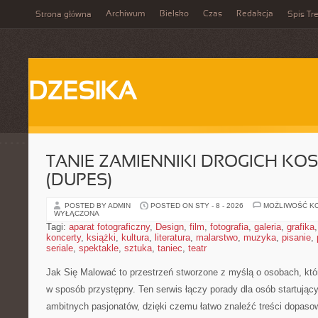
Archiwum
Bielsko
Czas
Redakcja
Strona główna
Spis Tre
DZESIKA
TANIE ZAMIENNIKI DROGICH K
(DUPES)
POSTED BY ADMIN
POSTED ON STY - 8 - 2026
MOŻLIWOŚĆ K
WYŁĄCZONA
Tagi:
aparat fotograficzny
,
Design
,
film
,
fotografia
,
galeria
,
grafika
koncerty
,
książki
,
kultura
,
literatura
,
malarstwo
,
muzyka
,
pisanie
,
seriale
,
spektakle
,
sztuka
,
taniec
,
teatr
Jak Się Malować to przestrzeń stworzone z myślą o osobach, kt
w sposób przystępny. Ten serwis łączy porady dla osób startujący
ambitnych pasjonatów, dzięki czemu łatwo znaleźć treści dopaso