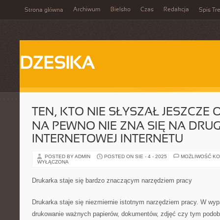
Archiwum
Bielsko
Czas
Redakcja
Strona główna
Spis Tre
DZESIKA
TEN, KTO NIE SŁYSZAŁ JESZCZE 
NA PEWNO NIE ZNA SIĘ NA DRUGI
INTERNETOWEJ INTERNETU
POSTED BY ADMIN
POSTED ON SIE - 4 - 2025
MOŻLIWOŚĆ K
WYŁĄCZONA
Drukarka staje się bardzo znaczącym narzędziem pracy
Drukarka staje się niezmiernie istotnym narzędziem pracy. W wyp
drukowanie ważnych papierów, dokumentów, zdjęć czy tym podob