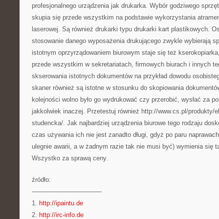
profesjonalnego urządzenia jak drukarka. Wybór godziwego sprzę
skupia się przede wszystkim na podstawie wykorzystania atramen
laserowej. Są również drukarki typu drukarki kart plastikowych. O
stosowanie danego wyposażenia drukującego zwykle wybierają spr
istotnym oprzyrządowaniem biurowym staje się też kserokopiarka,
przede wszystkim w sekretariatach, firmowych biurach i innych te
skserowania istotnych dokumentów na przykład dowodu osobistego
skaner również są istotne w stosunku do skopiowania dokumentó
kolejności wolno było go wydrukować czy przerobić, wysłać za p
jakkolwiek inaczej. Przetestuj również http://www.cs.pl/produkty/e
studencka/. Jak najbardziej urządzenia biurowe tego rodzaju dosk
czas używania ich nie jest zanadto długi, gdyż po paru naprawach, 
ulegnie awarii, a w żadnym razie tak nie musi być) wymienia się ta
Wszystko za sprawą ceny.
źródło:
———————————
1.
http://ipaintu.de
2.
http://irc-info.de