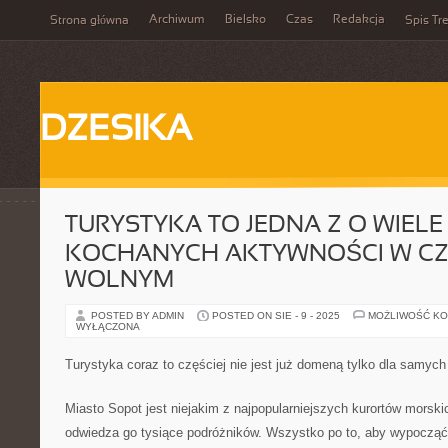
Archiwum
Bielsko
Czas
Redakcja
Strona główna
Spis Tre
DZESIKA
TURYSTYKA TO JEDNA Z O WIELE
KOCHANYCH AKTYWNOŚCI W CZ
WOLNYM
POSTED BY ADMIN
POSTED ON SIE - 9 - 2025
MOŻLIWOŚĆ K
WYŁĄCZONA
Turystyka coraz to częściej nie jest już domeną tylko dla samyc
Miasto Sopot jest niejakim z najpopularniejszych kurortów morski
odwiedza go tysiące podróżników. Wszystko po to, aby wypocząć