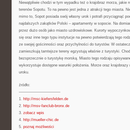
Niewątpliwie chodzi w tym wypadku też o krajobraz morza, jakie r
terenów Sopotu. To na pewno jest jedna z atrakcji tego miasta. Ni
mimo to, Sopot posiada swój własny urok i potrafi przyciągnąć p
najdalszych zakątków Polski – apartamenty w sopocie. Na domia
przez dużo osób jako miasto uzdrowiskowe. Kurorty wypoczynkow
się oraz inne tego typu instytucje na pewno potwierdzają tego rod
ze swojej gościnności oraz przychylności do turystów. W ostatecz
zamieszkują tamtejsze tereny egzystują właśnie z turystyki. Cho
bezsprzecznie o turystykę morską. Miasto tego rodzaju opisywan
wykorzystuje dostępne warunki położenia. Morze oraz krajobrazy
uroku.
źródło:
———————————
1.
http://msc-kiefersfelden.de
2.
http://msv-fanclub-bronx.de
3.
zobacz wpis
4.
http://mueller-chic.de
5.
poznaj możliwości