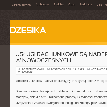
Archiwum
Bielsko
Czas
Redakcja
Strona główna
Spis Tre
DZESIKA
USŁUGI RACHUNKOWE SĄ NADE
W NOWOCZESNYCH
POSTED BY ADMIN
POSTED ON GRU - 15 - 2025
MOŻLIWOŚĆ 
WYŁĄCZONA
Mnóstwo zakładów i fabryk produkcyjnych angażuje coraz mniej 
Obecnie w wielu dzisiejszych zakładach i manufakturach stosowa
maszyny, dzięki czemu różnorodne procesy i czynności zachodzą 
urządzenia o zaawansowanych technologiach zaczęły powstawać j