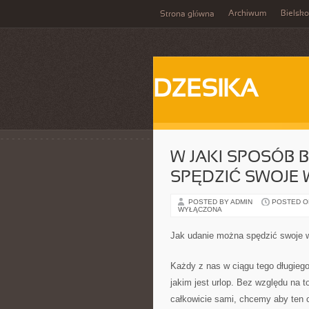
Archiwum
Bielsko
Strona główna
DZESIKA
W JAKI SPOSÓB
SPĘDZIĆ SWOJE
POSTED BY ADMIN
POSTED ON 
WYŁĄCZONA
Jak udanie można spędzić swoje 
Każdy z nas w ciągu tego długieg
jakim jest urlop. Bez względu na
całkowicie sami, chcemy aby ten