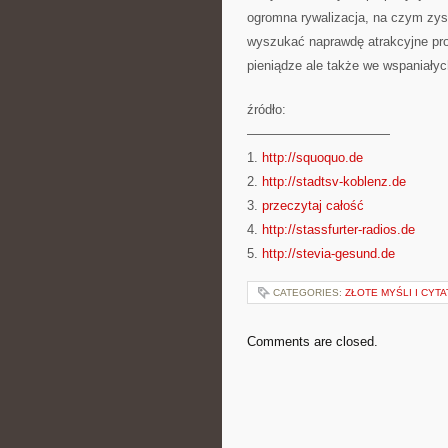
ogromna rywalizacja, na czym zys
wyszukać naprawdę atrakcyjne pro
pieniądze ale także we wspaniałyc
źródło:
———————————
1.
http://squoquo.de
2.
http://stadtsv-koblenz.de
3.
przeczytaj całość
4.
http://stassfurter-radios.de
5.
http://stevia-gesund.de
CATEGORIES:
ZŁOTE MYŚLI I CYTA
Comments are closed.