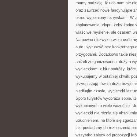
mamy nadzieję, iż uda nam się nie
oraz zawrzeć nowe fascynujące zn
okres wypełniony rozrywkami. W zw
zaplanowanie urlopu, żeby żadne 
właściwe myślenie, ale czasem war
Na pewno niezwykle wiele osób my
auto i wyruszyć bez konkretnego c
przygodami. Dodatkowo takie nies
aniżeli zorganizowane z dużym wy
wycieczkami z biur podróży, które 
wykupujemy w ostatniej chwili, po
przysparzają równie dużo przyjemn
niedługim czasie, wycieczki last
Sporo turystów wyobraża sobie, iż
wykupionych o wiele wcześniej. Je
wycieczki nie różnią się absolutn
utrudnieniem, na które się zgadza
jaki posiadamy do rozpoczęcia pod
wszystko zależy od propozycji któ