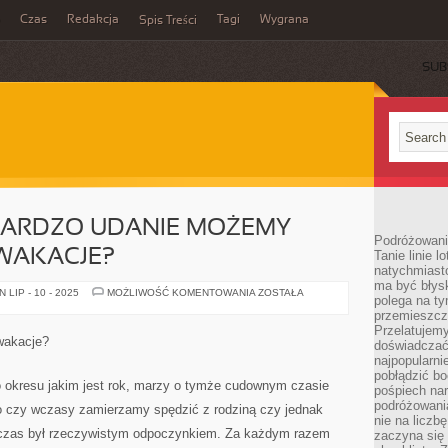
Czas
Redakcja
Tagi
Wygrana
Spis Treści
SUB
 BARDZO UDANIE MOŻEMY
Podróżowani
 WAKACJE?
Tanie linie l
natychmiast
ma być błys
W
LIP - 10 - 2025
MOŻLIWOŚĆ KOMENTOWANIA
ZOSTAŁA
polega na ty
JAKI
SPOSÓB
przemieszcz
BARDZO
Przelatujemy
UDANIE
wakacje?
doświadczać
MOŻEMY
SPĘDZIĆ
najpopularn
SWOJE
pobłądzić bo
WAKACJE?
o okresu jakim jest rok, marzy o tymże cudownym czasie
pośpiech nar
podróżowania
 to czy wczasy zamierzamy spędzić z rodziną czy jednak
nie na liczb
 czas był rzeczywistym odpoczynkiem. Za każdym razem
zaczyna się 