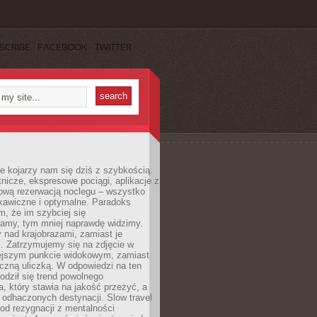
SCRIBE
FACEBOOK
TWITTER
e kojarzy nam się dziś z szybkością.
otnicze, ekspresowe pociągi, aplikacje z
ową rezerwacją noclegu – wszystko
kawiczne i optymalne. Paradoks
m, że im szybciej się
amy, tym mniej naprawdę widzimy.
 nad krajobrazami, zamiast je
. Zatrzymujemy się na zdjęcie w
iejszym punkcie widokowym, zamiast
czną uliczką. W odpowiedzi na ten
odził się trend powolnego
, który stawia na jakość przeżyć, a
ę odhaczonych destynacji. Slow travel
od rezygnacji z mentalności