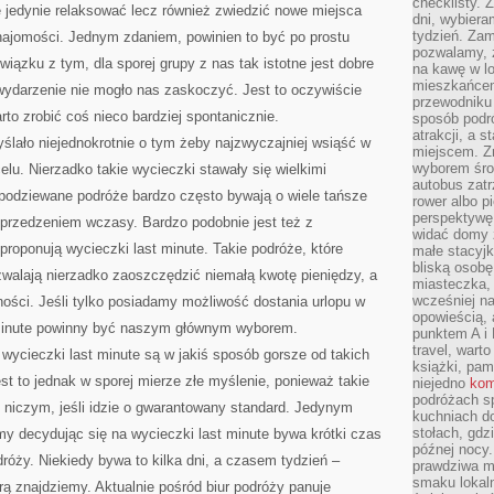
checklisty. 
 jedynie relaksować lecz również zwiedzić nowe miejsca
dni, wybier
tydzień. Zam
ajomości. Jednym zdaniem, powinien to być po prostu
pozwalamy, ż
iązku z tym, dla sporej grupy z nas tak istotne jest dobre
na kawę w lo
mieszkańcem,
wydarzenie nie mogło nas zaskoczyć. Jest to oczywiście
przewodniku 
to zrobić coś nieco bardziej spontanicznie.
sposób podr
atrakcji, a 
ślało niejednokrotnie o tym żeby najzwyczajniej wsiąść w
miejscem. Z
wyborem środ
elu. Nierzadko takie wycieczki stawały się wielkimi
autobus zat
podziewane podróże bardzo często bywają o wiele tańsze
rower albo p
perspektywę
przedzeniem wczasy. Bardzo podobnie jest też z
widać domy 
proponują wycieczki last minute. Takie podróże, które
małe stacyjk
bliską osob
zwalają nierzadko zaoszczędzić niemałą kwotę pieniędzy, a
miasteczka,
wcześniej na
ości. Jeśli tylko posiadamy możliwość dostania urlopu w
opowieścią, 
 minute powinny być naszym głównym wyborem.
punktem A i 
travel, warto
 wycieczki last minute są w jakiś sposób gorsze od takich
książki, pam
st to jednak w sporej mierze złe myślenie, ponieważ takie
niejedno
kom
podróżach s
ie niczym, jeśli idzie o gwarantowany standard. Jedynym
kuchniach d
stołach, gdz
my decydując się na wycieczki last minute bywa krótki czas
późnej nocy.
róży. Niekiedy bywa to kilka dni, a czasem tydzień –
prawdziwa ma
smaku lokal
rą znajdziemy. Aktualnie pośród biur podróży panuje