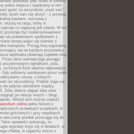
Zamiast planować pięć miast w siedem
amy jedno miejsce i spędzamy w nim
iast gonić za wszystkimi „must see”,
eby dzień sam się ułożył – z przerwą
kalnej kawiarni, rozmową z
 wizytą na targu, który w
zajmuje co najwyżej pół zdania. W ten
óż przestaje być kolekcjonowaniem
staje się prawdziwym spotkaniem z
miana tempa wiąże się również z
ka transportu. Pociąg linią regionalną,
rzymujący się na każdym przystanku,
iesza wędrówka otwierają zupełnie inną
. Przez okno wolniejszego pociągu
z przydomowymi ogródkami, pola,
i, na których ktoś właśnie odprowadza
ę. Gdy jedziemy autobusem przez małe
 odkrywamy nazwy, o których
wet nie słyszeliśmy. Podróż staje się
a nie jedynie odcinkiem między
B. Żeby dobrze złapać ideę slow
 sięgnąć po relacje innych – blogi,
iętniki. Wśród nich można znaleźć
pendium online
pełne historii o
pędzonych na ławkach w parkach, w
omów gościnnych i przy wspólnych
ie wieczorny posiłek przeciąga się do
 Takie opowieści pokazują, że
gia wyprawy kryje się w detalach: w
nego chleba, w zapachu morza o