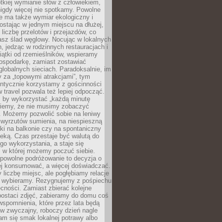
ótkiej wymianie słów z człowiekiem,
nigdy więcej nie spotkamy. Powolne
e ma także wymiar ekologiczny i
ostając w jednym miejscu na dłużej,
liczbę przelotów i przejazdów, co
asz ślad węglowy. Nocując w lokalnych
, jedząc w rodzinnych restauracjach i
ątki od rzemieślników, wspieramy
ospodarkę, zamiast zostawiać
globalnych sieciach. Paradoksalnie, im
 za „topowymi atrakcjami”, tym
entycznie korzystamy z gościnności
w travel pozwala też lepiej odpocząć.
, by wykorzystać „każdą minutę
 wiemy, że nie musimy zobaczyć
. Możemy pozwolić sobie na leniwy
 wyrzutów sumienia, na niespieszną
żki na balkonie czy na spontaniczny
zeką. Czas przestaje być walutą do
o wykorzystania, a staje się
, w której możemy poczuć siebie.
 powolne podróżowanie to decyzja o
ej konsumować, a więcej doświadczać.
liczbę miejsc, ale pogłębiamy relacje
re wybieramy. Rezygnujemy z pośpiechu
cności. Zamiast zbierać kolejne
postaci zdjęć, zabieramy do domu coś
wspomnienia, które przez lata będą
w zwyczajny, roboczy dzień nagle
m się smak lokalnej potrawy albo