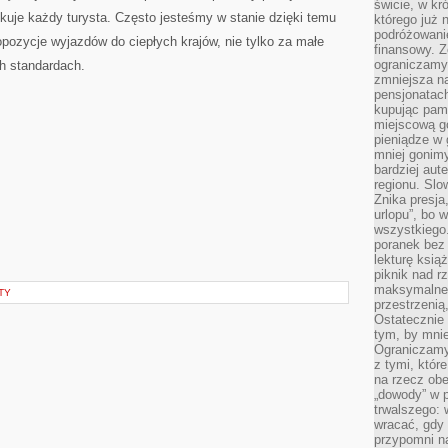
świcie, w kr
kuje każdy turysta. Często jesteśmy w stanie dzięki temu
którego już 
podróżowani
pozycje wyjazdów do ciepłych krajów, nie tylko za małe
finansowy. Z
ograniczamy 
h standardach.
zmniejsza n
pensjonatach
kupując pami
miejscową g
pieniądze w 
mniej gonimy
bardziej aut
regionu. Slo
Znika presja
urlopu”, bo
wszystkiego
poranek bez
lekturę ksią
piknik nad r
maksymalneg
TY
przestrzenią
Ostatecznie
tym, by mni
Ograniczamy 
z tymi, któ
na rzecz obe
„dowody” w 
trwalszego: 
wracać, gdy 
przypomni na