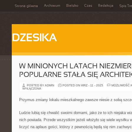
Archiwum
Bielsko
Czas
Redakcja
Strona główna
Spis Tre
DZESIKA
W MINIONYCH LATACH NIEZMIER
POPULARNE STAŁA SIĘ ARCHITE
POSTED BY ADMIN
POSTED ON WRZ - 11 - 2025
MOŻLIWOŚĆ 
WYŁĄCZONA
Przymus zmiany lokalu mieszkalnego zawsze niesie z sobą szcze
Ludzie lubią się chwalić swoimi domami, jako że to ich niejaka w
nich powiada. Przede wszystkim jeżeli włożyło się wiele wysiłku 
liczyć na aplaus gości, którzy z pewnością będą się nim zachwy