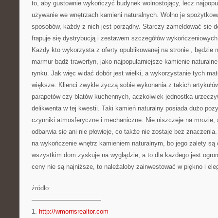
to, aby gustownie wykończyć budynek wolnostojący, lecz najpopu
używanie we wnętrzach kamieni naturalnych. Wolno je spożytkow
sposobów, każdy z nich jest porządny. Starczy zameldować się do
frapuje się dystrybucją i zestawem szczegółów wykończeniowych 
Każdy kto wykorzysta z oferty opublikowanej na stronie
, będzie 
marmur bądź trawertyn, jako najpopularniejsze kamienie naturalne
rynku. Jak więc widać dobór jest wielki, a wykorzystanie tych mat
większe. Klienci zwykle życzą sobie wykonania z takich artykułó
parapetów czy blatów kuchennych, aczkolwiek jednostka urzeczy
delikwenta w tej kwestii. Taki kamień naturalny posiada dużo poz
czynniki atmosferyczne i mechaniczne. Nie niszczeje na mrozie, 
odbarwia się ani nie płowieje, co także nie zostaje bez znaczenia
na wykończenie wnętrz kamieniem naturalnym, bo jego zalety są
wszystkim dom zyskuje na wyglądzie, a to dla każdego jest ogro
ceny nie są najniższe, to należałoby zainwestować w piękno i eleg
źródło:
———————————
1.
http://wmorrisrealtor.com