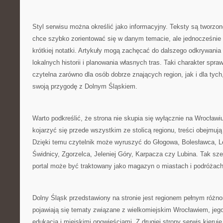
Styl serwisu można określić jako informacyjny. Teksty są tworzon
chce szybko zorientować się w danym temacie, ale jednocześnie 
krótkiej notatki. Artykuły mogą zachęcać do dalszego odkrywania
lokalnych historii i planowania własnych tras. Taki charakter spr
czytelna zarówno dla osób dobrze znających region, jak i dla tych
swoją przygodę z Dolnym Śląskiem.
Warto podkreślić, że strona nie skupia się wyłącznie na Wrocła
kojarzyć się przede wszystkim ze stolicą regionu, treści obejmuj
Dzięki temu czytelnik może wyruszyć do Głogowa, Bolesławca, L
Świdnicy, Zgorzelca, Jeleniej Góry, Karpacza czy Lubina. Tak sze
portal może być traktowany jako magazyn o miastach i podróżach
Dolny Śląsk przedstawiony na stronie jest regionem pełnym różnor
pojawiają się tematy związane z wielkomiejskim Wrocławiem, jego 
edukacją i miejskimi opowieściami. Z drugiej strony serwis kier