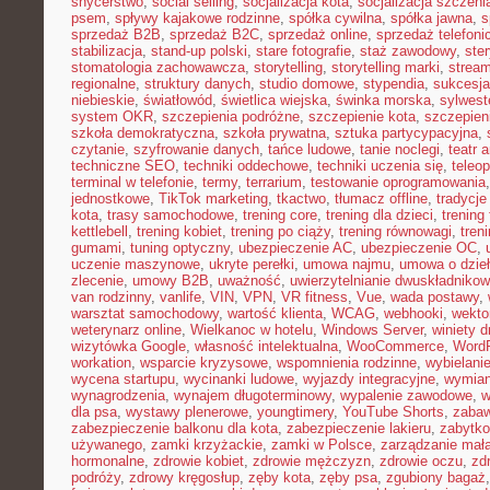
snycerstwo
,
social selling
,
socjalizacja kota
,
socjalizacja szczeni
psem
,
spływy kajakowe rodzinne
,
spółka cywilna
,
spółka jawna
,
s
sprzedaż B2B
,
sprzedaż B2C
,
sprzedaż online
,
sprzedaż telefoni
stabilizacja
,
stand-up polski
,
stare fotografie
,
staż zawodowy
,
ster
stomatologia zachowawcza
,
storytelling
,
storytelling marki
,
stream
regionalne
,
struktury danych
,
studio domowe
,
stypendia
,
sukcesja
niebieskie
,
światłowód
,
świetlica wiejska
,
świnka morska
,
sylwest
system OKR
,
szczepienia podróżne
,
szczepienie kota
,
szczepien
szkoła demokratyczna
,
szkoła prywatna
,
sztuka partycypacyjna
,
czytanie
,
szyfrowanie danych
,
tańce ludowe
,
tanie noclegi
,
teatr 
techniczne SEO
,
techniki oddechowe
,
techniki uczenia się
,
teleo
terminal w telefonie
,
termy
,
terrarium
,
testowanie oprogramowania
jednostkowe
,
TikTok marketing
,
tkactwo
,
tłumacz offline
,
tradycje
kota
,
trasy samochodowe
,
trening core
,
trening dla dzieci
,
trening
kettlebell
,
trening kobiet
,
trening po ciąży
,
trening równowagi
,
tren
gumami
,
tuning optyczny
,
ubezpieczenie AC
,
ubezpieczenie OC
,
uczenie maszynowe
,
ukryte perełki
,
umowa najmu
,
umowa o dzie
zlecenie
,
umowy B2B
,
uważność
,
uwierzytelnianie dwuskładniko
van rodzinny
,
vanlife
,
VIN
,
VPN
,
VR fitness
,
Vue
,
wada postawy
,
warsztat samochodowy
,
wartość klienta
,
WCAG
,
webhooki
,
wekto
weterynarz online
,
Wielkanoc w hotelu
,
Windows Server
,
winiety 
wizytówka Google
,
własność intelektualna
,
WooCommerce
,
WordP
workation
,
wsparcie kryzysowe
,
wspomnienia rodzinne
,
wybielani
wycena startupu
,
wycinanki ludowe
,
wyjazdy integracyjne
,
wymian
wynagrodzenia
,
wynajem długoterminowy
,
wypalenie zawodowe
,
w
dla psa
,
wystawy plenerowe
,
youngtimery
,
YouTube Shorts
,
zaba
zabezpieczenie balkonu dla kota
,
zabezpieczenie lakieru
,
zabytko
używanego
,
zamki krzyżackie
,
zamki w Polsce
,
zarządzanie małą
hormonalne
,
zdrowie kobiet
,
zdrowie mężczyzn
,
zdrowie oczu
,
zd
podróży
,
zdrowy kręgosłup
,
zęby kota
,
zęby psa
,
zgubiony bagaż