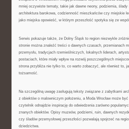
mniej oczywiste tematy, takie jak dawne neony, podziemia, ślady
architektura barokowa, codzienność mieszkańców czy miejskie leg
jako miejska opowieść, w którym przeszłość spotyka się ze wspó
Serwis pokazuje także, że Dolny Śląsk to region niezwykle zróżn
stronie można znaleźć treści o dawnych czasach, przemianach mia
przemysłu, tradycjach rzemieślniczych, lokalnych liderach, artys
postaciach, które miały wpływ na rozwój poszczególnych miejsco
strona przybliża nie tylko to, co warto zobaczyć, ale również to, j
tożsamość.
Na szczególną uwagę zasługują teksty związane z zabytkami archi
z obiektów o malowniczym położeniu, a Moda Wrocław może być
czytelnik odnajdzie inspirację do odwiedzenia zarówno popularnych 
znanych obiektów. Opisy muzeów, podziemi, ruin, dawnych rezyd
czy śladów przemysłowej przeszłości pozwalają spojrzeć na regio
dziedzictwa.