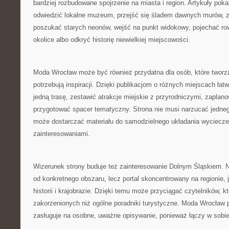
bardziej rozbudowane spojrzenie na miasta i region. Artykuły pok
odwiedzić lokalne muzeum, przejść się śladem dawnych murów, 
poszukać starych neonów, wejść na punkt widokowy, pojechać ro
okolice albo odkryć historię niewielkiej miejscowości.
Moda Wrocław może być również przydatna dla osób, które tworzą
potrzebują inspiracji. Dzięki publikacjom o różnych miejscach łat
jedną trasę, zestawić atrakcje miejskie z przyrodniczymi, zaplan
przygotować spacer tematyczny. Strona nie musi narzucać jedne
może dostarczać materiału do samodzielnego układania wyciecze
zainteresowaniami.
Wizerunek strony buduje też zainteresowanie Dolnym Śląskiem. N
od konkretnego obszaru, lecz portal skoncentrowany na regionie, 
historii i krajobrazie. Dzięki temu może przyciągać czytelników, kt
zakorzenionych niż ogólne poradniki turystyczne. Moda Wrocław 
zasługuje na osobne, uważne opisywanie, ponieważ łączy w sobie