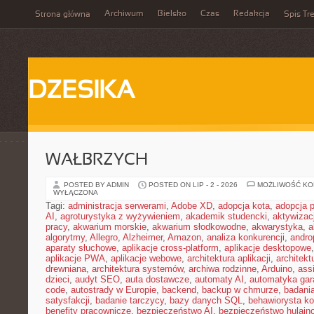
Archiwum
Bielsko
Czas
Redakcja
Strona główna
Spis Tre
DZESIKA
WAŁBRZYCH
POSTED BY ADMIN
POSTED ON LIP - 2 - 2026
MOŻLIWOŚĆ K
WYŁĄCZONA
Tagi:
administracja serwerami
,
Adobe XD
,
adopcja kota
,
adopcja 
AI
,
agroturystyka z wyżywieniem
,
akademik studencki
,
aktywizac
pracy
,
akwarium morskie
,
akwarium słodkowodne
,
akwarystyka
,
a
algorytmy
,
Allegro
,
Alzheimer
,
Amazon
,
analiza konkurencji
,
andro
aparaty słuchowe
,
aplikacje cross-platform
,
aplikacje desktopowe
aplikacje PWA
,
aplikacje webowe
,
architektura aplikacji
,
architekt
drewniana
,
architektura systemów
,
archiwa rodzinne
,
Arduino
,
ass
dzieci
,
audyt SEO
,
auta dostawcze
,
automaty AI
,
automatyka ga
code
,
autostrady w Europie
,
backend
,
backup w chmurze
,
badania
satysfakcji
,
badanie tarczycy
,
bazy danych SQL
,
behawiorysta k
benefity pracownicze
,
bezpieczeństwo AI
,
bezpieczeństwo hulajno