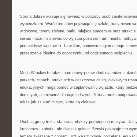
Strona dobrze wpisuje się również w potrzeby osób zainteresow
wycieczkami. Wśród tematów pojawiają się szlaki, trasy rowerowe
widokowe, tereny zielone, parki, miejsca spacerowe oraz atrakcje
serwis może inspirować do wyjścia poza centrum miasta i odkryw
perspektywy wędrowca. To ważne, ponieważ region oferuje zarówno
przestrzenie idealne do odpoczynku od codziennego pośpiechu.
Moda Wrocław to także internetowy przewodnik dla rodzin z dzieć
parkach, rejsach, atrakcjach w deszczowy dzień, ciekawych tras
edukacyjnych mogą pomóc w zaplanowaniu wyjazdu, który będzie i
dorosłych, ale również dla najmłodszych. Strona może podpowiad
także jak szukać miejsc, które są ciekawe.
Osobną grupę treści stanowią artykuły poświęcone muzyce. Dolny 
krajobrazy i zabytki, ale również galerie. Serwis pokazuje ten wym
tematy związane z chórami, sztuką użytkową, porcelaną, edukac