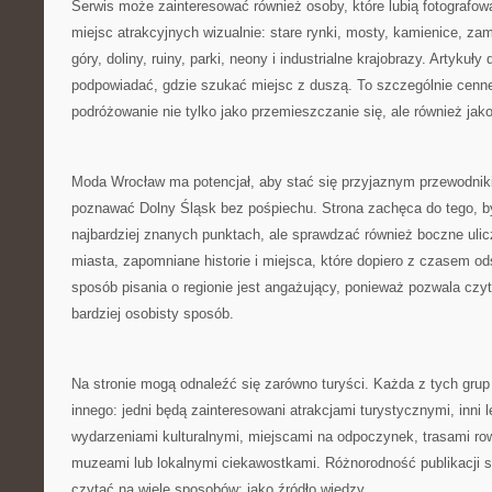
Serwis może zainteresować również osoby, które lubią fotografowa
miejsc atrakcyjnych wizualnie: stare rynki, mosty, kamienice, za
góry, doliny, ruiny, parki, neony i industrialne krajobrazy. Artykuł
podpowiadać, gdzie szukać miejsc z duszą. To szczególnie cenne 
podróżowanie nie tylko jako przemieszczanie się, ale również jako
Moda Wrocław ma potencjał, aby stać się przyjaznym przewodnik
poznawać Dolny Śląsk bez pośpiechu. Strona zachęca do tego, b
najbardziej znanych punktach, ale sprawdzać również boczne ulic
miasta, zapomniane historie i miejsca, które dopiero z czasem ods
sposób pisania o regionie jest angażujący, ponieważ pozwala czy
bardziej osobisty sposób.
Na stronie mogą odnaleźć się zarówno turyści. Każda z tych gr
innego: jedni będą zainteresowani atrakcjami turystycznymi, inni 
wydarzeniami kulturalnymi, miejscami na odpoczynek, trasami r
muzeami lub lokalnymi ciekawostkami. Różnorodność publikacji 
czytać na wiele sposobów: jako źródło wiedzy.