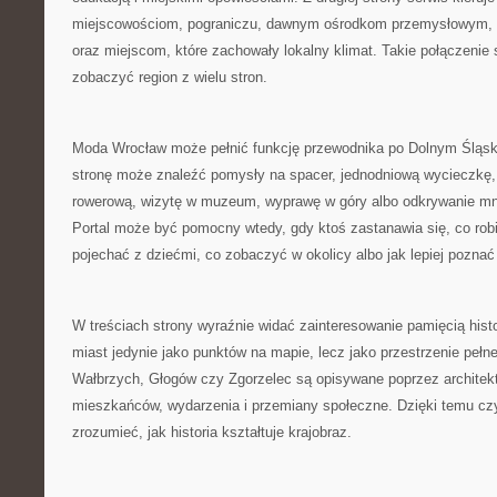
miejscowościom, pograniczu, dawnym ośrodkom przemysłowym
oraz miejscom, które zachowały lokalny klimat. Takie połączenie 
zobaczyć region z wielu stron.
Moda Wrocław może pełnić funkcję przewodnika po Dolnym Śląs
stronę może znaleźć pomysły na spacer, jednodniową wycieczkę,
rowerową, wizytę w muzeum, wyprawę w góry albo odkrywanie mn
Portal może być pomocny wtedy, gdy ktoś zastanawia się, co robi
pojechać z dziećmi, co zobaczyć w okolicy albo jak lepiej poznać
W treściach strony wyraźnie widać zainteresowanie pamięcią histo
miast jedynie jako punktów na mapie, lecz jako przestrzenie pełn
Wałbrzych, Głogów czy Zgorzelec są opisywane poprzez architektur
mieszkańców, wydarzenia i przemiany społeczne. Dzięki temu czy
zrozumieć, jak historia kształtuje krajobraz.