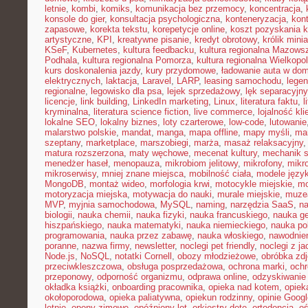
letnie
,
kombi
,
komiks
,
komunikacja bez przemocy
,
koncentracja
,
konsole do gier
,
konsultacja psychologiczna
,
konteneryzacja
,
kon
zapasowe
,
korekta tekstu
,
korepetycje online
,
koszt pozyskania k
artystyczne
,
KPI
,
kreatywne pisanie
,
kredyt obrotowy
,
królik mini
KSeF
,
Kubernetes
,
kultura feedbacku
,
kultura regionalna Mazows
Podhala
,
kultura regionalna Pomorza
,
kultura regionalna Wielkopol
kurs doskonalenia jazdy
,
kury przydomowe
,
ładowanie auta w do
elektrycznych
,
laktacja
,
Laravel
,
LARP
,
leasing samochodu
,
legen
regionalne
,
legowisko dla psa
,
lejek sprzedażowy
,
lęk separacyjn
licencje
,
link building
,
LinkedIn marketing
,
Linux
,
literatura faktu
,
l
kryminalna
,
literatura science fiction
,
live commerce
,
lojalność kli
lokalne SEO
,
lokalny biznes
,
loty czarterowe
,
low-code
,
lutowanie
malarstwo polskie
,
mandat
,
manga
,
mapa offline
,
mapy myśli
,
mar
szeptany
,
marketplace
,
marszobiegi
,
marża
,
masaż relaksacyjny
matura rozszerzona
,
maty węchowe
,
mecenat kultury
,
mechanik 
menedżer haseł
,
menopauza
,
mikrobiom jelitowy
,
mikrofony
,
mikr
mikroserwisy
,
mniej znane miejsca
,
mobilność ciała
,
modele języ
MongoDB
,
montaż wideo
,
morfologia krwi
,
motocykle miejskie
,
mo
motoryzacja miejska
,
motywacja do nauki
,
murale miejskie
,
muzea
MVP
,
myjnia samochodowa
,
MySQL
,
naming
,
narzędzia SaaS
,
na
biologii
,
nauka chemii
,
nauka fizyki
,
nauka francuskiego
,
nauka ge
hiszpańskiego
,
nauka matematyki
,
nauka niemieckiego
,
nauka po
programowania
,
nauka przez zabawę
,
nauka włoskiego
,
nawodnie
poranne
,
nazwa firmy
,
newsletter
,
noclegi pet friendly
,
noclegi z ja
Node.js
,
NoSQL
,
notatki Cornell
,
obozy młodzieżowe
,
obróbka zd
przeciwkleszczowa
,
obsługa posprzedażowa
,
ochrona marki
,
ochr
przeponowy
,
odporność organizmu
,
odprawa online
,
odzyskiwanie
okładka książki
,
onboarding pracownika
,
opieka nad kotem
,
opiek
okołoporodowa
,
opieka paliatywna
,
opiekun rodzinny
,
opinie Googl
letnie
,
opony zimowe
,
opóźniony lot
,
orkiestry dęte
,
ortodoncja
,
oś