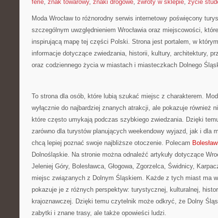
ferie
,
znak towarowy
,
znaki drogowe
,
zwroty w sklepie
,
życie stud
Moda Wrocław to różnorodny serwis internetowy poświęcony tury
szczególnym uwzględnieniem Wrocławia oraz miejscowości, które
inspirującą mapę tej części Polski. Strona jest portalem, w któr
informacje dotyczące zwiedzania, historii, kultury, architektury, p
oraz codziennego życia w miastach i miasteczkach Dolnego Śląs
To strona dla osób, które lubią szukać miejsc z charakterem. Mo
wyłącznie do najbardziej znanych atrakcji, ale pokazuje również 
które często umykają podczas szybkiego zwiedzania. Dzięki tem
zarówno dla turystów planujących weekendowy wyjazd, jak i dla 
chcą lepiej poznać swoje najbliższe otoczenie. Polecam
Bolesław
Dolnośląskie. Na stronie można odnaleźć artykuły dotyczące Wro
Jeleniej Góry, Bolesławca, Głogowa, Zgorzelca, Świdnicy, Karpacz
miejsc związanych z Dolnym Śląskiem. Każde z tych miast ma wła
pokazuje je z różnych perspektyw: turystycznej, kulturalnej, histo
krajoznawczej. Dzięki temu czytelnik może odkryć, że Dolny Śląsk
zabytki i znane trasy, ale także opowieści ludzi.