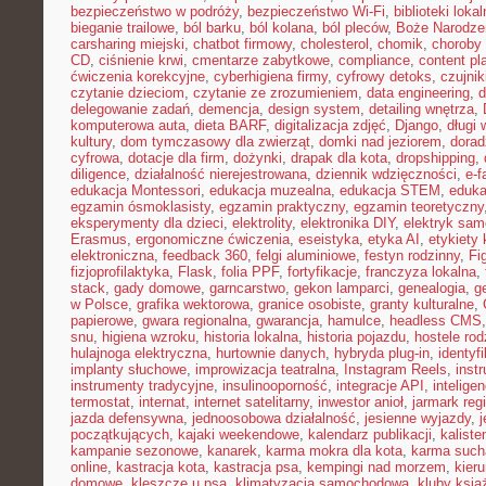
bezpieczeństwo w podróży
,
bezpieczeństwo Wi-Fi
,
biblioteki loka
bieganie trailowe
,
ból barku
,
ból kolana
,
ból pleców
,
Boże Narodze
carsharing miejski
,
chatbot firmowy
,
cholesterol
,
chomik
,
choroby
CD
,
ciśnienie krwi
,
cmentarze zabytkowe
,
compliance
,
content pl
ćwiczenia korekcyjne
,
cyberhigiena firmy
,
cyfrowy detoks
,
czujnik
czytanie dzieciom
,
czytanie ze zrozumieniem
,
data engineering
,
d
delegowanie zadań
,
demencja
,
design system
,
detailing wnętrza
,
komputerowa auta
,
dieta BARF
,
digitalizacja zdjęć
,
Django
,
długi
kultury
,
dom tymczasowy dla zwierząt
,
domki nad jeziorem
,
dora
cyfrowa
,
dotacje dla firm
,
dożynki
,
drapak dla kota
,
dropshipping
,
diligence
,
działalność nierejestrowana
,
dziennik wdzięczności
,
e-f
edukacja Montessori
,
edukacja muzealna
,
edukacja STEM
,
eduka
egzamin ósmoklasisty
,
egzamin praktyczny
,
egzamin teoretyczny
eksperymenty dla dzieci
,
elektrolity
,
elektronika DIY
,
elektryk sa
Erasmus
,
ergonomiczne ćwiczenia
,
eseistyka
,
etyka AI
,
etykiety 
elektroniczna
,
feedback 360
,
felgi aluminiowe
,
festyn rodzinny
,
Fi
fizjoprofilaktyka
,
Flask
,
folia PPF
,
fortyfikacje
,
franczyza lokalna
,
stack
,
gady domowe
,
garncarstwo
,
gekon lamparci
,
genealogia
,
g
w Polsce
,
grafika wektorowa
,
granice osobiste
,
granty kulturalne
,
papierowe
,
gwara regionalna
,
gwarancja
,
hamulce
,
headless CMS
snu
,
higiena wzroku
,
historia lokalna
,
historia pojazdu
,
hostele rod
hulajnoga elektryczna
,
hurtownie danych
,
hybryda plug-in
,
identyf
implanty słuchowe
,
improwizacja teatralna
,
Instagram Reels
,
inst
instrumenty tradycyjne
,
insulinooporność
,
integracje API
,
intelige
termostat
,
internat
,
internet satelitarny
,
inwestor anioł
,
jarmark reg
jazda defensywna
,
jednoosobowa działalność
,
jesienne wyjazdy
,
j
początkujących
,
kajaki weekendowe
,
kalendarz publikacji
,
kaliste
kampanie sezonowe
,
kanarek
,
karma mokra dla kota
,
karma such
online
,
kastracja kota
,
kastracja psa
,
kempingi nad morzem
,
kieru
domowe
,
kleszcze u psa
,
klimatyzacja samochodowa
,
kluby ksią