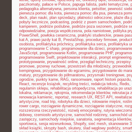
paczkomaty
,
pałace w Polsce
,
papuga falista
,
parki tematyczne
,
pedagogika alternatywna
,
persona klienta
,
petsitter
,
pewność sieb
pierwsza pomoc dla kota
,
pierwsza pomoc dla psa
,
pierwsza pom
deck
,
plan nauki
,
plan sprzedaży
,
płatności odroczone
,
plaże dla 
pobyty lecznicze
,
podcasting
,
podróż z psem samochodem
,
podr
kamperem
,
podróże poślubne
,
podróże poza sezonem
,
podróże se
odpowiedzialne
,
poezja współczesna
,
pola namiotowe
,
polityka p
PowerShell
,
powłoka ceramiczna
,
praktyki studenckie
,
prawa pas
kat A
,
prawo jazdy kat B
,
PrestaShop
,
procedury firmowe
,
product
osobista
,
profilaktyka próchnicy
,
profilaktyka serca
,
profilaktyka 
programowanie C sharp
,
programowanie dla dzieci
,
programowani
JavaScript
,
programowanie Kotlin
,
programowanie PHP
,
programo
programowanie Swift
,
projektowanie interakcji
,
prompt engineering
prototypowanie
,
prywatność online
,
przegląd techniczny
,
przepisy
promowe
,
przerwy ruchowe
,
przestrzeń dla młodzieży
,
przewodnik
kempingowa
,
przygotowanie do egzaminu
,
przygotowanie do mara
matury
,
przygotowanie do półmaratonu
,
przysmaki treningowe
,
ps
ogrodzie
,
punkty karne
,
RAG
,
ransomware
,
raport historii pojazdu
React
,
recenzje książek
,
recykling treści
,
redakcja tekstu
,
Redis
,
regulamin sklepu
,
rehabilitacja ortopedyczna
,
rehabilitacja po uraz
lokalna
,
reklamacje
,
rękojmia
,
rekomendacje klientów
,
rekrutacja 
renowacja kamienic
,
reportaż
,
research UX
,
REST API
,
rewitaliza
artystyczne
,
road trip
,
robotyka dla dzieci
,
rolowanie mięśni
,
rośli
rower cargo
,
rozciąganie dynamiczne
,
rozciąganie statyczne
,
roz
rozszerzona rzeczywistość
,
rozwój emocjonalny
,
rutyna wieczorn
dobowy
,
rzemiosło artystyczne
,
samochód rodzinny
,
samochód u
zastępczy
,
samochody miejskie
,
sanatoria
,
segmentacja klientów
sportowca
,
sesja wizerunkowa
,
Shopify
,
sieć mesh
,
skanowanie 
skład książki
,
skrypty bash
,
skutery
,
ślad węglowy podróży
,
smar