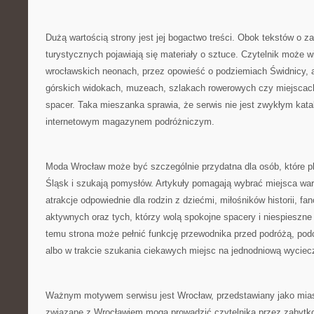
Dużą wartością strony jest jej bogactwo treści. Obok tekstów o za
turystycznych pojawiają się materiały o sztuce. Czytelnik może wi
wrocławskich neonach, przez opowieść o podziemiach Świdnicy, 
górskich widokach, muzeach, szlakach rowerowych czy miejscac
spacer. Taka mieszanka sprawia, że serwis nie jest zwykłym katal
internetowym magazynem podróżniczym.
Moda Wrocław może być szczególnie przydatna dla osób, które pl
Śląsk i szukają pomysłów. Artykuły pomagają wybrać miejsca war
atrakcje odpowiednie dla rodzin z dziećmi, miłośników historii, fan
aktywnych oraz tych, którzy wolą spokojne spacery i niespieszne
temu strona może pełnić funkcję przewodnika przed podróżą, po
albo w trakcie szukania ciekawych miejsc na jednodniową wyciec
Ważnym motywem serwisu jest Wrocław, przedstawiany jako mias
związane z Wrocławiem mogą prowadzić czytelnika przez zabytkow