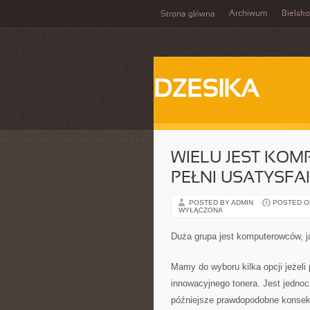
Archiwum
Bielsko
Strona główna
DZESIKA
WIELU JEST KOM
PEŁNI USATYSF
POSTED BY ADMIN
POSTED ON 
WYŁĄCZONA
Duża grupa jest komputerowców, ja
Mamy do wyboru kilka opcji jeżeli
innowacyjnego tonera. Jest jedn
późniejsze prawdopodobne konsekwe