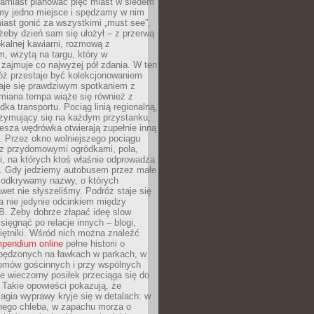
Zamiast planować pięć miast w siedem
amy jedno miejsce i spędzamy w nim
iast gonić za wszystkimi „must see”,
eby dzień sam się ułożył – z przerwą
kalnej kawiarni, rozmową z
 wizytą na targu, który w
zajmuje co najwyżej pół zdania. W ten
óż przestaje być kolekcjonowaniem
staje się prawdziwym spotkaniem z
miana tempa wiąże się również z
ka transportu. Pociąg linią regionalną,
rzymujący się na każdym przystanku,
iesza wędrówka otwierają zupełnie inną
. Przez okno wolniejszego pociągu
z przydomowymi ogródkami, pola,
i, na których ktoś właśnie odprowadza
ę. Gdy jedziemy autobusem przez małe
 odkrywamy nazwy, o których
wet nie słyszeliśmy. Podróż staje się
a nie jedynie odcinkiem między
B. Żeby dobrze złapać ideę slow
 sięgnąć po relacje innych – blogi,
iętniki. Wśród nich można znaleźć
pendium online
pełne historii o
pędzonych na ławkach w parkach, w
omów gościnnych i przy wspólnych
ie wieczorny posiłek przeciąga się do
 Takie opowieści pokazują, że
gia wyprawy kryje się w detalach: w
nego chleba, w zapachu morza o