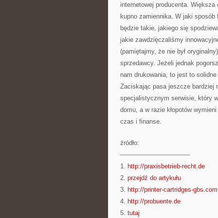
internetowej producenta. Większa 
kupno zamiennika. W jaki sposób t
będzie takie, jakiego się spodzie
jakie zawdzięczaliśmy innowacyj
(pamiętajmy, że nie był oryginalny
sprzedawcy. Jeżeli jednak pogorsze
nam drukowania, to jest to solidn
Zaciskając pasa jeszcze bardziej 
specjalistycznym serwisie, który 
domu, a w razie kłopotów wymieni
czas i finanse.
źródło:
———————————
1.
http://praxisbetrieb-recht.de
2.
przejdź do artykułu
3.
http://printer-cartridges-gbs.com
4.
http://probuente.de
5.
tutaj