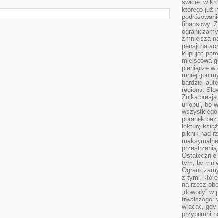
świcie, w kr
którego już 
podróżowani
finansowy. Z
ograniczamy 
zmniejsza n
pensjonatach
kupując pami
miejscową g
pieniądze w 
mniej gonimy
bardziej aut
regionu. Slo
Znika presja
urlopu”, bo
wszystkiego
poranek bez
lekturę ksią
piknik nad r
maksymalneg
przestrzenią
Ostatecznie
tym, by mni
Ograniczamy 
z tymi, któ
na rzecz obe
„dowody” w 
trwalszego: 
wracać, gdy 
przypomni na