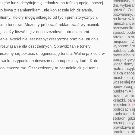
checklisty. 
część ludzi decyduje się jednakże na tańszą opcję, inaczej
dni, wybier
tydzień. Zam
o bywa z zamiennikami, nie koniecznie ich działanie,
pozwalamy, ż
waliśmy. Kolory mogą odbiegać od tych prehistorycznych,
na kawę w lo
mieszkańcem,
nemu tonerowi. Możemy próbować reklamować wymiennik
przewodniku 
), należy liczyć się z dopuszczalnymi utrudnieniami
sposób podr
atrakcji, a 
nie jakości nie jest nazbyt drastyczne oraz nie utrudnia
miejscem. Z
wyborem środ
e rozwiązanie dla oszczędnych. Sprawdź tanie tonery.
autobus zat
możemy się pokusić o regenerację tonera. Wolno ją zlecić w
rower albo p
perspektywę
w wielu przypadkach dowiezie nam napełniony kartridż do
widać domy 
 go jeszcze raz. Oszczędzamy to naturalnie dzięki temu
małe stacyjk
bliską osob
miasteczka,
wcześniej na
opowieścią, 
punktem A i 
travel, warto
książki, pam
niejedno
kom
podróżach s
kuchniach d
stołach, gdz
późnej nocy.
prawdziwa ma
smaku lokal