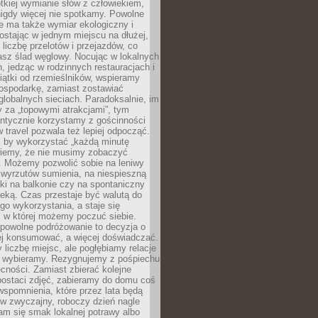
ótkiej wymianie słów z człowiekiem,
nigdy więcej nie spotkamy. Powolne
e ma także wymiar ekologiczny i
ostając w jednym miejscu na dłużej,
liczbę przelotów i przejazdów, co
asz ślad węglowy. Nocując w lokalnych
, jedząc w rodzinnych restauracjach i
ątki od rzemieślników, wspieramy
ospodarkę, zamiast zostawiać
globalnych sieciach. Paradoksalnie, im
 za „topowymi atrakcjami”, tym
entycznie korzystamy z gościnności
w travel pozwala też lepiej odpocząć.
, by wykorzystać „każdą minutę
 wiemy, że nie musimy zobaczyć
. Możemy pozwolić sobie na leniwy
 wyrzutów sumienia, na niespieszną
żki na balkonie czy na spontaniczny
zeką. Czas przestaje być walutą do
o wykorzystania, a staje się
, w której możemy poczuć siebie.
 powolne podróżowanie to decyzja o
ej konsumować, a więcej doświadczać.
liczbę miejsc, ale pogłębiamy relacje
re wybieramy. Rezygnujemy z pośpiechu
cności. Zamiast zbierać kolejne
postaci zdjęć, zabieramy do domu coś
wspomnienia, które przez lata będą
w zwyczajny, roboczy dzień nagle
m się smak lokalnej potrawy albo