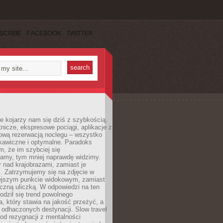
SCRIBE
FACEBOOK
TWITTER
e kojarzy nam się dziś z szybkością.
otnicze, ekspresowe pociągi, aplikacje z
ową rezerwacją noclegu – wszystko
kawiczne i optymalne. Paradoks
m, że im szybciej się
amy, tym mniej naprawdę widzimy.
 nad krajobrazami, zamiast je
. Zatrzymujemy się na zdjęcie w
iejszym punkcie widokowym, zamiast
czną uliczką. W odpowiedzi na ten
odził się trend powolnego
, który stawia na jakość przeżyć, a
ę odhaczonych destynacji. Slow travel
od rezygnacji z mentalności