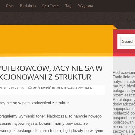
Czas
Redakcja
Tagi
Wygrana
Spis Treści
SUB
PUTEROWCÓW, JACY NIE SĄ W
Podróżowani
AKCJONOWANI Z STRUKTUR
Tanie linie l
natychmiast
ma być błys
WIELU
SIE - 13 - 2025
MOŻLIWOŚĆ KOMENTOWANIA
ZOSTAŁA
polega na ty
JEST
KOMPUTEROWCÓW,
przemieszcz
JACY
Przelatujemy
NIE
cy nie są w pełni zadowoleni z struktur
doświadczać
SĄ
W
najpopularn
PEŁNI
pobłądzić bo
USATYSFAKCJONOWANI
 pragniemy wymienić toner. Najdroższa, to nabycie nowego
pośpiech nar
Z
STRUKTUR
podróżowania
ocześnie najpewniejsza, bowiem mamy pewność, że
nie na liczb
ncje kiepskiego działania tonera, będą leżały po witrynie
zaczyna się 