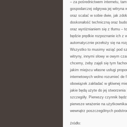
– za pośrednictwem internetu, tam 
gospodarczej odgrywa jej witryna 
oraz scalać w sobie dwie, jak zdo
doskonałość techniczną oraz bud
oraz wyróżnianiem się z tłumu – t
będzie prędkie rozpoznanie ich z w
automatycznie przełoży się na roz
Wszystko to musimy wziąć pod s
witryny, innymi słowy w owym czas
chcemy, żeby zajęli się tym facho
jakim miejscu własne usługi propo
internetowych wolno rozumieć de f
obowiązek zakładać w głównej mie
jakie będą użyte do jej stworzeni
szczegóły. Pierwszy czynnik będzi
pierwsze wrażenie na użytkownikac
wewnątrz poszczególnych podstron
źródło: