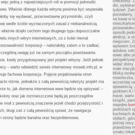
checklisty. 
więc jedną z najważniejszych roli w promocji jednostki
dni, wybier
www. Właśnie dlatego każda witryna powinna być wspaniała
tydzień. Zam
pozwalamy, ż
łałoby się wydawać, przeciwstawne przymiotniki, czyli
na kawę w lo
mieszkańcem,
owę wedle ściśle wyznaczonych zasad z niebanalnością
przewodniku 
o właśnie dzięki cechom tego drugiego typu dopuszczalne
sposób podr
atrakcji, a 
ielu innych witryn internetowych, co z kolei niemal
miejscem. Z
poznawalność korporacji – należałoby zatem o to zadbać.
wyborem środ
autobus zat
zczególną uwagę już na samym początku powstawania
rower albo p
perspektywę
ie, kiedy przygotowywany jest projekt witryny. Jeśli jednak
widać domy 
wcy – warto odwiedzić serwis internetowy msweb.info.pl, w
małe stacyjk
bliską osob
nuje fachowa korporacja. Pojęcie projektowania stron
miasteczka,
acto różnie, jednakże z całą pewnością należyty projekt ma
wcześniej na
opowieścią, 
rze to, jak domena internetowa www będzie się opisywać –
punktem A i 
travel, warto
a kolory oraz jak rozmieszczone będą jej poszczególne
książki, pam
e miał z pewnością znaczenie jeżeli chodzi przejrzystość i
niejedno
kom
podróżach s
h, drugi zaś z całą pewnością sprawi, że nawigacja
kuchniach d
 strony będzie banalna oraz bezproblemowa.
stołach, gdz
późnej nocy.
prawdziwa ma
smaku lokal