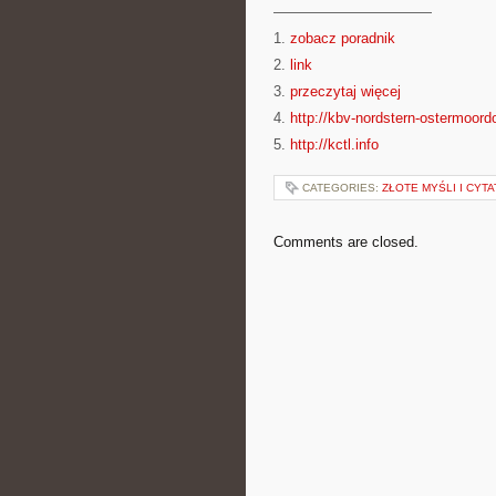
———————————
1.
zobacz poradnik
2.
link
3.
przeczytaj więcej
4.
http://kbv-nordstern-ostermoordo
5.
http://kctl.info
CATEGORIES:
ZŁOTE MYŚLI I CYTA
Comments are closed.