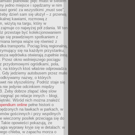
Zamiast planować pięć miast w siedem
amy jedno miejsce i spędzamy w nim
iast gonić za wszystkimi „must see”,
eby dzień sam się ułożył – z przerwą
kalnej kawiarni, rozmową z
 wizytą na targu, który w
zajmuje co najwyżej pół zdania. W ten
óż przestaje być kolekcjonowaniem
staje się prawdziwym spotkaniem z
miana tempa wiąże się również z
ka transportu. Pociąg linią regionalną,
rzymujący się na każdym przystanku,
iesza wędrówka otwierają zupełnie inną
. Przez okno wolniejszego pociągu
z przydomowymi ogródkami, pola,
i, na których ktoś właśnie odprowadza
ę. Gdy jedziemy autobusem przez małe
 odkrywamy nazwy, o których
wet nie słyszeliśmy. Podróż staje się
a nie jedynie odcinkiem między
B. Żeby dobrze złapać ideę slow
 sięgnąć po relacje innych – blogi,
iętniki. Wśród nich można znaleźć
pendium online
pełne historii o
pędzonych na ławkach w parkach, w
omów gościnnych i przy wspólnych
ie wieczorny posiłek przeciąga się do
 Takie opowieści pokazują, że
gia wyprawy kryje się w detalach: w
nego chleba, w zapachu morza o