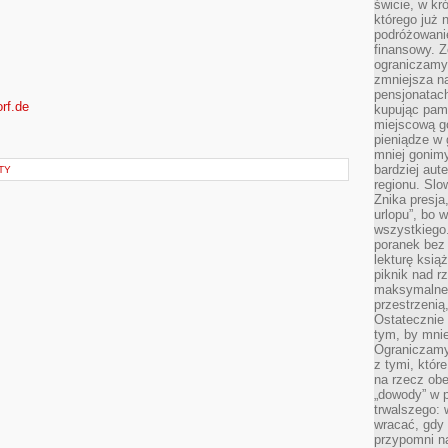
świcie, w kr
którego już 
podróżowani
finansowy. Z
ograniczamy 
zmniejsza n
pensjonatach
rf.de
kupując pami
miejscową g
pieniądze w 
mniej gonimy
bardziej aut
TY
regionu. Slo
Znika presja
urlopu”, bo
wszystkiego
poranek bez
lekturę ksią
piknik nad r
maksymalneg
przestrzenią
Ostatecznie
tym, by mni
Ograniczamy 
z tymi, któ
na rzecz obe
„dowody” w 
trwalszego: 
wracać, gdy 
przypomni na