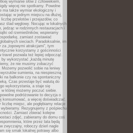
ótkiej wymianie słów z człowiekiem,
nigdy więcej nie spotkamy. Powolne
e ma także wymiar ekologiczny i
ostając w jednym miejscu na dłużej,
liczbę przelotów i przejazdów, co
asz ślad węglowy. Nocując w lokalnych
, jedząc w rodzinnych restauracjach i
ątki od rzemieślników, wspieramy
ospodarkę, zamiast zostawiać
globalnych sieciach. Paradoksalnie, im
 za „topowymi atrakcjami”, tym
entycznie korzystamy z gościnności
w travel pozwala też lepiej odpocząć.
, by wykorzystać „każdą minutę
 wiemy, że nie musimy zobaczyć
. Możemy pozwolić sobie na leniwy
 wyrzutów sumienia, na niespieszną
żki na balkonie czy na spontaniczny
zeką. Czas przestaje być walutą do
o wykorzystania, a staje się
, w której możemy poczuć siebie.
 powolne podróżowanie to decyzja o
ej konsumować, a więcej doświadczać.
liczbę miejsc, ale pogłębiamy relacje
re wybieramy. Rezygnujemy z pośpiechu
cności. Zamiast zbierać kolejne
postaci zdjęć, zabieramy do domu coś
wspomnienia, które przez lata będą
w zwyczajny, roboczy dzień nagle
m się smak lokalnej potrawy albo