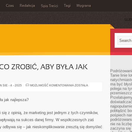
Czas
Redakcja
Tagi
Wygrana
Spis Treści
SUB
CO ZROBIĆ, ABY BYŁA JAK
Podróżowani
Tanie linie l
natychmiast
ma być błys
WITRYNA
SIE - 4 - 2025
MOŻLIWOŚĆ KOMENTOWANIA
ZOSTAŁA
polega na ty
WWW
–
przemieszcz
CO
Przelatujemy
ZROBIĆ,
a jak najlepsza?
ABY
doświadczać
BYŁA
najpopularn
JAK
pobłądzić bo
NAJLEPSZA?
się z opinią, że marketing jest jednym z tych czynników,
pośpiech nar
podróżowania
 wpływają na sukces danej firmy. W współczesnych zaś
nie na liczb
 odbywa się – jak nieskomplikowanie zresztą się domyśleć
zaczyna się 