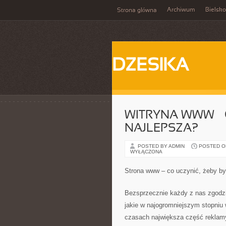
Archiwum
Bielsko
Strona główna
DZESIKA
WITRYNA WWW – 
NAJLEPSZA?
POSTED BY ADMIN
POSTED ON 
WYŁĄCZONA
Strona www – co uczynić, żeby był
Bezsprzecznie każdy z nas zgodzi 
jakie w najogromniejszym stopniu
czasach największa część reklamy