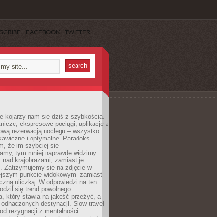
SCRIBE
FACEBOOK
TWITTER
e kojarzy nam się dziś z szybkością.
otnicze, ekspresowe pociągi, aplikacje z
ową rezerwacją noclegu – wszystko
kawiczne i optymalne. Paradoks
m, że im szybciej się
amy, tym mniej naprawdę widzimy.
 nad krajobrazami, zamiast je
. Zatrzymujemy się na zdjęcie w
iejszym punkcie widokowym, zamiast
czną uliczką. W odpowiedzi na ten
odził się trend powolnego
, który stawia na jakość przeżyć, a
ę odhaczonych destynacji. Slow travel
od rezygnacji z mentalności