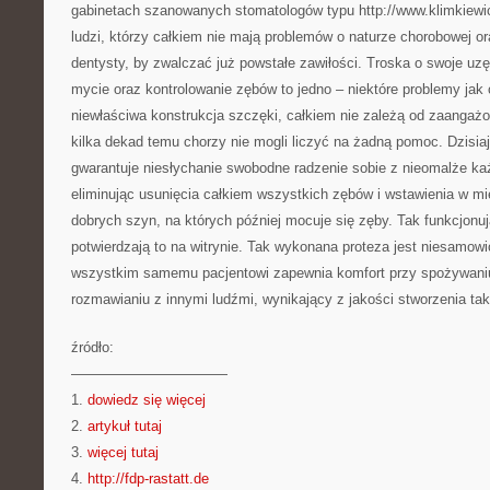
gabinetach szanowanych stomatologów typu http://www.klimkiewi
ludzi, którzy całkiem nie mają problemów o naturze chorobowej o
dentysty, by zwalczać już powstałe zawiłości. Troska o swoje uzę
mycie oraz kontrolowanie zębów to jedno – niektóre problemy jak
niewłaściwa konstrukcja szczęki, całkiem nie zależą od zaangażo
kilka dekad temu chorzy nie mogli liczyć na żadną pomoc. Dzisia
gwarantuje niesłychanie swobodne radzenie sobie z nieomalże ka
eliminując usunięcia całkiem wszystkich zębów i wstawienia w mi
dobrych szyn, na których później mocuje się zęby. Tak funkcjonuj
potwierdzają to na witrynie. Tak wykonana proteza jest niesamow
wszystkim samemu pacjentowi zapewnia komfort przy spożywan
rozmawianiu z innymi ludźmi, wynikający z jakości stworzenia tak
źródło:
———————————
1.
dowiedz się więcej
2.
artykuł tutaj
3.
więcej tutaj
4.
http://fdp-rastatt.de