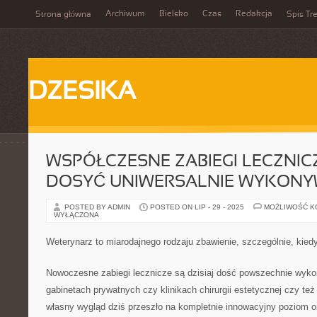
Archiwum
Bielsko
Czas
Redakcja
Strona główna
Spis Tre
DZESIKA
WSPÓŁCZESNE ZABIEGI LECZNICZ
DOSYĆ UNIWERSALNIE WYKON
POSTED BY ADMIN
POSTED ON LIP - 29 - 2025
MOŻLIWOŚĆ 
WYŁĄCZONA
Weterynarz to miarodajnego rodzaju zbawienie, szczególnie, kied
Nowoczesne zabiegi lecznicze są dzisiaj dość powszechnie wyk
gabinetach prywatnych czy klinikach chirurgii estetycznej czy też
własny wygląd dziś przeszło na kompletnie innowacyjny poziom or