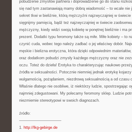
pobudzenie zmysłów partnera i doprowadzenie go do stanu rozkoszy
się nad tym zastanawiają mamy dobrą wiadomość – to wcale nie je
sekret tkwi w bieliźnie, którą mężczyźni najzwyczajniej w świecie
sięgnijmy pamięcią, bądź też najzwyczajniej w świecie zaobserwu
mężczyzny, kiedy widzi swoją kobietę w ponętnej bieliźnie i ma 
prezent. Dodatki typu feromony także są miłe. Miłe kobiety – to nat
czynić cuda, wobec tego należy zadbać o jej właściwy dobór. N
męskie i bielizna erotyczna, która dzięki odpowiednim materiał
oraz dodatkom pobudzi zmysły każdego mężczyzny oraz nie zez
oczu. Toteż do dzieła! Erotyka to charakteryzując naukowo przeż
źródła w seksualności. Potocznie niemniej jednak erotykę kojarzy
wulgarnością, pożądaniem, niezdrową seksualnością a od czasu d
Właśnie dlatego nie osobliwe, iż niektórzy ludzie, spostrzegając 
najmniej zdegustowani. My polecamy feromony sklep. Ludzie potra
niezmiernie stereotypowi w swoich diagnozach.
źródło:
———————————
1.
http://lkg-gebirge.de