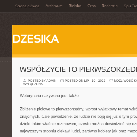
Archiwum
Bielsko
Czas
Redakcja
Strona główna
Spis Tre
DZESIKA
WSPÓŁŻYCIE TO PIERWSZORZĘD
POSTED BY ADMIN
POSTED ON LIP - 10 - 2025
MOŻLIWOŚĆ 
WYŁĄCZONA
Weterynaria nazywana jest także
Zbliżenie płciowe to pierwszorzędny, wprost wyjątkowy temat wśr
znajomych. Całe powodzenie, że ludzie nie boją się już o tym p
dzięki takim właśnie rozmowom, często można dowiedzieć się cz
najwyższym stopniu ciekawi ludzi, zarówno kobiety jak oraz mę