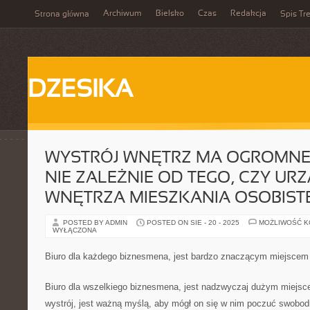
Archiwum
Bielsko
Czas
Redakcja
Strona główna
Spis Tre
DZESIKA
WYSTRÓJ WNĘTRZ MA OGROMNE 
NIE ZALEŻNIE OD TEGO, CZY URZ
WNĘTRZA MIESZKANIA OSOBIST
POSTED BY ADMIN
POSTED ON SIE - 20 - 2025
MOŻLIWOŚĆ 
WYŁĄCZONA
Biuro dla każdego biznesmena, jest bardzo znaczącym miejscem
Biuro dla wszelkiego biznesmena, jest nadzwyczaj dużym miejsc
wystrój, jest ważną myślą, aby mógł on się w nim poczuć swobod