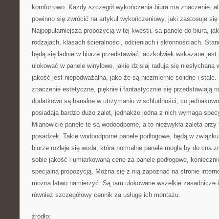
komfortowo. Każdy szczegół wykończenia biura ma znaczenie, a
powinno się zwrócić na artykuł wykończeniowy, jaki zastosuje si
Najpopularniejszą propozycją w tej kwestii, są panele do biura, j
rodzajach, klasach ścieralności, odcieniach i skłonnościach. Sta
będą się ładnie w biurze przedstawiać, aczkolwiek wskazane jest p
ulokować w panele winylowe, jakie dzisiaj radują się niesłychaną 
jakość jest niepodważalna, jako że są niezmiernie solidne i stałe.
znaczenie estetyczne, pięknie i fantastycznie się przedstawiają 
dodatkowo są banalne w utrzymaniu w schludności, co jednakowo 
posiadają bardzo dużo zalet, jednakże jedna z nich wymaga spec
Mianowicie panele te są wodoodporne, a to niezwykła zaleta przy
posadzek. Takie wodoodporne panele podłogowe, będą w związku 
biurze rozleje się woda, która normalne panele mogła by do cna zn
sobie jakość i umiarkowaną cenę za panele podłogowe, konieczni
specjalną propozycją. Można się z nią zapoznać na stronie intern
można łatwo namierzyć. Są tam ulokowane wszelkie zasadnicze in
również szczegółowy cennik za usługę ich montażu.
źródło: