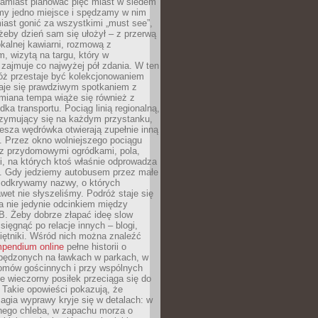
Zamiast planować pięć miast w siedem
amy jedno miejsce i spędzamy w nim
iast gonić za wszystkimi „must see”,
eby dzień sam się ułożył – z przerwą
kalnej kawiarni, rozmową z
 wizytą na targu, który w
zajmuje co najwyżej pół zdania. W ten
óż przestaje być kolekcjonowaniem
staje się prawdziwym spotkaniem z
miana tempa wiąże się również z
ka transportu. Pociąg linią regionalną,
rzymujący się na każdym przystanku,
iesza wędrówka otwierają zupełnie inną
. Przez okno wolniejszego pociągu
z przydomowymi ogródkami, pola,
i, na których ktoś właśnie odprowadza
ę. Gdy jedziemy autobusem przez małe
 odkrywamy nazwy, o których
wet nie słyszeliśmy. Podróż staje się
a nie jedynie odcinkiem między
B. Żeby dobrze złapać ideę slow
 sięgnąć po relacje innych – blogi,
iętniki. Wśród nich można znaleźć
pendium online
pełne historii o
pędzonych na ławkach w parkach, w
omów gościnnych i przy wspólnych
ie wieczorny posiłek przeciąga się do
 Takie opowieści pokazują, że
gia wyprawy kryje się w detalach: w
nego chleba, w zapachu morza o