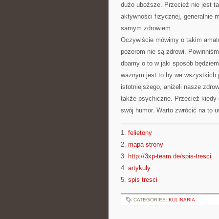
dużo uboższe. Przecież nie jest ta
aktywności fizycznej, generalnie m
samym zdrowiem.
Oczywiście mówimy o takim amato
pozorom nie są zdrowi. Powinniśmy
dbamy o to w jaki sposób będziemy
ważnym jest to by we wszystkich
istotniejszego, aniżeli nasze zdrow
także psychiczne. Przecież kiedy 
swój humor. Warto zwrócić na to 
1.
felietony
2.
mapa strony
3.
http://3xp-team.de/spis-tresci
4.
artykuly
5.
spis tresci
CATEGORIES:
KULINARIA