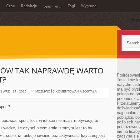
Czas
Redakcja
Tagi
Wygrana
Spis Treści
SUB
DÓW TAK NAPRAWDĘ WARTO
Podróżowani
T?
Tanie linie l
natychmiast
ma być błys
Z
 WRZ - 14 - 2025
MOŻLIWOŚĆ KOMENTOWANIA
ZOSTAŁA
polega na ty
JAKICH
POWODÓW
przemieszcz
TAK
Przelatujemy
NAPRAWDĘ
sport?
doświadczać
WARTO
UPRAWIAĆ
najpopularn
SPORT?
pobłądzić bo
ś uprawiać sport, lecz w istocie nie masz motywacji, to
pośpiech nar
podróżowania
uwadze, że czymś niezmiernie istotnym jest to by
nie na liczb
ić sobie, iż funkcjonowanie bez aktywności fizycznej jest
zaczyna się 