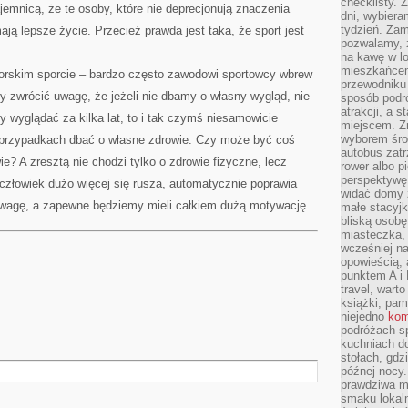
checklisty. 
jemnicą, że te osoby, które nie deprecjonują znaczenia
dni, wybier
tydzień. Zam
ają lepsze życie. Przecież prawda jest taka, że sport jest
pozwalamy, ż
na kawę w lo
mieszkańcem,
rskim sporcie – bardzo często zawodowi sportowcy wbrew
przewodniku 
 zwrócić uwagę, że jeżeli nie dbamy o własny wygląd, nie
sposób podr
atrakcji, a 
 wyglądać za kilka lat, to i tak czymś niesamowicie
miejscem. Z
wyborem środ
 przypadkach dbać o własne zdrowie. Czy może być coś
autobus zat
ie? A zresztą nie chodzi tylko o zdrowie fizyczne, lecz
rower albo p
perspektywę
człowiek dużo więcej się rusza, automatycznie poprawia
widać domy 
uwagę, a zapewne będziemy mieli całkiem dużą motywację.
małe stacyjk
bliską osob
miasteczka,
wcześniej na
opowieścią, 
punktem A i 
travel, warto
książki, pam
niejedno
kom
podróżach s
kuchniach d
stołach, gdz
późnej nocy.
prawdziwa ma
smaku lokal