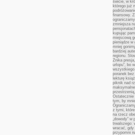
świcie, w kr
którego już 
podróżowani
finansowy. Z
ograniczamy 
zmniejsza n
pensjonatach
kupując pami
miejscową g
pieniądze w 
mniej gonimy
bardziej aut
regionu. Slo
Znika presja
urlopu”, bo
wszystkiego
poranek bez
lekturę ksią
piknik nad r
maksymalneg
przestrzenią
Ostatecznie
tym, by mni
Ograniczamy 
z tymi, któ
na rzecz obe
„dowody” w 
trwalszego: 
wracać, gdy 
przypomni na