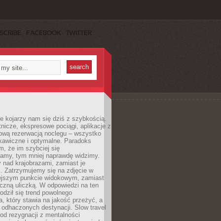
SCRIBE
FACEBOOK
TWITTER
e kojarzy nam się dziś z szybkością.
otnicze, ekspresowe pociągi, aplikacje z
ową rezerwacją noclegu – wszystko
kawiczne i optymalne. Paradoks
m, że im szybciej się
amy, tym mniej naprawdę widzimy.
 nad krajobrazami, zamiast je
. Zatrzymujemy się na zdjęcie w
iejszym punkcie widokowym, zamiast
czną uliczką. W odpowiedzi na ten
odził się trend powolnego
, który stawia na jakość przeżyć, a
ę odhaczonych destynacji. Slow travel
od rezygnacji z mentalności