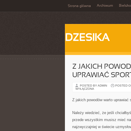
Archiwum
Bielsko
Strona główna
DZESIKA
Z JAKICH POWO
UPRAWIAĆ SPOR
POSTED BY ADMIN
POSTED ON
WYŁĄCZONA
Z jakich powodów warto uprawiać 
Należy wiedzieć, że jeśli chciałby
przede wszystkim musisz mieć na 
najzwyczajniej w świecie uzmysłow