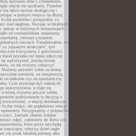
ótkiej wymianie słów z człowiekiem,
nigdy więcej nie spotkamy. Powolne
e ma także wymiar ekologiczny i
ostając w jednym miejscu na dłużej,
liczbę przelotów i przejazdów, co
asz ślad węglowy. Nocując w lokalnych
, jedząc w rodzinnych restauracjach i
ątki od rzemieślników, wspieramy
ospodarkę, zamiast zostawiać
globalnych sieciach. Paradoksalnie, im
 za „topowymi atrakcjami”, tym
entycznie korzystamy z gościnności
w travel pozwala też lepiej odpocząć.
, by wykorzystać „każdą minutę
 wiemy, że nie musimy zobaczyć
. Możemy pozwolić sobie na leniwy
 wyrzutów sumienia, na niespieszną
żki na balkonie czy na spontaniczny
zeką. Czas przestaje być walutą do
o wykorzystania, a staje się
, w której możemy poczuć siebie.
 powolne podróżowanie to decyzja o
ej konsumować, a więcej doświadczać.
liczbę miejsc, ale pogłębiamy relacje
re wybieramy. Rezygnujemy z pośpiechu
cności. Zamiast zbierać kolejne
postaci zdjęć, zabieramy do domu coś
wspomnienia, które przez lata będą
w zwyczajny, roboczy dzień nagle
m się smak lokalnej potrawy albo