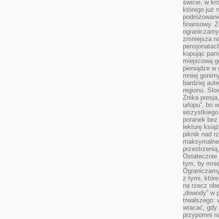
świcie, w kr
którego już 
podróżowani
finansowy. Z
ograniczamy 
zmniejsza n
pensjonatach
kupując pami
miejscową g
pieniądze w 
mniej gonimy
bardziej aut
regionu. Slo
Znika presja
urlopu”, bo
wszystkiego
poranek bez
lekturę ksią
piknik nad r
maksymalneg
przestrzenią
Ostatecznie
tym, by mni
Ograniczamy 
z tymi, któ
na rzecz obe
„dowody” w 
trwalszego: 
wracać, gdy 
przypomni na