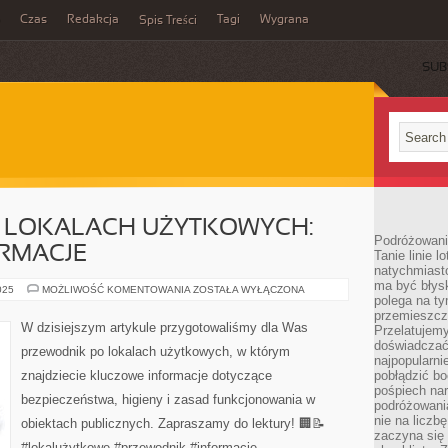
Czas
Redakcja
Tagi
Wygrana
Spis Treści
SUB
 LOKALACH UŻYTKOWYCH:
Podróżowani
RMACJE
Tanie linie l
natychmiast
ma być błys
PRZEWODNIK
025
MOŻLIWOŚĆ KOMENTOWANIA
ZOSTAŁA WYŁĄCZONA
polega na ty
PO
LOKALACH
przemieszcz
UŻYTKOWYCH:
W dzisiejszym artykule przygotowaliśmy dla Was
Przelatujemy
KLUCZOWE
INFORMACJE
doświadczać
przewodnik po lokalach użytkowych, w którym
najpopularn
znajdziecie kluczowe informacje dotyczące
pobłądzić bo
pośpiech nar
bezpieczeństwa, higieny i zasad funkcjonowania w
podróżowania
nie na liczb
obiektach publicznych. Zapraszamy do lektury! 🏢📝
zaczyna się 
#lokalużytkowe #przewodnik #informacje