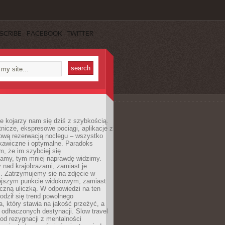
SCRIBE
FACEBOOK
TWITTER
e kojarzy nam się dziś z szybkością.
otnicze, ekspresowe pociągi, aplikacje z
ową rezerwacją noclegu – wszystko
kawiczne i optymalne. Paradoks
m, że im szybciej się
amy, tym mniej naprawdę widzimy.
 nad krajobrazami, zamiast je
. Zatrzymujemy się na zdjęcie w
iejszym punkcie widokowym, zamiast
czną uliczką. W odpowiedzi na ten
odził się trend powolnego
, który stawia na jakość przeżyć, a
ę odhaczonych destynacji. Slow travel
od rezygnacji z mentalności