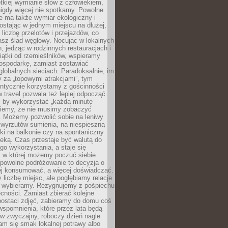
ótkiej wymianie słów z człowiekiem,
nigdy więcej nie spotkamy. Powolne
e ma także wymiar ekologiczny i
ostając w jednym miejscu na dłużej,
liczbę przelotów i przejazdów, co
asz ślad węglowy. Nocując w lokalnych
, jedząc w rodzinnych restauracjach i
ątki od rzemieślników, wspieramy
ospodarkę, zamiast zostawiać
globalnych sieciach. Paradoksalnie, im
 za „topowymi atrakcjami”, tym
entycznie korzystamy z gościnności
w travel pozwala też lepiej odpocząć.
, by wykorzystać „każdą minutę
 wiemy, że nie musimy zobaczyć
. Możemy pozwolić sobie na leniwy
 wyrzutów sumienia, na niespieszną
żki na balkonie czy na spontaniczny
zeką. Czas przestaje być walutą do
o wykorzystania, a staje się
, w której możemy poczuć siebie.
 powolne podróżowanie to decyzja o
ej konsumować, a więcej doświadczać.
liczbę miejsc, ale pogłębiamy relacje
re wybieramy. Rezygnujemy z pośpiechu
cności. Zamiast zbierać kolejne
postaci zdjęć, zabieramy do domu coś
wspomnienia, które przez lata będą
w zwyczajny, roboczy dzień nagle
m się smak lokalnej potrawy albo