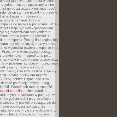
Zamiast planować pięć miast w siedem
amy jedno miejsce i spędzamy w nim
iast gonić za wszystkimi „must see”,
eby dzień sam się ułożył – z przerwą
kalnej kawiarni, rozmową z
 wizytą na targu, który w
zajmuje co najwyżej pół zdania. W ten
óż przestaje być kolekcjonowaniem
staje się prawdziwym spotkaniem z
miana tempa wiąże się również z
ka transportu. Pociąg linią regionalną,
rzymujący się na każdym przystanku,
iesza wędrówka otwierają zupełnie inną
. Przez okno wolniejszego pociągu
z przydomowymi ogródkami, pola,
i, na których ktoś właśnie odprowadza
ę. Gdy jedziemy autobusem przez małe
 odkrywamy nazwy, o których
wet nie słyszeliśmy. Podróż staje się
a nie jedynie odcinkiem między
B. Żeby dobrze złapać ideę slow
 sięgnąć po relacje innych – blogi,
iętniki. Wśród nich można znaleźć
pendium online
pełne historii o
pędzonych na ławkach w parkach, w
omów gościnnych i przy wspólnych
ie wieczorny posiłek przeciąga się do
 Takie opowieści pokazują, że
gia wyprawy kryje się w detalach: w
nego chleba, w zapachu morza o