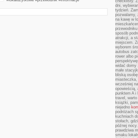
checklisty. 
dni, wybier
tydzień. Zam
pozwalamy, ż
na kawę w lo
mieszkańcem,
przewodniku 
sposób podr
atrakcji, a 
miejscem. Z
wyborem środ
autobus zat
rower albo p
perspektywę
widać domy 
małe stacyjk
bliską osob
miasteczka,
wcześniej na
opowieścią, 
punktem A i 
travel, warto
książki, pam
niejedno
kom
podróżach s
kuchniach d
stołach, gdz
późnej nocy.
prawdziwa ma
smaku lokal