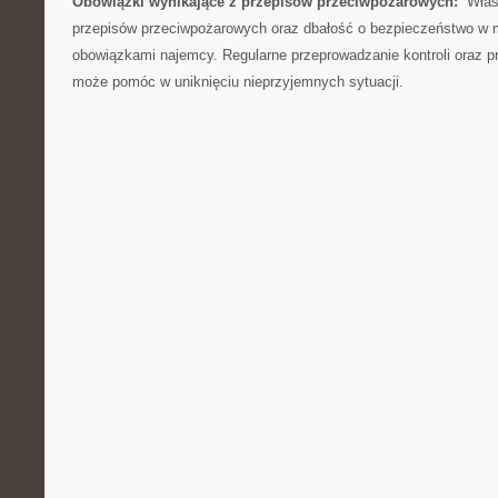
Obowiązki wynikające z przepisów przeciwpożarowych:
⁢ Właś
przepisów przeciwpożarowych oraz ⁣dbałość⁢ o bezpieczeństwo w 
obowiązkami najemcy. Regularne‌ przeprowadzanie kontroli oraz p
może pomóc w‍ uniknięciu ‍nieprzyjemnych sytuacji.