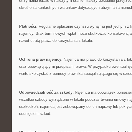
⁢utrzymania lokalu w należytym⁢ stanie. Należy dokładnie przejrz
określenia‍ konkretnych warunków dotyczących utrzymania nieru
Płatności:
Regularne opłacanie czynszu wynajmu jest jednym z
najemcy. Brak terminowych wpłat ⁤może skutkować ​konsekwencja
nawet utratą prawa ‌do korzystania z lokalu.
Ochrona praw ‌najemcy:
Najemca ma prawo do korzystania z loka
oraz ​obowiązującymi przepisami prawa. ‍W przypadku ‌ewentualn
warto ‌skorzystać z pomocy prawnika ​specjalizującego się⁤ w dzie
Odpowiedzialność za‌ szkody:
Najemca ma obowiązek ‍poniesieni
wszelkie szkody‍ wyrządzone w lokalu podczas trwania umowy naj
uszkodzeń, najemca jest ⁢zobowiązany ⁢do ich naprawy‍ lub pokryci
usunięciem szkód.