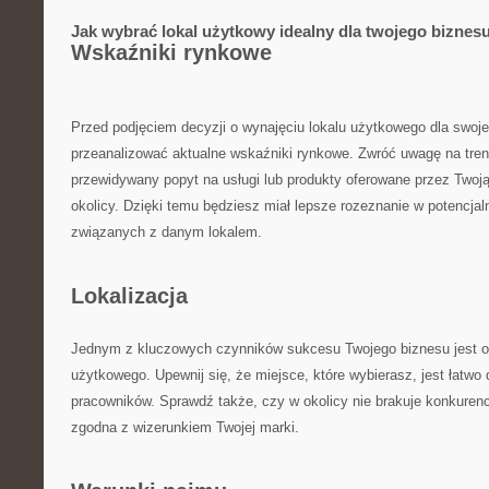
Jak⁤ wybrać lokal użytkowy idealny dla twojego biznes
Wskaźniki rynkowe
Przed podjęciem decyzji o wynajęciu lokalu użytkowego dla swoje
⁤przeanalizować aktualne wskaźniki rynkowe. ‍Zwróć uwagę na tre
przewidywany⁢ popyt na usługi lub​ produkty oferowane ‍przez Twoją
‌okolicy. Dzięki‍ temu będziesz ⁣miał lepsze rozeznanie w potencja
⁣związanych z danym⁤ lokalem.
Lokalizacja
Jednym ⁤z kluczowych⁣ czynników sukcesu Twojego biznesu jest odp
użytkowego. ⁣Upewnij ⁢się, że​ miejsce,‍ które wybierasz, jest łatwo⁤ 
pracowników. Sprawdź także, czy w⁣ okolicy nie brakuje ‌konkurencj
zgodna z‍ wizerunkiem Twojej marki.