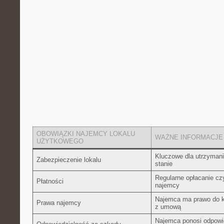
OBOWIĄZKI NAJEMCY ⁤LOKALU​
WAŻNE INFORMACJE
UŻYTKOWEGO
Kluczowe dla utrzyman
Zabezpieczenie lokalu
stanie
Regularne opłacanie‌ c
Płatności
najemcy
Najemca ma prawo do ko
Prawa najemcy
‌z umową
Najemca ponosi odpowi