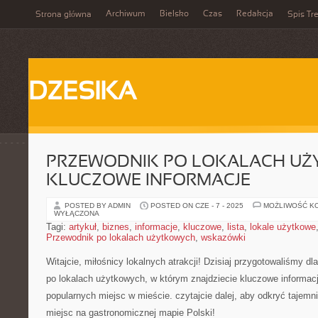
Archiwum
Bielsko
Czas
Redakcja
Strona główna
Spis Tre
DZESIKA
PRZEWODNIK PO LOKALACH UŻ
KLUCZOWE INFORMACJE
POSTED BY ADMIN
POSTED ON CZE - 7 - 2025
MOŻLIWOŚĆ K
WYŁĄCZONA
Tagi:
artykuł
,
biznes
,
informacje
,
kluczowe
,
lista
,
lokale użytkowe
Przewodnik po lokalach użytkowych
,
wskazówki
Witajcie, miłośnicy‍ lokalnych atrakcji! Dzisiaj⁢ przygotowaliśmy ⁤
po⁣ lokalach użytkowych,‍ w⁢ którym znajdziecie kluczowe informacje
popularnych miejsc w mieście. ‌czytajcie dalej, aby odkryć ‌tajemnic
miejsc na gastronomicznej mapie Polski!