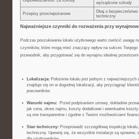
Odpowiedzialność za szkody
wyrządzone szkody
Dbaj o bezpieczeństwo i 
Przepisy przeciwpożarowe
techniczny
Najważniejsze czynniki do rozważenia przy wynajmowa
Podczas poszukiwania lokalu użytkowego warto zwrócić uwagę na 
czynników, które mogą mieć znaczący wpływ⁣ na sukces ⁤Twojego⁣
przewodnik, ⁢aby przygotować się do wynajmu idealnej przestrzeni 
Lokalizacja:
Położenie lokalu jest jednym z najważniejszych ⁤c
znajduje się⁢ on w dogodnej⁤ lokalizacji, aby​ przyciągnąć klien
pracowników.
Warunki ⁤najmu:
⁢ Przed podpisaniem umowy, ⁢dokładnie przean
jak cena, okres ‌najmu, koszty dodatkowe i ewentualne⁢ koszty 
są one transparentne i zgodne z ‌Twoimi możliwościami finan
Stan techniczny:
Przeprowadź szczegółową ⁤inspekcję lokalu,
techniczny. Upewnij się, że⁢ wszystkie instalacje są⁣ sprawne,
dla użytkowników.