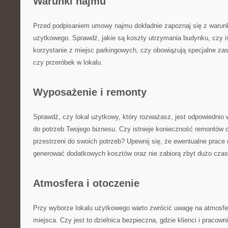
Warunki najmu
Przed ​podpisaniem umowy najmu dokładnie⁤ zapoznaj ⁤się z⁣ waru
użytkowego. Sprawdź, jakie‍ są koszty utrzymania​ budynku, czy is
korzystanie z miejsc⁢ parkingowych, czy obowiązują specjalne‌ z
czy przeróbek​ w lokalu.
Wyposażenie i ⁢remonty
Sprawdź, czy ⁢lokal użytkowy, który rozważasz, jest odpowiednio 
do potrzeb⁤ Twojego biznesu. Czy istnieje​ konieczność remontów⁤
przestrzeni do swoich potrzeb? Upewnij się, że ewentualne⁣ prace
generować dodatkowych kosztów ‌oraz nie zabiorą ‌zbyt dużo‌ czas
Atmosfera i otoczenie
Przy wyborze lokalu użytkowego warto zwrócić uwagę​ na​ atmosfe
miejsca.‌ Czy jest ⁤to dzielnica bezpieczna, gdzie klienci i pracown