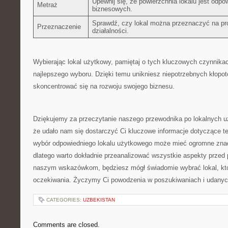
Upewnij się, że powierzchnia lokalu jest odpow
Metraż
biznesowych.
Sprawdź, czy lokal ⁣można przeznaczyć na pr
Przeznaczenie
działalności.
Wybierając lokal użytkowy, pamiętaj o tych kluczowych czynnika
najlepszego⁢ wyboru. Dzięki temu⁤ unikniesz​ niepotrzebnych kłopot
skoncentrować się ⁣na rozwoju swojego biznesu.
Dziękujemy‌ za ‌przeczytanie naszego przewodnika po lokalnych 
że udało nam się dostarczyć Ci kluczowe informacje⁤ dotyczące t
wybór odpowiedniego lokalu użytkowego może mieć ogromne ⁣znacze
dlatego warto dokładnie przeanalizować wszystkie aspekty przed p
naszym wskazówkom, będziesz mógł świadomie wybrać lokal, który
oczekiwania. Życzymy⁣ Ci‌ powodzenia​ w​ poszukiwaniach​ i udanyc
CATEGORIES:
UZBEKISTAN
Comments are closed.