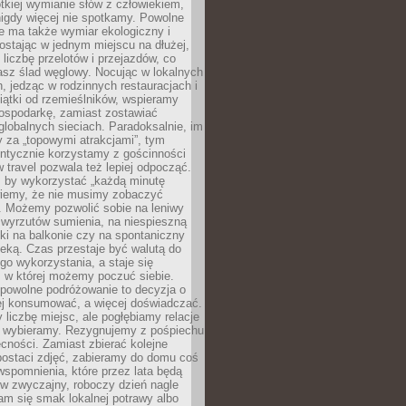
ótkiej wymianie słów z człowiekiem,
nigdy więcej nie spotkamy. Powolne
e ma także wymiar ekologiczny i
ostając w jednym miejscu na dłużej,
liczbę przelotów i przejazdów, co
asz ślad węglowy. Nocując w lokalnych
, jedząc w rodzinnych restauracjach i
ątki od rzemieślników, wspieramy
ospodarkę, zamiast zostawiać
globalnych sieciach. Paradoksalnie, im
 za „topowymi atrakcjami”, tym
entycznie korzystamy z gościnności
w travel pozwala też lepiej odpocząć.
, by wykorzystać „każdą minutę
 wiemy, że nie musimy zobaczyć
. Możemy pozwolić sobie na leniwy
 wyrzutów sumienia, na niespieszną
żki na balkonie czy na spontaniczny
zeką. Czas przestaje być walutą do
o wykorzystania, a staje się
, w której możemy poczuć siebie.
 powolne podróżowanie to decyzja o
ej konsumować, a więcej doświadczać.
liczbę miejsc, ale pogłębiamy relacje
re wybieramy. Rezygnujemy z pośpiechu
cności. Zamiast zbierać kolejne
postaci zdjęć, zabieramy do domu coś
wspomnienia, które przez lata będą
w zwyczajny, roboczy dzień nagle
m się smak lokalnej potrawy albo