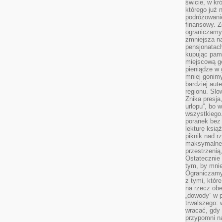
świcie, w kr
którego już 
podróżowani
finansowy. Z
ograniczamy 
zmniejsza n
pensjonatach
kupując pami
miejscową g
pieniądze w 
mniej gonimy
bardziej aut
regionu. Slo
Znika presja
urlopu”, bo
wszystkiego
poranek bez
lekturę ksią
piknik nad r
maksymalneg
przestrzenią
Ostatecznie
tym, by mni
Ograniczamy 
z tymi, któ
na rzecz obe
„dowody” w 
trwalszego: 
wracać, gdy 
przypomni na