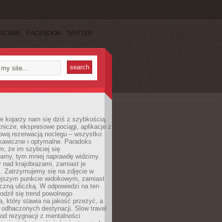
SCRIBE
FACEBOOK
TWITTER
e kojarzy nam się dziś z szybkością.
otnicze, ekspresowe pociągi, aplikacje z
ową rezerwacją noclegu – wszystko
kawiczne i optymalne. Paradoks
m, że im szybciej się
amy, tym mniej naprawdę widzimy.
 nad krajobrazami, zamiast je
. Zatrzymujemy się na zdjęcie w
iejszym punkcie widokowym, zamiast
czną uliczką. W odpowiedzi na ten
odził się trend powolnego
, który stawia na jakość przeżyć, a
ę odhaczonych destynacji. Slow travel
od rezygnacji z mentalności