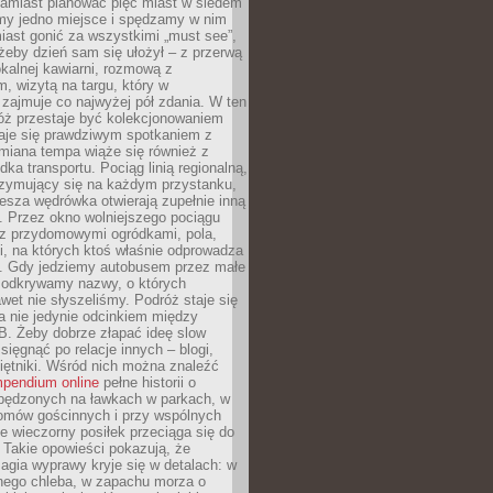
Zamiast planować pięć miast w siedem
amy jedno miejsce i spędzamy w nim
iast gonić za wszystkimi „must see”,
eby dzień sam się ułożył – z przerwą
kalnej kawiarni, rozmową z
 wizytą na targu, który w
zajmuje co najwyżej pół zdania. W ten
óż przestaje być kolekcjonowaniem
staje się prawdziwym spotkaniem z
miana tempa wiąże się również z
ka transportu. Pociąg linią regionalną,
rzymujący się na każdym przystanku,
iesza wędrówka otwierają zupełnie inną
. Przez okno wolniejszego pociągu
z przydomowymi ogródkami, pola,
i, na których ktoś właśnie odprowadza
ę. Gdy jedziemy autobusem przez małe
 odkrywamy nazwy, o których
wet nie słyszeliśmy. Podróż staje się
a nie jedynie odcinkiem między
B. Żeby dobrze złapać ideę slow
 sięgnąć po relacje innych – blogi,
iętniki. Wśród nich można znaleźć
pendium online
pełne historii o
pędzonych na ławkach w parkach, w
omów gościnnych i przy wspólnych
ie wieczorny posiłek przeciąga się do
 Takie opowieści pokazują, że
gia wyprawy kryje się w detalach: w
nego chleba, w zapachu morza o