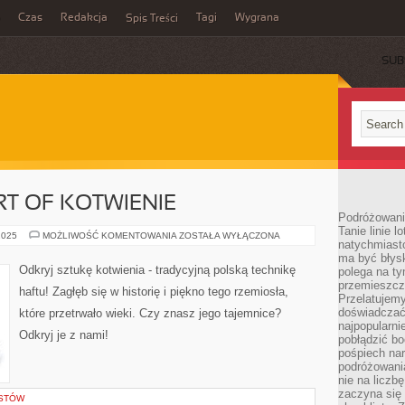
Czas
Redakcja
Tagi
Wygrana
Spis Treści
SUB
RT OF KOTWIENIE
Podróżowani
Tanie linie l
DISCOVER
2025
MOŻLIWOŚĆ KOMENTOWANIA
ZOSTAŁA WYŁĄCZONA
natychmiast
THE
ART
ma być błys
OF
Odkryj sztukę kotwienia - tradycyjną polską technikę
polega na ty
KOTWIENIE
przemieszcz
haftu! Zagłęb się w historię i piękno tego rzemiosła,
Przelatujemy
doświadczać
które przetrwało wieki. Czy znasz jego tajemnice?
najpopularn
Odkryj je z nami!
pobłądzić bo
pośpiech nar
podróżowania
nie na liczb
zaczyna się 
ISTÓW