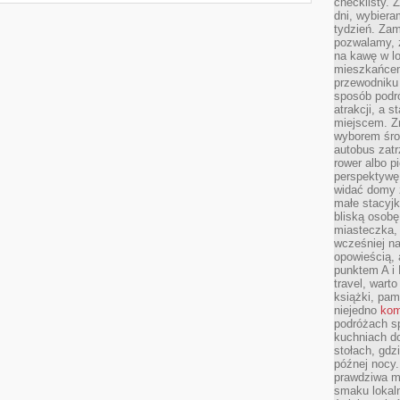
checklisty. 
dni, wybier
tydzień. Zam
pozwalamy, ż
na kawę w lo
mieszkańcem,
przewodniku 
sposób podr
atrakcji, a 
miejscem. Z
wyborem środ
autobus zat
rower albo p
perspektywę
widać domy 
małe stacyjk
bliską osob
miasteczka,
wcześniej na
opowieścią, 
punktem A i 
travel, warto
książki, pam
niejedno
kom
podróżach s
kuchniach d
stołach, gdz
późnej nocy.
prawdziwa ma
smaku lokal